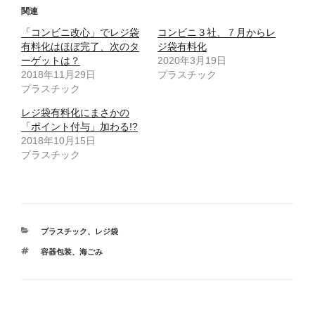
T
o
関連
w
k
i
で
「コンビニ改心」でレジ袋
t
共
コンビニ３社、７月からレ
t
有
有料化はほぼ完了、次のタ
ジ袋有料化
e
す
r
る
ーゲットは？
2020年3月19日
で
に
2018年11月29日
共
は
プラスチック
有
ク
プラスチック
(
リ
新
ッ
し
ク
レジ袋有料化にまさかの
い
し
ウ
て
「ポイント付与」加わる!?
ィ
く
2018年10月15日
ン
だ
ド
さ
プラスチック
ウ
い
で
(
開
新
き
し
ま
い
す
ウ
)
ィ
ン
ド
カ
プラスチック
、
レジ袋
ウ
で
テ
開
タ
容器包装
、
海ごみ
ゴ
き
グ
ま
リ
す
ー
)