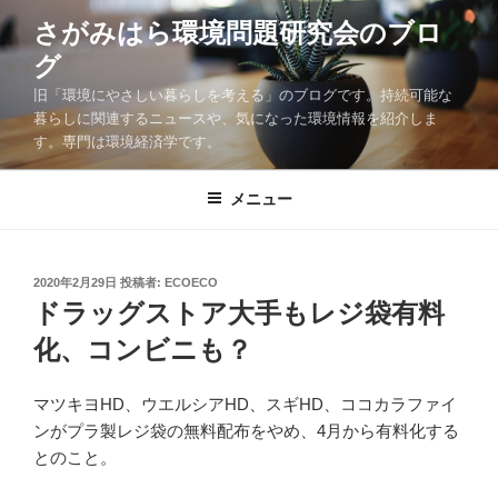
コ
さがみはら環境問題研究会のブロ
ン
グ
テ
ン
旧「環境にやさしい暮らしを考える」のブログです。持続可能な
ツ
暮らしに関連するニュースや、気になった環境情報を紹介しま
す。専門は環境経済学です。
へ
ス
キ
メニュー
ッ
プ
投
2020年2月29日
投稿者:
ECOECO
稿
ドラッグストア大手もレジ袋有料
日:
化、コンビニも？
マツキヨHD、ウエルシアHD、スギHD、ココカラファイ
ンがプラ製レジ袋の無料配布をやめ、4月から有料化する
とのこと。