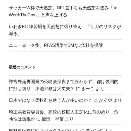
サッカーW杯で天然芝、NFL選手らも天然芝を望み「＃
WorthTheCost」と声を上げる
いわきFC 練習場を天然芝に張り替え 「ケガのリスクが
減る」
ニューヨーク州、PFAS汚染で3Mなど5社を提訴
最近のコメント
神宮外苑再開発の公聴会深夜まで終わらず、都は強制的
に打ち切り 小池都政は大丈夫？
に
きーこ
より
日本ではなぜ柔軟剤を使う人が多いのか？
に
かぐや
より
埼玉県教育委員会、高校の校庭人工芝化に前のめり 危
険性は無視か
に
飯田 早苗
より
飲料自販機に回収ボックスがない！
に
糞パンダ
より