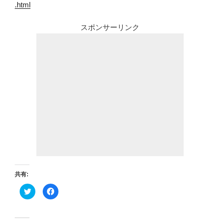
.html
スポンサーリンク
共有:
ク
F
リ
a
ッ
c
ク
e
し
b
て
o