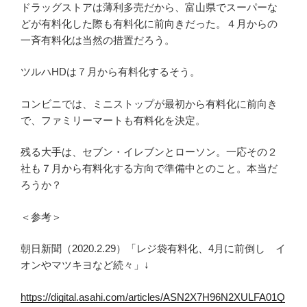
ドラッグストアは薄利多売だから、富山県でスーパーな
どが有料化した際も有料化に前向きだった。４月からの
一斉有料化は当然の措置だろう。
ツルハHDは７月から有料化するそう。
コンビニでは、ミニストップが最初から有料化に前向き
で、ファミリーマートも有料化を決定。
残る大手は、セブン・イレブンとローソン。一応その２
社も７月から有料化する方向で準備中とのこと。本当だ
ろうか？
＜参考＞
朝日新聞（2020.2.29）「レジ袋有料化、4月に前倒し イ
オンやマツキヨなど続々」↓
https://digital.asahi.com/articles/ASN2X7H96N2XULFA01Q