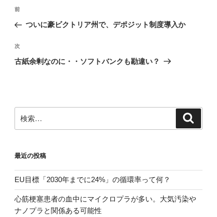
投
前
前
稿
の
ついに豪ビクトリア州で、デポジット制度導入か
ナ
投
ビ
稿
次
次
ゲ
の
古紙余剰なのに・・ソフトバンクも勘違い？
投
ー
稿
シ
ョ
ン
検
検
索
索:
最近の投稿
EU目標「2030年までに24%」の循環率って何？
心筋梗塞患者の血中にマイクロプラが多い。大気汚染や
ナノプラと関係ある可能性