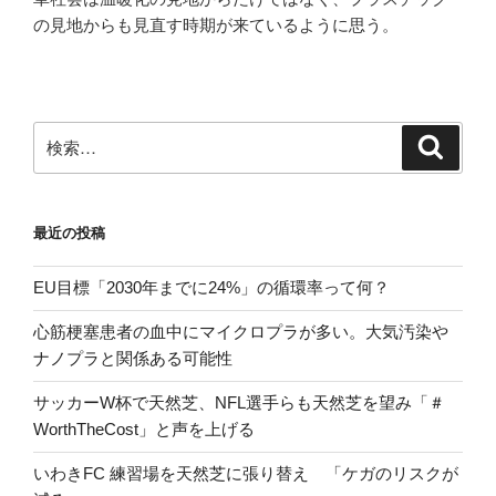
の見地からも見直す時期が来ているように思う。
検
検
索
索:
最近の投稿
EU目標「2030年までに24%」の循環率って何？
心筋梗塞患者の血中にマイクロプラが多い。大気汚染や
ナノプラと関係ある可能性
サッカーW杯で天然芝、NFL選手らも天然芝を望み「＃
WorthTheCost」と声を上げる
いわきFC 練習場を天然芝に張り替え 「ケガのリスクが