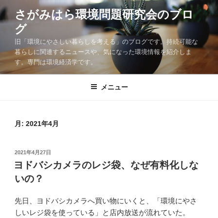
コ
さがみはら環境問題研究会のブロ
ン
グ
テ
ン
旧「環境にやさしい暮らしを考える」のブログです。持続可能な
ツ
暮らしに関連するニュースや、気になった環境情報を紹介しま
す。専門は環境経済学です。
へ
ス
キ
メニュー
ッ
プ
月:
2021年4月
投
2021年4月27日
稿
ヨドバシカメラのレジ袋、なぜ有料化しな
日:
いの？
先日、ヨドバシカメラへ買い物にいくと、「環境にやさ
しいレジ袋を使っている」と店内放送が流れていた。