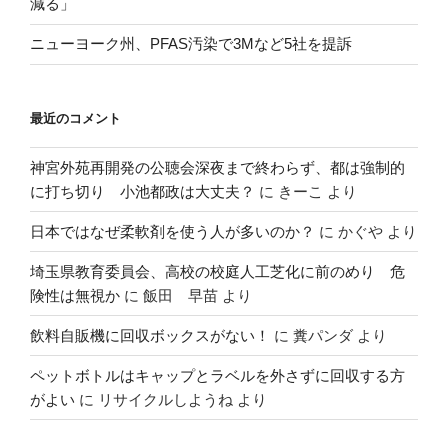
減る」
ニューヨーク州、PFAS汚染で3Mなど5社を提訴
最近のコメント
神宮外苑再開発の公聴会深夜まで終わらず、都は強制的
に打ち切り 小池都政は大丈夫？
に
きーこ
より
日本ではなぜ柔軟剤を使う人が多いのか？
に
かぐや
より
埼玉県教育委員会、高校の校庭人工芝化に前のめり 危
険性は無視か
に
飯田 早苗
より
飲料自販機に回収ボックスがない！
に
糞パンダ
より
ペットボトルはキャップとラベルを外さずに回収する方
がよい
に
リサイクルしようね
より