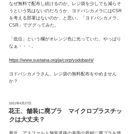
なぜ無料で配布し続けるのか、レジ袋を少しでも減らそ
うという気はないのだろうか、ヨドバシカメラにはCSR
を考える部署はないのか、と思い、「ヨドバシカメラ、
CSR」でググってみた。
「低位」という欄がオレンジ色に光っていた。やっぱり
なぁ・・・。
https://www.sustaina.org/ja/corp/yodobashi/
ヨドバシカメラさん、レジ袋の無料配布をやめません
か？
投
2021年4月27日
稿
花王、舗装に廃プラ マイクロプラスチッ
日:
クは大丈夫？
最近、アスファルト舗装道路の表面の骨材に廃プラを使