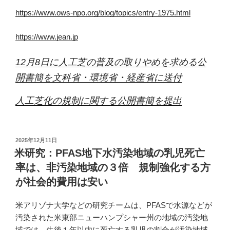
https://www.ows-npo.org/blog/topics/entry-1975.html
https://www.jean.jp
12月8日に人工芝の普及の取りやめを求める公
開書簡を文科省・環境省・経産省に送付
⼈⼯芝化の規制に関する公開書簡を提出
投
2025年12月11日
稿
米研究：PFAS地下水汚染地域の乳児死亡
日:
率は、非汚染地域の３倍 規制強化する方
が社会的費用は安い
米アリゾナ大学などの研究チームは、PFASで水源などが
汚染された米東部ニューハンプシャー州の地域の汚染地
域では、生後１年以内に死亡する乳児の割合が汚染地域