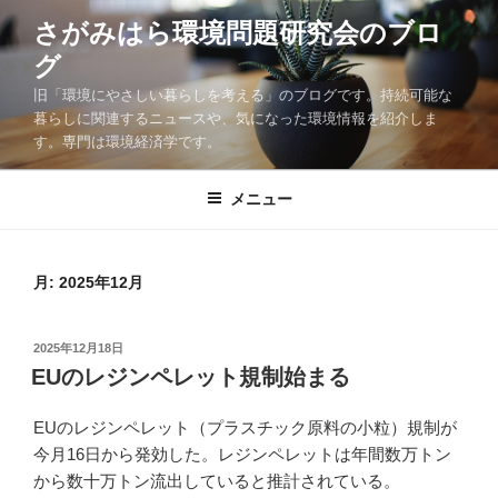
コ
さがみはら環境問題研究会のブロ
ン
グ
テ
ン
旧「環境にやさしい暮らしを考える」のブログです。持続可能な
ツ
暮らしに関連するニュースや、気になった環境情報を紹介しま
す。専門は環境経済学です。
へ
ス
キ
メニュー
ッ
プ
月:
2025年12月
投
2025年12月18日
稿
EUのレジンペレット規制始まる
日:
EUのレジンペレット（プラスチック原料の小粒）規制が
今月16日から発効した。レジンペレットは年間数万トン
から数十万トン流出していると推計されている。