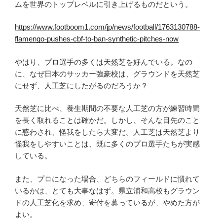
ムを世界のトップレベルに引き上げるものだという。
https://www.footboom1.com/jp/news/football/1763130788-
flamengo-pushes-cbf-to-ban-synthetic-pitches-now
やはり、プロ選手の多くは天然芝を好んでいる。なの
に、なぜ日本のサッカー強豪校は、グラウンドを天然芝
にせず、人工芝にしたがるのだろうか？
天然芝に比べ、養生期間の不要な人工芝の方が練習時間
を長く取れることは確かだ。しかし、そんな目先のこと
に惑わされ、怪我をしたら大変だ。人工芝は天然芝より
怪我をしやすいことは、既に多くのプロ選手たちが実感
している。
また、プロになった場合、どちらのフィールドに慣れて
いるかは、とても大事なはず。県立浦和高校もグラウン
ドの人工芝化を求め、寄付を募っているが、やめた方が
よい。