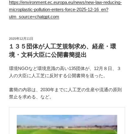
https://environment.ec.europa.eu/news/new-law-reducing-
microplastic-pollution-enters-force-2025-12-16_en?
utm_source=chatgpt.com
投
2025年12月11日
稿
１３５団体が人工芝規制求め、経産・環
日:
境・文科大臣に公開書簡提出
環境NGOなど環境意識の高い135団体が、12月８日、３
人の大臣に人工芝に反対する公開書簡を送った。
書簡の内容は、2030年までに人工芝の生産や流通の原則
禁止を求める、など。