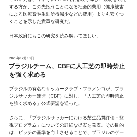
する方が、この先払うことになる社会的費用（健康被害
による医療費や生涯所得減少などの費用）よりも安くつ
くことを示した貴重な研究だ。
日本政府にもこの研究を読み解いてほしい。
投
2025年12月10日
稿
ブラジルチーム、CBFに人工芝の即時禁止
日:
を強く求める
ブラジルの有名なサッカークラブ・フラメンゴが、ブラ
ジルサッカー連盟（CBF）に対し、「人工芝の即時禁止
を強く求める」公式要請を送った。
さらに、「ブラジルサッカーにおける芝生品質評価・監
視プログラム」についての詳細な提案を発表。その目的
は、ピッチの基準を向上させることで、ブラジルのゲー