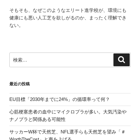
そもそも、なぜこのようなエリート進学校が、環境にも
健康にも悪い人工芝を欲しがるのか、まったく理解でき
ない。
検
検
索
索:
最近の投稿
EU目標「2030年までに24%」の循環率って何？
心筋梗塞患者の血中にマイクロプラが多い。大気汚染や
ナノプラと関係ある可能性
サッカーW杯で天然芝、NFL選手らも天然芝を望み「＃
WorthTheCost」と声を上げる