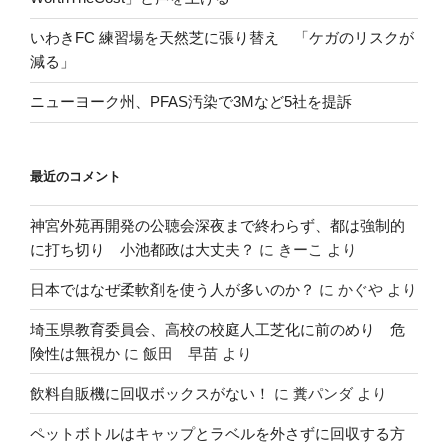
いわきFC 練習場を天然芝に張り替え 「ケガのリスクが
減る」
ニューヨーク州、PFAS汚染で3Mなど5社を提訴
最近のコメント
神宮外苑再開発の公聴会深夜まで終わらず、都は強制的
に打ち切り 小池都政は大丈夫？
に
きーこ
より
日本ではなぜ柔軟剤を使う人が多いのか？
に
かぐや
より
埼玉県教育委員会、高校の校庭人工芝化に前のめり 危
険性は無視か
に
飯田 早苗
より
飲料自販機に回収ボックスがない！
に
糞パンダ
より
ペットボトルはキャップとラベルを外さずに回収する方