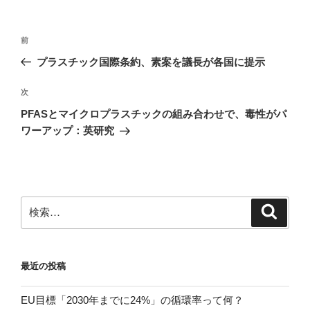
投
前
前
稿
の
プラスチック国際条約、素案を議長が各国に提示
ナ
投
ビ
稿
次
次
ゲ
の
PFASとマイクロプラスチックの組み合わせで、毒性がパ
投
ー
ワーアップ：英研究
稿
シ
ョ
ン
検
検
索
索:
最近の投稿
EU目標「2030年までに24%」の循環率って何？