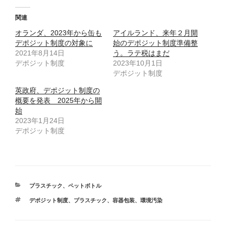
し
b
て
o
T
o
関連
w
k
i
で
オランダ、2023年から缶も
t
共
アイルランド、来年２月開
t
有
デポジット制度の対象に
始のデポジット制度準備整
e
す
r
る
2021年8月14日
う。ラテ税はまだ
で
に
デポジット制度
共
は
2023年10月1日
有
ク
デポジット制度
(
リ
新
ッ
し
ク
英政府、デポジット制度の
い
し
ウ
て
概要を発表 2025年から開
ィ
く
始
ン
だ
ド
さ
2023年1月24日
ウ
い
で
(
デポジット制度
開
新
き
し
ま
い
す
ウ
)
ィ
ン
ド
ウ
で
カ
プラスチック
、
ペットボトル
開
テ
き
タ
デポジット制度
、
プラスチック
、
容器包装
、
環境汚染
ま
ゴ
す
グ
リ
)
ー