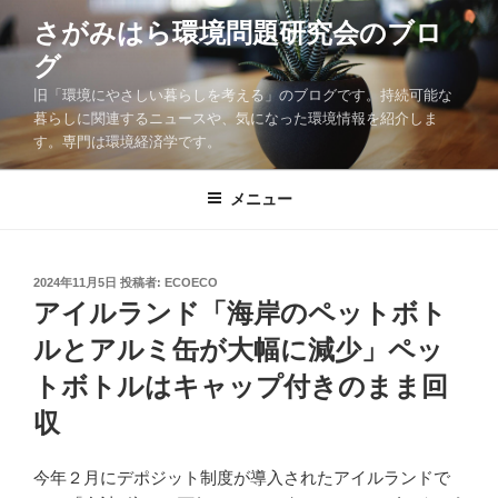
コ
さがみはら環境問題研究会のブロ
ン
グ
テ
ン
旧「環境にやさしい暮らしを考える」のブログです。持続可能な
ツ
暮らしに関連するニュースや、気になった環境情報を紹介しま
す。専門は環境経済学です。
へ
ス
キ
メニュー
ッ
プ
投
2024年11月5日
投稿者:
ECOECO
稿
アイルランド「海岸のペットボト
日:
ルとアルミ缶が大幅に減少」ペッ
トボトルはキャップ付きのまま回
収
今年２月にデポジット制度が導入されたアイルランドで