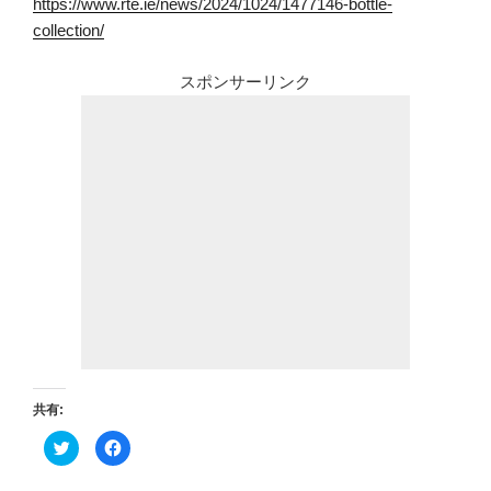
https://www.rte.ie/news/2024/1024/1477146-bottle-
collection/
スポンサーリンク
共有:
ク
F
リ
a
ッ
c
ク
e