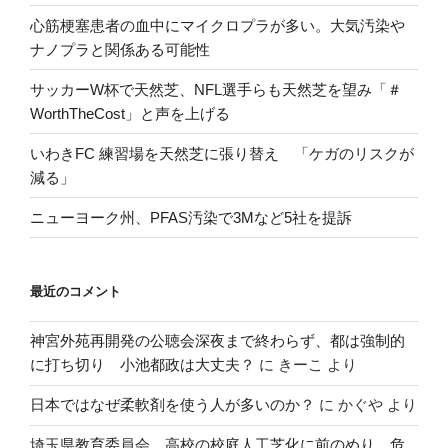
心筋梗塞患者の血中にマイクロプラが多い。大気汚染や
ナノプラと関係ある可能性
サッカーW杯で天然芝、NFL選手らも天然芝を望み「＃
WorthTheCost」と声を上げる
いわきFC 練習場を天然芝に張り替え 「ケガのリスクが
減る」
ニューヨーク州、PFAS汚染で3Mなど5社を提訴
最近のコメント
神宮外苑再開発の公聴会深夜まで終わらず、都は強制的
に打ち切り 小池都政は大丈夫？
に
きーこ
より
日本ではなぜ柔軟剤を使う人が多いのか？
に
かぐや
より
埼玉県教育委員会、高校の校庭人工芝化に前のめり 危