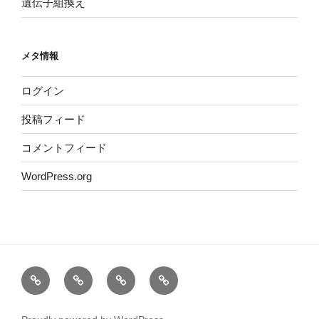
遺伝子組換え
メタ情報
ログイン
投稿フィード
コメントフィード
WordPress.org
ホ
運
サ
プ
ー
営
イ
ラ
ム
者
ト
イ