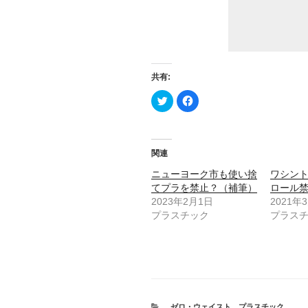
共有:
ク
F
リ
a
ッ
c
ク
e
し
b
て
o
T
o
関連
w
k
i
で
t
共
ニューヨーク市も使い捨
ワシン
t
有
てプラを禁止？（補筆）
ロール
e
す
r
る
2023年2月1日
2021年
で
に
共
は
プラスチック
プラス
有
ク
(
リ
新
ッ
し
ク
い
し
ウ
て
ィ
く
ン
だ
ド
さ
ウ
い
で
(
カ
ゼロ・ウェイスト
、
プラスチック