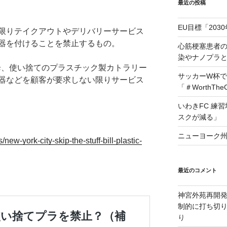
最近の投稿
EU目標「203
限りテイクアウトやデリバリーサービス
器を付けることを禁止するもの。
心筋梗塞患者
染やナノプラ
以降、使い捨てのプラスチック製カトラリー
サッカーW杯で
器などを顧客が要求しない限りサービス
「＃WorthTh
いわきFC 練
スクが減る」
ニューヨーク州
ew-york-city-skip-the-stuff-bill-plastic-
最近のコメント
神宮外苑再開
制的に打ち切
り