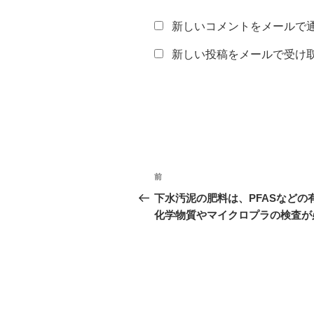
新しいコメントをメールで
新しい投稿をメールで受け
投
前
前
稿
の
下水汚泥の肥料は、PFASなどの
投
化学物質やマイクロプラの検査が
ナ
稿
ビ
ゲ
ー