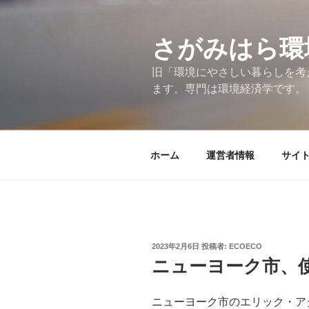
コ
ン
テ
さがみはら環
ン
旧「環境にやさしい暮らしを考
ツ
ます。専門は環境経済学です。
へ
ス
キ
ッ
ホーム
運営者情報
サイ
プ
投
2023年2月6日
投稿者:
ECOECO
稿
ニューヨーク市、
日:
ニューヨーク市のエリック・ア