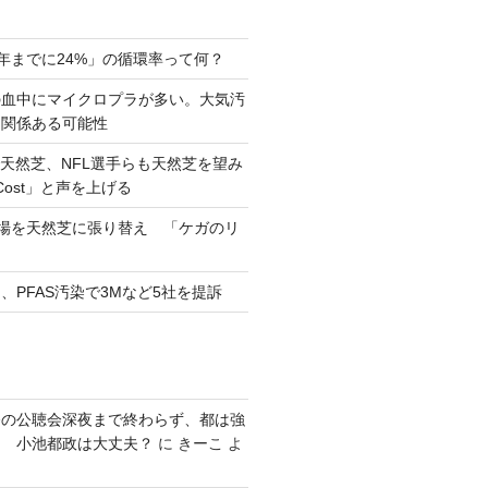
0年までに24%」の循環率って何？
の血中にマイクロプラが多い。大気汚
と関係ある可能性
天然芝、NFL選手らも天然芝を望み
eCost」と声を上げる
習場を天然芝に張り替え 「ケガのリ
、PFAS汚染で3Mなど5社を提訴
発の公聴会深夜まで終わらず、都は強
り 小池都政は大丈夫？
に
きーこ
よ