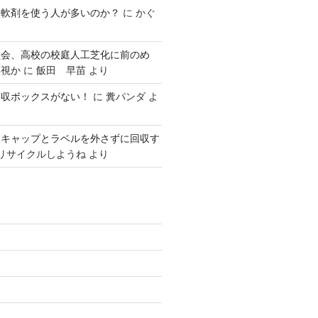
柔軟剤を使う人が多いのか？
に
かぐ
員会、高校の校庭人工芝化に前のめ
無視か
に
飯田 早苗
より
回収ボックスがない！
に
糞パンダ
よ
はキャップとラベルを外さずに回収す
リサイクルしようね
より