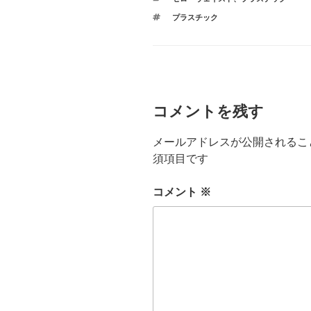
開
新
テ
き
し
タ
プラスチック
ま
ゴ
い
グ
す
ウ
リ
)
ィ
ー
ン
ド
ウ
で
開
き
ま
す
コメントを残す
)
メールアドレスが公開されるこ
須項目です
コメント
※