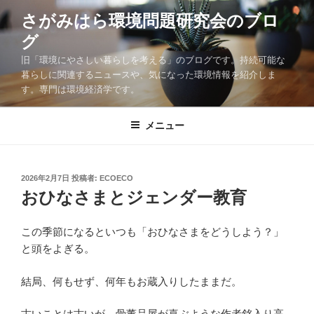
コ
さがみはら環境問題研究会のブロ
ン
グ
テ
ン
旧「環境にやさしい暮らしを考える」のブログです。持続可能な
ツ
暮らしに関連するニュースや、気になった環境情報を紹介しま
す。専門は環境経済学です。
へ
ス
キ
メニュー
ッ
プ
投
2026年2月7日
投稿者:
ECOECO
稿
おひなさまとジェンダー教育
日:
この季節になるといつも「おひなさまをどうしよう？」
と頭をよぎる。
結局、何もせず、何年もお蔵入りしたままだ。
古いことは古いが、骨董品屋が喜ぶような作者銘入り高