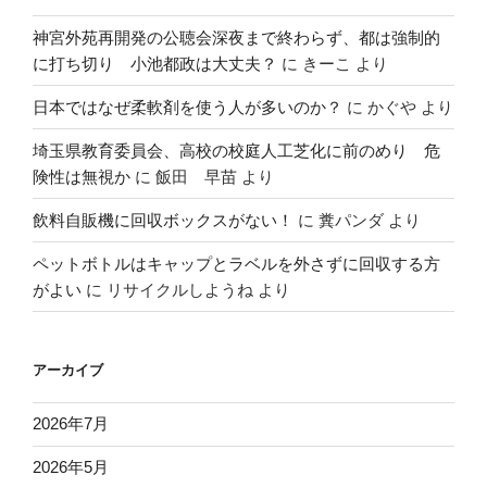
神宮外苑再開発の公聴会深夜まで終わらず、都は強制的
に打ち切り 小池都政は大丈夫？
に
きーこ
より
日本ではなぜ柔軟剤を使う人が多いのか？
に
かぐや
より
埼玉県教育委員会、高校の校庭人工芝化に前のめり 危
険性は無視か
に
飯田 早苗
より
飲料自販機に回収ボックスがない！
に
糞パンダ
より
ペットボトルはキャップとラベルを外さずに回収する方
がよい
に
リサイクルしようね
より
アーカイブ
2026年7月
2026年5月