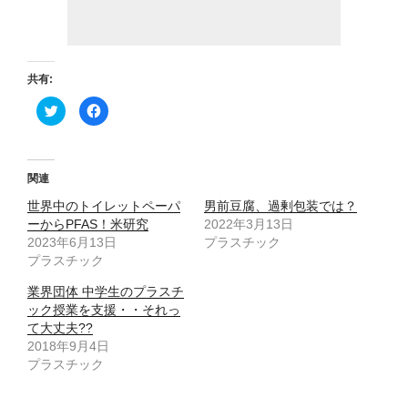
共有:
ク
F
リ
a
ッ
c
ク
e
し
b
て
o
T
o
関連
w
k
i
で
世界中のトイレットペーパ
t
共
男前豆腐、過剰包装では？
t
有
ーからPFAS！米研究
2022年3月13日
e
す
r
る
2023年6月13日
プラスチック
で
に
プラスチック
共
は
有
ク
(
リ
業界団体 中学生のプラスチ
新
ッ
し
ク
ック授業を支援・・それっ
い
し
ウ
て
て大丈夫??
ィ
く
2018年9月4日
ン
だ
ド
さ
プラスチック
ウ
い
で
(
開
新
き
し