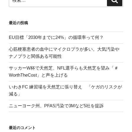
索
索:
最近の投稿
EU目標「2030年までに24%」の循環率って何？
心筋梗塞患者の血中にマイクロプラが多い。大気汚染や
ナノプラと関係ある可能性
サッカーW杯で天然芝、NFL選手らも天然芝を望み「＃
WorthTheCost」と声を上げる
いわきFC 練習場を天然芝に張り替え 「ケガのリスクが
減る」
ニューヨーク州、PFAS汚染で3Mなど5社を提訴
最近のコメント