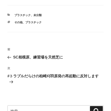
ま
い
す
ウ
)
ィ
ン
ド
カ
プラスチック
、
未分類
ウ
で
テ
開
タ
その他
、
プラスチック
ゴ
き
グ
ま
リ
す
ー
)
投
前
前
稿
の
SC相模原、練習場を天然芝に
ナ
投
ビ
稿
次
次
ゲ
の
#トラブルだらけの柏崎刈羽原発の再起動に反対します
投
ー
稿
シ
ョ
ン
検
検