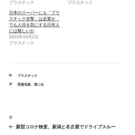
有
ク
プラスチック
プラスチック
(
リ
新
ッ
し
ク
日本のスーパーにも「プラ
い
し
ウ
て
スチック攻撃」は必要か
ィ
く
でも人目を気にする日本人
ン
だ
ド
さ
には難しいか
ウ
い
で
(
2023年10月2日
開
新
プラスチック
き
し
ま
い
す
ウ
)
ィ
ン
ド
ウ
で
開
カ
き
プラスチック
ま
テ
す
タ
容器包装
、
海ごみ
ゴ
)
グ
リ
ー
投
前
前
稿
の
新型コロナ検査、新潟と名古屋でドライブスルー
ナ
投