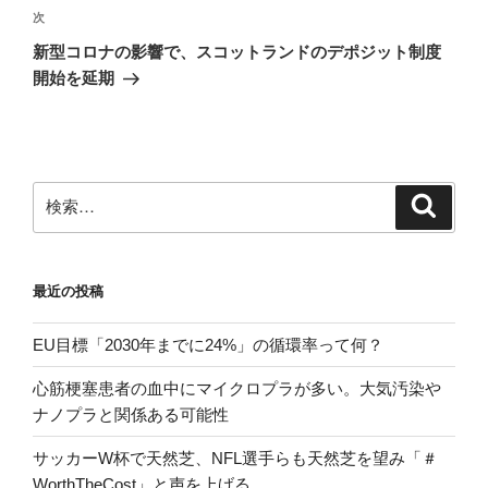
ビ
稿
次
次
ゲ
の
新型コロナの影響で、スコットランドのデポジット制度
投
ー
開始を延期
稿
シ
ョ
ン
検
検
索
索:
最近の投稿
EU目標「2030年までに24%」の循環率って何？
心筋梗塞患者の血中にマイクロプラが多い。大気汚染や
ナノプラと関係ある可能性
サッカーW杯で天然芝、NFL選手らも天然芝を望み「＃
WorthTheCost」と声を上げる