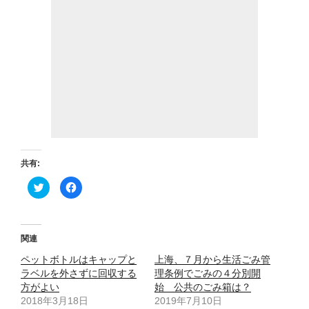
共有:
ク
F
リ
a
ッ
c
ク
e
し
b
て
o
T
o
関連
w
k
i
で
ペットボトルはキャップと
t
共
上海、７月から生活ごみ管
t
有
ラベルを外さずに回収する
理条例でごみの４分別開
e
す
r
る
方がよい
始 公共のごみ箱は？
で
に
2018年3月18日
共
は
2019年7月10日