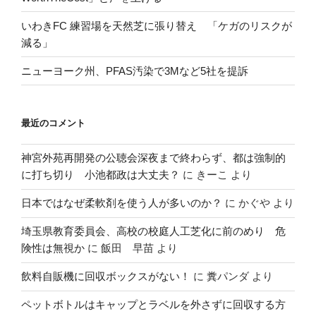
いわきFC 練習場を天然芝に張り替え 「ケガのリスクが
減る」
ニューヨーク州、PFAS汚染で3Mなど5社を提訴
最近のコメント
神宮外苑再開発の公聴会深夜まで終わらず、都は強制的
に打ち切り 小池都政は大丈夫？
に
きーこ
より
日本ではなぜ柔軟剤を使う人が多いのか？
に
かぐや
より
埼玉県教育委員会、高校の校庭人工芝化に前のめり 危
険性は無視か
に
飯田 早苗
より
飲料自販機に回収ボックスがない！
に
糞パンダ
より
ペットボトルはキャップとラベルを外さずに回収する方