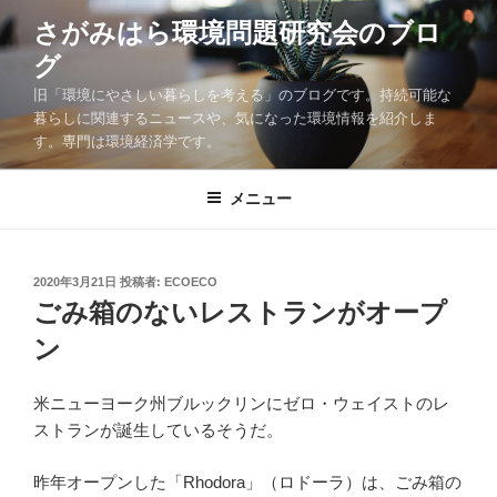
コ
さがみはら環境問題研究会のブロ
ン
グ
テ
ン
旧「環境にやさしい暮らしを考える」のブログです。持続可能な
ツ
暮らしに関連するニュースや、気になった環境情報を紹介しま
す。専門は環境経済学です。
へ
ス
キ
メニュー
ッ
プ
投
2020年3月21日
投稿者:
ECOECO
稿
ごみ箱のないレストランがオープ
日:
ン
米ニューヨーク州ブルックリンにゼロ・ウェイストのレ
ストランが誕生しているそうだ。
昨年オープンした「Rhodora」（ロドーラ）は、ごみ箱の