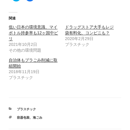
ッ
c
ク
e
し
b
て
o
T
o
関連
w
k
i
で
低い日本の環境意識、マイ
t
共
ドラッグストア大手もレジ
t
有
ボトル持参率も12ヶ国中ビ
袋有料化、コンビニも？
e
す
r
る
リ
2020年2月29日
で
に
2021年10月2日
共
は
プラスチック
有
ク
その他の環境問題
(
リ
新
ッ
し
ク
自治体もプラごみ削減に取
い
し
ウ
て
組開始
ィ
く
2018年11月19日
ン
だ
ド
さ
プラスチック
ウ
い
で
(
開
新
き
し
ま
い
す
ウ
)
ィ
ン
ド
カ
プラスチック
ウ
で
テ
開
タ
容器包装
、
海ごみ
ゴ
き
グ
ま
リ
す
ー