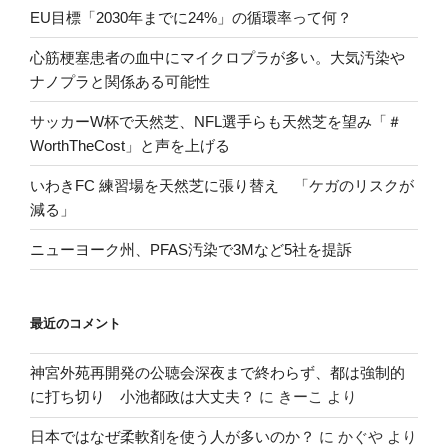
EU目標「2030年までに24%」の循環率って何？
心筋梗塞患者の血中にマイクロプラが多い。大気汚染や
ナノプラと関係ある可能性
サッカーW杯で天然芝、NFL選手らも天然芝を望み「＃
WorthTheCost」と声を上げる
いわきFC 練習場を天然芝に張り替え 「ケガのリスクが
減る」
ニューヨーク州、PFAS汚染で3Mなど5社を提訴
最近のコメント
神宮外苑再開発の公聴会深夜まで終わらず、都は強制的
に打ち切り 小池都政は大丈夫？
に
きーこ
より
日本ではなぜ柔軟剤を使う人が多いのか？
に
かぐや
より