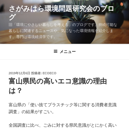
コ
さがみはら環境問題研究会のブロ
ン
グ
テ
ン
旧「環境にやさしい暮らしを考える」のブログです。持続可能な
ツ
暮らしに関連するニュースや、気になった環境情報を紹介しま
す。専門は環境経済学です。
へ
ス
キ
メニュー
ッ
プ
投
2019年12月6日
投稿者:
ECOECO
稿
富山県民の高いエコ意識の理由
日:
は？
富山県の「使い捨てプラスチック等に関する消費者意識
調査」の結果がすごい。
全国調査に比べ、ごみに対する県民意識がとにかく高い