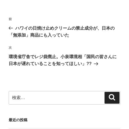
)
投
前
前
稿
の
ハワイの日焼け止めクリームの禁止成分が、日本の
ナ
投
「無添加」商品にも入っていた
ビ
稿
ゲ
次
次
の
ー
環境省庁舎でレジ袋廃止。小泉環境相「国民の皆さんに
投
シ
日本が遅れていることを知ってほしい」??
稿
ョ
ン
検
検
索
索:
最近の投稿