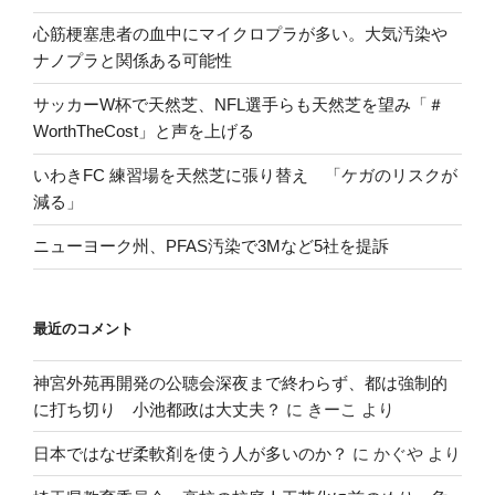
心筋梗塞患者の血中にマイクロプラが多い。大気汚染や
ナノプラと関係ある可能性
サッカーW杯で天然芝、NFL選手らも天然芝を望み「＃
WorthTheCost」と声を上げる
いわきFC 練習場を天然芝に張り替え 「ケガのリスクが
減る」
ニューヨーク州、PFAS汚染で3Mなど5社を提訴
最近のコメント
神宮外苑再開発の公聴会深夜まで終わらず、都は強制的
に打ち切り 小池都政は大丈夫？
に
きーこ
より
日本ではなぜ柔軟剤を使う人が多いのか？
に
かぐや
より