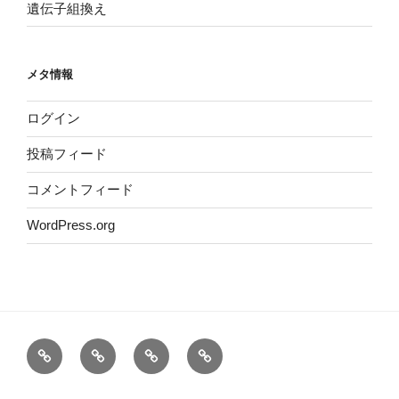
遺伝子組換え
メタ情報
ログイン
投稿フィード
コメントフィード
WordPress.org
ホ
運
サ
プ
ー
営
イ
ラ
ム
者
ト
イ