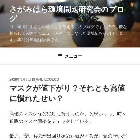
コ
さがみはら環境問題研究会のブロ
ン
グ
テ
ン
旧「環境にやさしい暮らしを考える」のブログです。持続可能な
ツ
暮らしに関連するニュースや、気になった環境情報を紹介しま
す。専門は環境経済学です。
へ
ス
キ
メニュー
ッ
プ
投
2020年3月7日
投稿者:
ECOECO
稿
マスクが値下がり？それとも高値
日:
に慣れたせい？
高値のマスクなど絶対に買うものか、と思いつつ、時々
通販のマスク価格をチェックしている。
最近、安いものが出回り始めた気がするが、気のせいだ