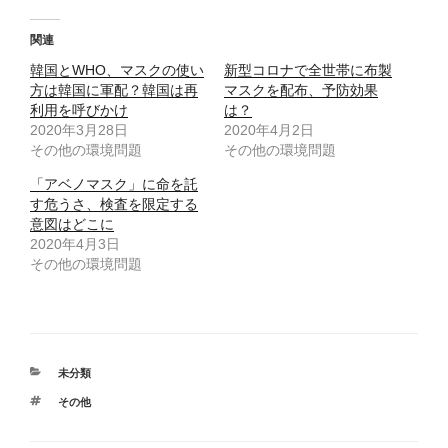
し
b
て
o
T
o
関連
w
k
i
で
韓国とWHO、マスクの使い
t
共
新型コロナで全世帯に布製
t
有
方は韓国に軍配？韓国は再
マスクを配布、予防効果
e
す
r
る
利用を呼びかけ
は？
で
に
2020年3月28日
共
は
2020年4月2日
有
ク
その他の環境問題
その他の環境問題
(
リ
新
ッ
し
ク
「アベノマスク」に命を託
い
し
ウ
て
す危うさ、検査を限定する
ィ
く
意図はどこに
ン
だ
ド
さ
2020年4月3日
ウ
い
で
(
その他の環境問題
開
新
き
し
ま
い
す
ウ
)
ィ
ン
ド
ウ
で
カ
未分類
開
テ
き
タ
その他
ま
ゴ
す
グ
リ
)
ー