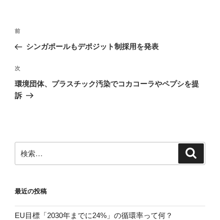
投
前
前
稿
の
シンガポールもデポジット制採用を発表
ナ
投
ビ
稿
次
次
ゲ
の
環境団体、プラスチック汚染でコカコーラやペプシを提
投
ー
訴
稿
シ
ョ
ン
検
検
索
索:
最近の投稿
EU目標「2030年までに24%」の循環率って何？