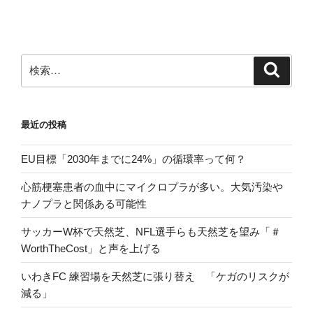
稿
ョ
ン
検
検
索
索:
最近の投稿
EU目標「2030年までに24%」の循環率って何？
心筋梗塞患者の血中にマイクロプラが多い。大気汚染や
ナノプラと関係ある可能性
サッカーW杯で天然芝、NFL選手らも天然芝を望み「＃
WorthTheCost」と声を上げる
いわきFC 練習場を天然芝に張り替え 「ケガのリスクが
減る」