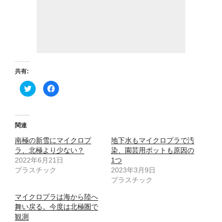
共有:
ク
F
リ
a
ッ
c
ク
e
し
b
て
o
T
o
関連
w
k
i
で
南極の新雪にマイクロプ
t
共
地下水もマイクロプラで汚
t
有
ラ、北極より少ない？
染、園芸用ポットも原因の
e
す
r
る
2022年6月21日
1つ
で
に
プラスチック
共
は
2023年3月9日
有
ク
プラスチック
(
リ
新
ッ
し
ク
マイクロプラは海から陸へ
い
し
ウ
て
舞い戻る。今度は北極圏で
ィ
く
観測
ン
だ