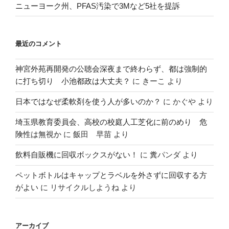
ニューヨーク州、PFAS汚染で3Mなど5社を提訴
最近のコメント
神宮外苑再開発の公聴会深夜まで終わらず、都は強制的
に打ち切り 小池都政は大丈夫？
に
きーこ
より
日本ではなぜ柔軟剤を使う人が多いのか？
に
かぐや
より
埼玉県教育委員会、高校の校庭人工芝化に前のめり 危
険性は無視か
に
飯田 早苗
より
飲料自販機に回収ボックスがない！
に
糞パンダ
より
ペットボトルはキャップとラベルを外さずに回収する方
がよい
に
リサイクルしようね
より
アーカイブ