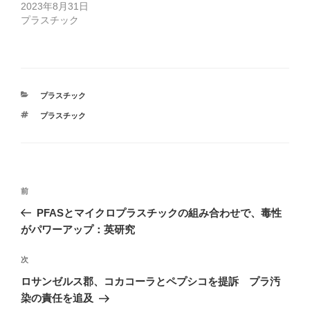
ド
さ
2023年8月31日
ウ
い
で
(
プラスチック
開
新
き
し
ま
い
す
ウ
)
ィ
ン
ド
ウ
で
カ
プラスチック
開
テ
き
タ
プラスチック
ま
ゴ
す
グ
リ
)
ー
投
前
前
稿
の
PFASとマイクロプラスチックの組み合わせで、毒性
ナ
投
がパワーアップ：英研究
ビ
稿
ゲ
次
次
の
ー
ロサンゼルス郡、コカコーラとペプシコを提訴 プラ汚
投
シ
染の責任を追及