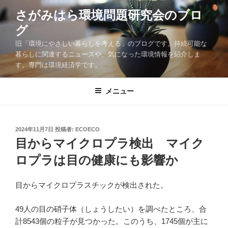
コ
さがみはら環境問題研究会のブロ
ン
グ
テ
ン
旧「環境にやさしい暮らしを考える」のブログです。持続可能な
ツ
暮らしに関連するニュースや、気になった環境情報を紹介しま
す。専門は環境経済学です。
へ
ス
キ
メニュー
ッ
プ
投
2024年11月7日
投稿者:
ECOECO
稿
目からマイクロプラ検出 マイク
日:
ロプラは目の健康にも影響か
目からマイクロプラスチックが検出された。
49人の目の硝子体（しょうしたい）を調べたところ、合
計8543個の粒子が見つかった。このうち、1745個が主に