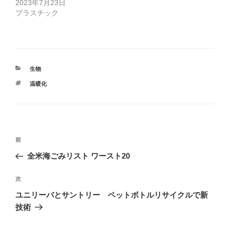
2023年7月23日
ン
だ
ド
さ
プラスチック
ウ
い
で
(
開
新
き
し
ま
い
す
ウ
)
ィ
ン
ド
カ
生物
ウ
で
テ
開
タ
温暖化
ゴ
き
グ
ま
リ
す
ー
)
投
前
前
稿
の
全米海ごみリスト ワースト20
ナ
投
ビ
稿
次
次
ゲ
の
ユニリーバとサントリー ペットボトルリサイクルで新
投
ー
技術
稿
シ