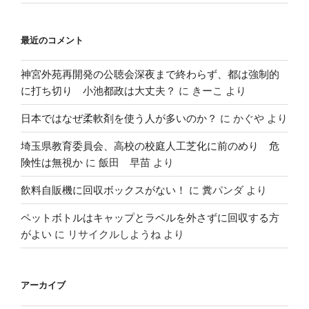
最近のコメント
神宮外苑再開発の公聴会深夜まで終わらず、都は強制的
に打ち切り 小池都政は大丈夫？
に
きーこ
より
日本ではなぜ柔軟剤を使う人が多いのか？
に
かぐや
より
埼玉県教育委員会、高校の校庭人工芝化に前のめり 危
険性は無視か
に
飯田 早苗
より
飲料自販機に回収ボックスがない！
に
糞パンダ
より
ペットボトルはキャップとラベルを外さずに回収する方
がよい
に
リサイクルしようね
より
アーカイブ