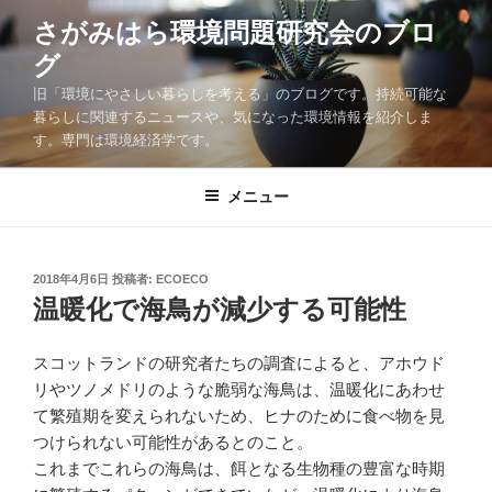
コ
さがみはら環境問題研究会のブロ
ン
グ
テ
ン
旧「環境にやさしい暮らしを考える」のブログです。持続可能な
ツ
暮らしに関連するニュースや、気になった環境情報を紹介しま
す。専門は環境経済学です。
へ
ス
キ
メニュー
ッ
プ
投
2018年4月6日
投稿者:
ECOECO
稿
温暖化で海鳥が減少する可能性
日:
スコットランドの研究者たちの調査によると、アホウド
リやツノメドリのような脆弱な海鳥は、温暖化にあわせ
て繁殖期を変えられないため、ヒナのために食べ物を見
つけられない可能性があるとのこと。
これまでこれらの海鳥は、餌となる生物種の豊富な時期