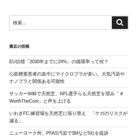
ョ
ン
検
検
索
索:
最近の投稿
EU目標「2030年までに24%」の循環率って何？
心筋梗塞患者の血中にマイクロプラが多い。大気汚染や
ナノプラと関係ある可能性
サッカーW杯で天然芝、NFL選手らも天然芝を望み「＃
WorthTheCost」と声を上げる
いわきFC 練習場を天然芝に張り替え 「ケガのリスクが
減る」
ニューヨーク州、PFAS汚染で3Mなど5社を提訴