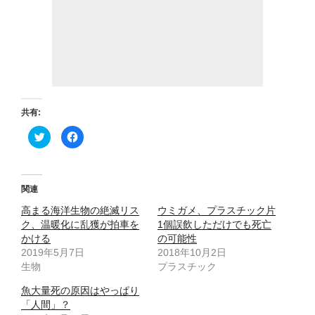
共有:
ク
F
リ
a
ッ
c
ク
e
し
b
て
o
T
o
関連
w
k
i
で
高まる海洋生物の絶滅リス
t
共
ウミガメ、プラスチック片
t
有
ク、温暖化に乱獲が拍車を
1個誤飲しただけでも死亡
e
す
r
る
かける
の可能性
で
に
2019年5月7日
共
は
2018年10月2日
有
ク
生物
プラスチック
(
リ
新
ッ
し
ク
魚大量死の原因はやっぱり
い
し
ウ
て
「人間」？
ィ
く