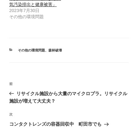
ウ
い
で
(
気汚染排出と健康被害」
開
新
2023年7月30日
き
し
ま
い
その他の環境問題
す
ウ
)
ィ
ン
ド
ウ
で
開
き
ま
カ
その他の環境問題
、
森林破壊
す
)
テ
ゴ
リ
ー
投
前
前
稿
の
リサイクル施設から大量のマイクロプラ。リサイクル
ナ
投
施設が増えて大丈夫？
ビ
稿
ゲ
次
次
の
ー
コンタクトレンズの容器回収中 町田市でも
投
シ
稿