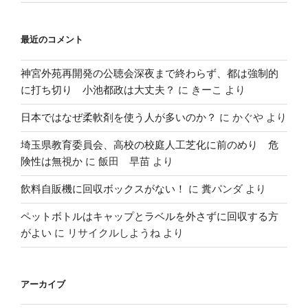
最近のコメント
神宮外苑再開発の公聴会深夜まで終わらず、都は強制的
に打ち切り 小池都政は大丈夫？
に
きーこ
より
日本ではなぜ柔軟剤を使う人が多いのか？
に
かぐや
より
埼玉県教育委員会、高校の校庭人工芝化に前のめり 危
険性は無視か
に
飯田 早苗
より
飲料自販機に回収ボックスがない！
に
糞パンダ
より
ペットボトルはキャップとラベルを外さずに回収する方
がよい
に
リサイクルしようね
より
アーカイブ