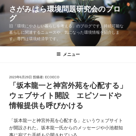
コ
さがみはら環境問題研究会のブロ
ン
グ
テ
ン
旧「環境にやさしい暮らしを考える」のブログです。持続可能な
ツ
暮らしに関連するニュースや、気になった環境情報を紹介しま
す。専門は環境経済学です。
へ
ス
キ
メニュー
ッ
プ
投
2023年6月29日
投稿者:
ECOECO
稿
「坂本龍一と神宮外苑を心配する」
日:
ウェブサイト開設 エピソードや
情報提供も呼びかける
「坂本龍一と神宮外苑を心配する」というウェブサイト
が開設された。坂本龍一氏からのメッセージや小池都知
事に宛てた手紙も公開されている。