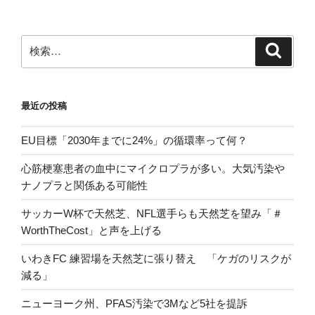
ョ
ン
検
検
索
索:
最近の投稿
EU目標「2030年までに24%」の循環率って何？
心筋梗塞患者の血中にマイクロプラが多い。大気汚染や
ナノプラと関係ある可能性
サッカーW杯で天然芝、NFL選手らも天然芝を望み「＃
WorthTheCost」と声を上げる
いわきFC 練習場を天然芝に張り替え 「ケガのリスクが
減る」
ニューヨーク州、PFAS汚染で3Mなど5社を提訴