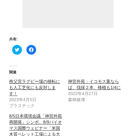
共有:
ク
F
リ
a
ッ
c
ク
e
し
b
て
o
T
o
関連
w
k
i
で
秩父宮ラグビー場の移転に
t
共
神宮外苑：イコモス案なら
t
有
も人工芝化にも反対しま
ば、伐採２本、移植も1/4に
e
す
r
る
す！
2022年4月27日
で
に
2023年4月5日
共
は
森林破壊
有
ク
プラスチック
(
リ
新
ッ
し
ク
8/5日本環境会議「神宮外苑
い
し
ウ
て
再開発」シンポ、8/9バイオ
ィ
く
マス国際ウェビナー「米国
ン
だ
ド
さ
木質ペレット工場による大