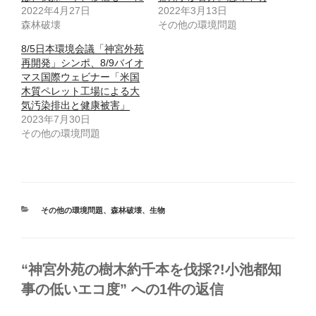
r
る
2022年4月27日
2022年3月13日
で
に
森林破壊
共
は
その他の環境問題
有
ク
(
リ
8/5日本環境会議「神宮外苑
新
ッ
し
ク
再開発」シンポ、8/9バイオ
い
し
ウ
て
マス国際ウェビナー「米国
ィ
く
木質ペレット工場による大
ン
だ
ド
さ
気汚染排出と健康被害」
ウ
い
で
(
2023年7月30日
開
新
その他の環境問題
き
し
ま
い
す
ウ
)
ィ
ン
ド
ウ
で
開
カ
き
その他の環境問題
、
森林破壊
、
生物
ま
テ
す
ゴ
)
リ
ー
“神宮外苑の樹木約千本を伐採?!小池都知
事の低いエコ度” への1件の返信