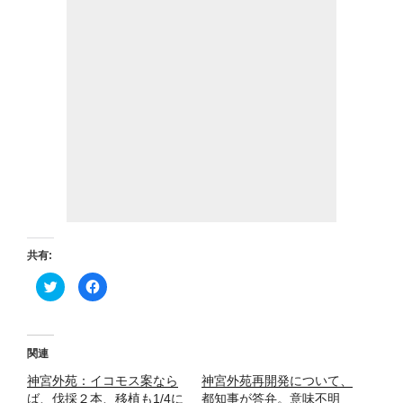
共有:
ク
F
リ
a
ッ
c
ク
e
し
b
て
o
T
o
関連
w
k
i
で
神宮外苑：イコモス案なら
t
共
神宮外苑再開発について、
t
有
ば、伐採２本、移植も1/4に
都知事が答弁。意味不明
e
す