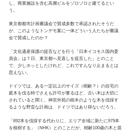
し、商業施設を含む高層ビルをゾロゾロと建てるとい
う。
東京都都市計画審議会で賛成多数で承認されたそうだ
が、このようなトンデモ案に一体どういう人たちが審議
会で賛成したのか？
「文化遺産保護の提言などを行う「日本イコモス国内委
員会」は７日、東京都へ見直しを提言した」とのこと
で、少しホッとしたけれど、これですんなり止まるとは
思えない。
ドイツでは、ある一定以上のサイズ（樹齢？）の自宅の
庭木を伐る時でさえも許可が要るほど、古い木は大切に
されていると聞く。神宮外苑の樹木のような木を伐採す
るような野蛮な計画は、ドイツではあり得ないだろう。
「892本を伐採する代わりに、エリア全域に新たに979本
を植樹する」（NHK）とのことだが、樹齢100歳の木と苗