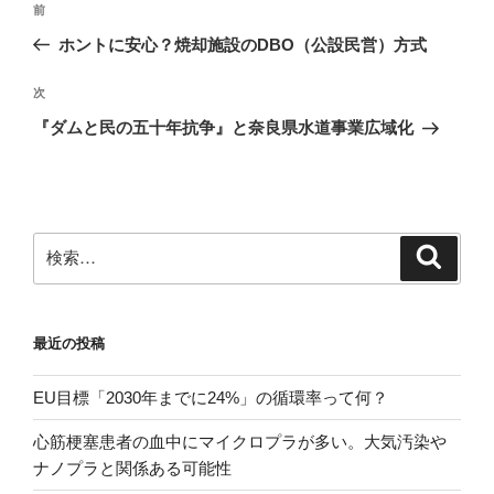
前
前
稿
の
ホントに安心？焼却施設のDBO（公設民営）方式
ナ
投
ビ
稿
次
次
ゲ
の
『ダムと民の五十年抗争』と奈良県水道事業広域化
投
ー
稿
シ
ョ
ン
検
検
索
索:
最近の投稿
EU目標「2030年までに24%」の循環率って何？
心筋梗塞患者の血中にマイクロプラが多い。大気汚染や
ナノプラと関係ある可能性