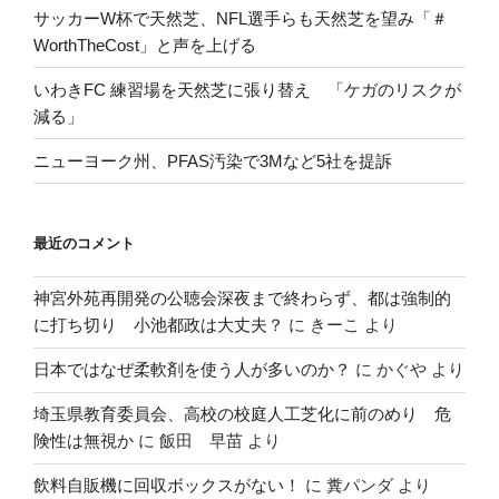
サッカーW杯で天然芝、NFL選手らも天然芝を望み「＃
WorthTheCost」と声を上げる
いわきFC 練習場を天然芝に張り替え 「ケガのリスクが
減る」
ニューヨーク州、PFAS汚染で3Mなど5社を提訴
最近のコメント
神宮外苑再開発の公聴会深夜まで終わらず、都は強制的
に打ち切り 小池都政は大丈夫？
に
きーこ
より
日本ではなぜ柔軟剤を使う人が多いのか？
に
かぐや
より
埼玉県教育委員会、高校の校庭人工芝化に前のめり 危
険性は無視か
に
飯田 早苗
より
飲料自販機に回収ボックスがない！
に
糞パンダ
より