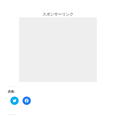
スポンサーリンク
共有:
ク
F
リ
a
ッ
c
ク
e
し
b
て
o