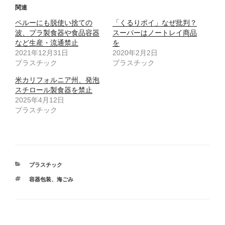
T
o
関連
w
k
i
で
ペルーにも脱使い捨ての
t
共
「くるりポイ」なぜ批判？
t
有
波、プラ製食器や食品容器
スーパーはノートレイ商品
e
す
r
る
など生産・流通禁止
を
で
に
2021年12月31日
共
は
2020年2月2日
有
ク
プラスチック
プラスチック
(
リ
新
ッ
し
ク
米カリフォルニア州、発泡
い
し
ウ
て
スチロール製食器を禁止
ィ
く
2025年4月12日
ン
だ
ド
さ
プラスチック
ウ
い
で
(
開
新
き
し
ま
い
す
ウ
)
ィ
ン
ド
カ
プラスチック
ウ
で
テ
開
タ
容器包装
、
海ごみ
ゴ
き
グ
ま
リ
す
ー
)