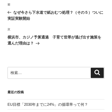
投
前
前
稿
の
なぜ今さら下水道で紙おむつ処理？（その５）ついに
ナ
投
実証実験開始
ビ
稿
ゲ
次
次
の
ー
横浜市、カジノ予算通過 子育て世帯が逃げ出す施策を
投
シ
選んだ理由は？
稿
ョ
ン
検
検
索
索:
最近の投稿
EU目標「2030年までに24%」の循環率って何？