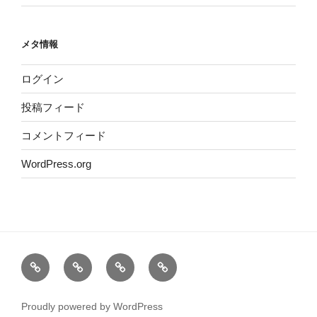
メタ情報
ログイン
投稿フィード
コメントフィード
WordPress.org
ホ
運
サ
プ
ー
営
イ
ラ
ム
者
ト
イ
Proudly powered by WordPress
情
マ
バ