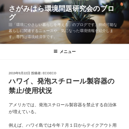
コ
さがみはら環境問題研究会のブロ
ン
グ
テ
ン
旧「環境にやさしい暮らしを考える」のブログです。持続可能な
ツ
暮らしに関連するニュースや、気になった環境情報を紹介しま
す。専門は環境経済学です。
へ
ス
キ
メニュー
ッ
プ
投
2019年9月22日
投稿者:
ECOECO
稿
ハワイ、発泡スチロール製容器の
日:
禁止/使用状況
アメリカでは、発泡スチロール製容器を禁止する自治体
が増えている。
例えば、ハワイ島では今年７月１日からテイクアウト用