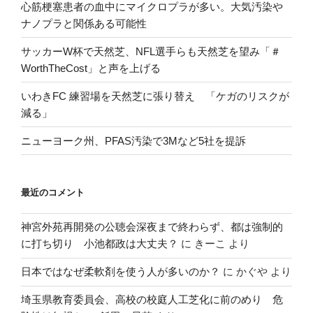
心筋梗塞患者の血中にマイクロプラが多い。大気汚染や
ナノプラと関係ある可能性
サッカーW杯で天然芝、NFL選手らも天然芝を望み「＃
WorthTheCost」と声を上げる
いわきFC 練習場を天然芝に張り替え 「ケガのリスクが
減る」
ニューヨーク州、PFAS汚染で3Mなど5社を提訴
最近のコメント
神宮外苑再開発の公聴会深夜まで終わらず、都は強制的
に打ち切り 小池都政は大丈夫？
に
きーこ
より
日本ではなぜ柔軟剤を使う人が多いのか？
に
かぐや
より
埼玉県教育委員会、高校の校庭人工芝化に前のめり 危