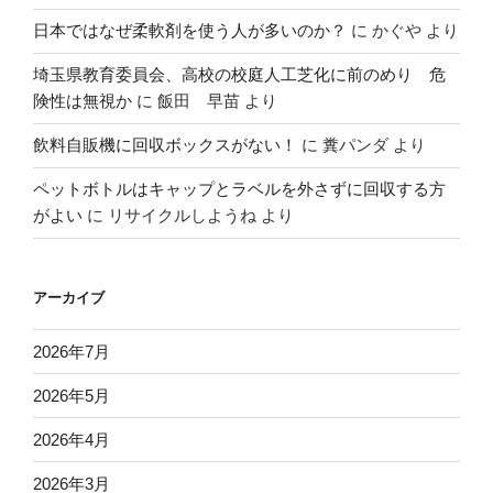
日本ではなぜ柔軟剤を使う人が多いのか？
に
かぐや
より
埼玉県教育委員会、高校の校庭人工芝化に前のめり 危
険性は無視か
に
飯田 早苗
より
飲料自販機に回収ボックスがない！
に
糞パンダ
より
ペットボトルはキャップとラベルを外さずに回収する方
がよい
に
リサイクルしようね
より
アーカイブ
2026年7月
2026年5月
2026年4月
2026年3月