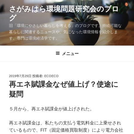
コ
さがみはら環境問題研究会のブロ
ン
グ
テ
ン
旧「環境にやさしい暮らしを考える」のブログです。持続可能な
ツ
暮らしに関連するニュースや、気になった環境情報を紹介しま
す。専門は環境経済学です。
へ
ス
キ
メニュー
ッ
プ
投
2019年7月29日
投稿者:
ECOECO
稿
再エネ賦課金なぜ値上げ？使途に
日:
疑問
５月から、再エネ賦課金が値上げされた。
再エネ賦課金は、私たちの支払う電気料金に上乗せされ
ているもので、FIT（固定価格買取制度）により電力会社