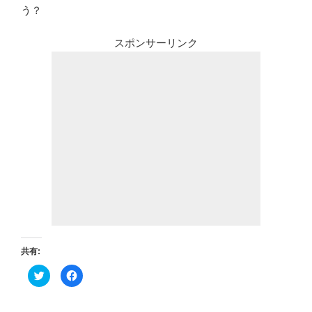
う？
スポンサーリンク
共有:
ク
F
リ
a
ッ
c
ク
e
し
b