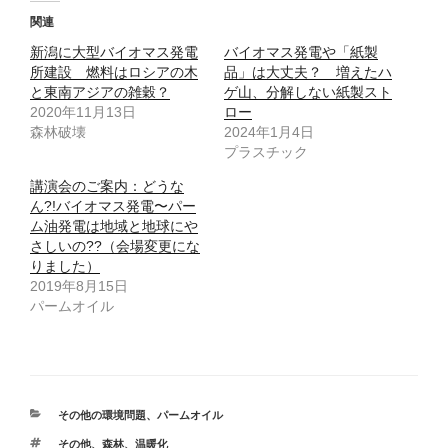
て
o
T
o
関連
w
k
i
で
新潟に大型バイオマス発電
t
共
バイオマス発電や「紙製
t
有
所建設 燃料はロシアの木
品」は大丈夫？ 増えたハ
e
す
r
る
と東南アジアの雑穀？
ゲ山、分解しない紙製スト
で
に
2020年11月13日
共
は
ロー
有
ク
森林破壊
2024年1月4日
(
リ
新
ッ
プラスチック
し
ク
い
し
ウ
て
講演会のご案内：どうな
ィ
く
ん?!バイオマス発電〜パー
ン
だ
ド
さ
ム油発電は地域と地球にや
ウ
い
で
(
さしいの??（会場変更にな
開
新
りました）
き
し
ま
い
2019年8月15日
す
ウ
)
ィ
パームオイル
ン
ド
ウ
で
開
き
ま
す
)
カ
その他の環境問題
、
パームオイル
テ
タ
その他
、
森林
、
温暖化