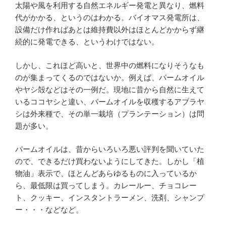
太陽や風を利用する自然エネルギー発電と異なり、燃料
代がかかる、というのはわかる。バイオマス発電所は、
設備だけ作ればあとは維持費以外はほとんどかからず継
続的に発電できる、というわけではない。
しかし、これほど高いと、世界中の燃料になりそうなも
のが集まってくるのではないか。例えば、パームオイル
やヤシ殻などはその一例だ。現地に昔から自然に生えて
いるココヤシと違い、パームオイルを収穫するアブラヤ
シは外来種で、その単一栽培（プランテーション）は問
題が多い。
パームオイルは、昔からいろいろ悪い評判を聞いていた
ので、できるだけ買わないようにしてきた。しかし「植
物油」表示で、ほとんどあらゆるものに入っているか
ら、最低限は買ってしまう。カレールー、チョコレー
ト、クッキー、インスタントラーメン、洗剤、シャンプ
ー・・・などなど。