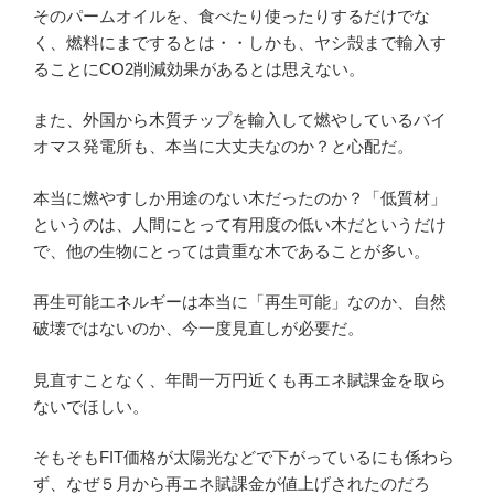
そのパームオイルを、食べたり使ったりするだけでな
く、燃料にまでするとは・・しかも、ヤシ殻まで輸入す
ることにCO2削減効果があるとは思えない。
また、外国から木質チップを輸入して燃やしているバイ
オマス発電所も、本当に大丈夫なのか？と心配だ。
本当に燃やすしか用途のない木だったのか？「低質材」
というのは、人間にとって有用度の低い木だというだけ
で、他の生物にとっては貴重な木であることが多い。
再生可能エネルギーは本当に「再生可能」なのか、自然
破壊ではないのか、今一度見直しが必要だ。
見直すことなく、年間一万円近くも再エネ賦課金を取ら
ないでほしい。
そもそもFIT価格が太陽光などで下がっているにも係わら
ず、なぜ５月から再エネ賦課金が値上げされたのだろ