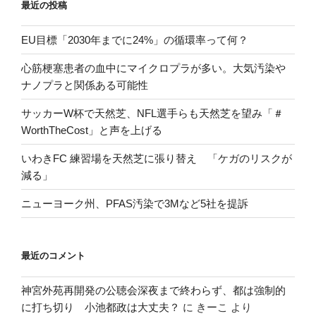
最近の投稿
EU目標「2030年までに24%」の循環率って何？
心筋梗塞患者の血中にマイクロプラが多い。大気汚染や
ナノプラと関係ある可能性
サッカーW杯で天然芝、NFL選手らも天然芝を望み「＃
WorthTheCost」と声を上げる
いわきFC 練習場を天然芝に張り替え 「ケガのリスクが
減る」
ニューヨーク州、PFAS汚染で3Mなど5社を提訴
最近のコメント
神宮外苑再開発の公聴会深夜まで終わらず、都は強制的
に打ち切り 小池都政は大丈夫？
に
きーこ
より