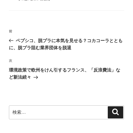
ゴ
グ
リ
ー
投
前
前
稿
の
ペプシコ、脱プラに本気を見せる？コカコーラととも
ナ
投
に、脱プラ阻む業界団体を脱退
ビ
稿
ゲ
次
次
の
ー
環境政策で欧州をけん引するフランス、「反浪費法」な
投
シ
ど新法続々
稿
ョ
ン
検
検
索
索: