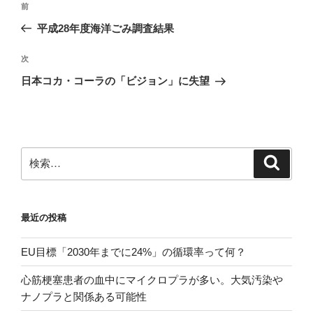
前
前
稿
の
平成28年度海洋ごみ調査結果
ナ
投
ビ
稿
次
次
ゲ
の
日本コカ・コーラの「ビジョン」に失望
投
ー
稿
シ
ョ
ン
検
検
索
索:
最近の投稿
EU目標「2030年までに24%」の循環率って何？
心筋梗塞患者の血中にマイクロプラが多い。大気汚染や
ナノプラと関係ある可能性