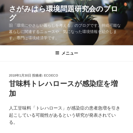
コ
さがみはら環境問題研究会のブロ
ン
グ
テ
ン
旧「環境にやさしい暮らしを考える」のブログです。持続可能な
ツ
暮らしに関連するニュースや、気になった環境情報を紹介しま
す。専門は環境経済学です。
へ
ス
キ
メニュー
ッ
プ
投
2018年1月30日
投稿者:
ECOECO
稿
甘味料トレハロースが感染症を増
日:
加
人工甘味料「トレハロース」が感染症の患者急増を引き
起こしている可能性があるという研究が発表されてい
る。