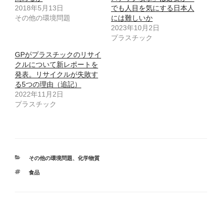
e
す
r
る
2018年5月13日
でも人目を気にする日本人
で
に
その他の環境問題
共
は
には難しいか
有
ク
2023年10月2日
(
リ
新
ッ
プラスチック
し
ク
い
し
ウ
て
GPがプラスチックのリサイ
ィ
く
クルについて新レポートを
ン
だ
ド
さ
発表。リサイクルが失敗す
ウ
い
で
(
る5つの理由（追記）
開
新
2022年11月2日
き
し
ま
い
プラスチック
す
ウ
)
ィ
ン
ド
ウ
で
開
き
ま
カ
その他の環境問題
、
化学物質
す
)
テ
タ
食品
ゴ
グ
リ
ー
投