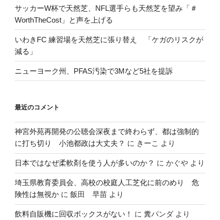
サッカーW杯で天然芝、NFL選手らも天然芝を望み「＃
WorthTheCost」と声を上げる
いわきFC 練習場を天然芝に張り替え 「ケガのリスクが
減る」
ニューヨーク州、PFAS汚染で3Mなど5社を提訴
最近のコメント
神宮外苑再開発の公聴会深夜まで終わらず、都は強制的
に打ち切り 小池都政は大丈夫？
に
きーこ
より
日本ではなぜ柔軟剤を使う人が多いのか？
に
かぐや
より
埼玉県教育委員会、高校の校庭人工芝化に前のめり 危
険性は無視か
に
飯田 早苗
より
飲料自販機に回収ボックスがない！
に
糞パンダ
より