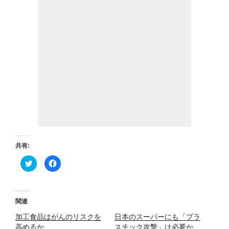
共有:
ク
F
リ
a
ッ
c
ク
e
し
b
て
o
T
o
関連
w
k
i
で
加工食品はがんのリスクを
t
共
日本のスーパーにも「プラ
t
有
高めるか
スチック攻撃」は必要か