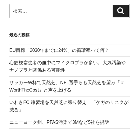
ン
検
検
索
索:
最近の投稿
EU目標「2030年までに24%」の循環率って何？
心筋梗塞患者の血中にマイクロプラが多い。大気汚染や
ナノプラと関係ある可能性
サッカーW杯で天然芝、NFL選手らも天然芝を望み「＃
WorthTheCost」と声を上げる
いわきFC 練習場を天然芝に張り替え 「ケガのリスクが
減る」
ニューヨーク州、PFAS汚染で3Mなど5社を提訴