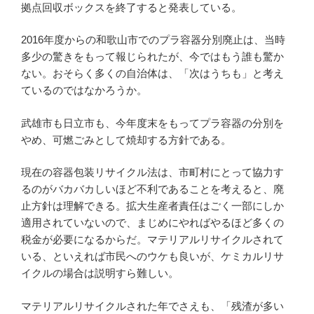
拠点回収ボックスを終了すると発表している。
2016年度からの和歌山市でのプラ容器分別廃止は、当時
多少の驚きをもって報じられたが、今ではもう誰も驚か
ない。おそらく多くの自治体は、「次はうちも」と考え
ているのではなかろうか。
武雄市も日立市も、今年度末をもってプラ容器の分別を
やめ、可燃ごみとして焼却する方針である。
現在の容器包装リサイクル法は、市町村にとって協力す
るのがバカバカしいほど不利であることを考えると、廃
止方針は理解できる。拡大生産者責任はごく一部にしか
適用されていないので、まじめにやればやるほど多くの
税金が必要になるからだ。マテリアルリサイクルされて
いる、といえれば市民へのウケも良いが、ケミカルリサ
イクルの場合は説明すら難しい。
マテリアルリサイクルされた年でさえも、「残渣が多い