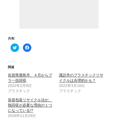
共有:
ク
F
リ
a
ッ
c
ク
e
し
b
て
o
T
o
関連
w
k
i
で
佐賀県鹿島市、４月からプ
t
共
諏訪市のプラスチックリサ
t
有
ラ一括回収
イクルは合理的かも？
e
す
r
る
2022年2月9日
2022年3月18日
で
に
プラスチック
共
は
プラスチック
有
ク
(
リ
容器包装リサイクル法が、
新
ッ
し
ク
熱回収が必要な理由の１つ
い
し
ウ
て
になっている!?
ィ
く
2018年11月19日
ン
だ