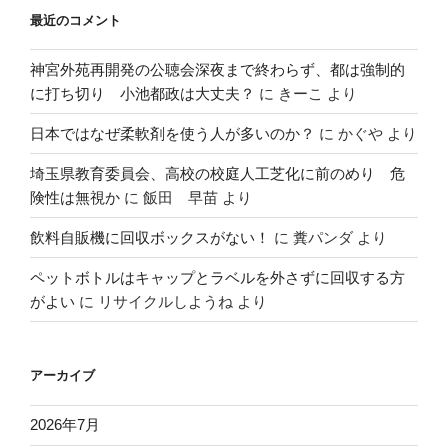
最近のコメント
神宮外苑再開発の公聴会深夜まで終わらず、都は強制的
に打ち切り 小池都政は大丈夫？
に
きーこ
より
日本ではなぜ柔軟剤を使う人が多いのか？
に
かぐや
より
埼玉県教育委員会、高校の校庭人工芝化に前のめり 危
険性は無視か
に
飯田 早苗
より
飲料自販機に回収ボックスがない！
に
糞パンダ
より
ペットボトルはキャップとラベルを外さずに回収する方
がよい
に
リサイクルしようね
より
アーカイブ
2026年7月