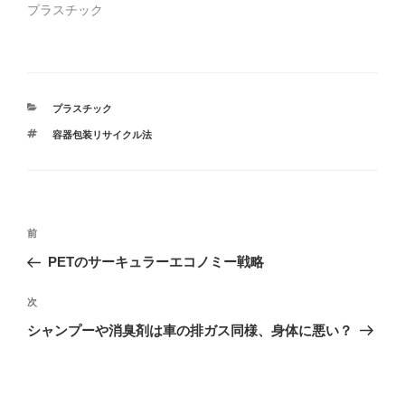
ド
さ
プラスチック
ウ
い
で
(
開
新
き
し
ま
い
す
ウ
)
ィ
ン
ド
カ
プラスチック
ウ
で
テ
開
タ
容器包装リサイクル法
ゴ
き
グ
ま
リ
す
ー
)
投
前
前
稿
の
PETのサーキュラーエコノミー戦略
ナ
投
ビ
稿
次
次
ゲ
の
シャンプーや消臭剤は車の排ガス同様、身体に悪い？
投
ー
稿
シ
ョ