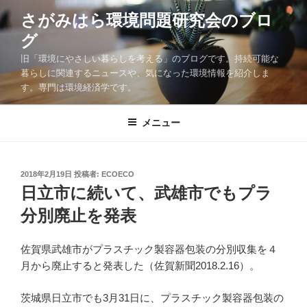
コ
さがみはら環境問題研究会のブロ
ン
グ
テ
ン
旧「環境にやさしい暮らしを考える」のブログです。持続可能な
ツ
暮らしに関連するニュースや、気になった環境情報を紹介しま
す。専門は環境経済学です。
へ
ス
キ
メニュー
ッ
プ
投
2018年2月19日
投稿者:
ECOECO
稿
日立市に続いて、武雄市でもプラ
日:
分別廃止を発表
佐賀県武雄市がプラスチック製容器包装の分別収集を４
月から廃止すると発表した（佐賀新聞2018.2.16）。
茨城県日立市でも3月31日に、プラスチック製容器包装の