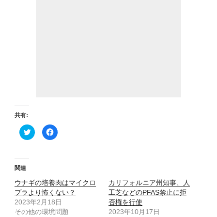
共有:
ク
F
リ
a
ッ
c
ク
e
し
b
て
o
T
o
関連
w
k
i
で
ウナギの培養肉はマイクロ
t
共
カリフォルニア州知事、人
t
有
プラより怖くない？
工芝などのPFAS禁止に拒
e
す
r
る
2023年2月18日
否権を行使
で
に
その他の環境問題
共
は
2023年10月17日