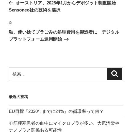
の
オーストリア、2025年1月からデポジット制度開始
ナ
投
Sensoneo社の技術を選択
ビ
稿
ゲ
次
次
の
ー
独、使い捨てプラごみの処理費用を製造者に デジタル
投
シ
プラットフォーム運用開始
稿
ョ
ン
検
検
索
索:
最近の投稿
EU目標「2030年までに24%」の循環率って何？
心筋梗塞患者の血中にマイクロプラが多い。大気汚染や
ナノプラと関係ある可能性