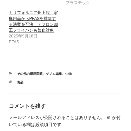
有
ク
プラスチック
(
リ
新
ッ
し
ク
カリフォルニア州上院、家
い
し
ウ
て
庭用品からPFASを排除す
ィ
く
る法案を可決 テフロン加
ン
だ
ド
さ
工フライパンも禁止対象
ウ
い
で
(
2025年9月18日
開
新
PFAS
き
し
ま
い
す
ウ
)
ィ
ン
ド
ウ
で
開
カ
き
その他の環境問題
、
ゲノム編集
、
生物
ま
テ
す
タ
食品
ゴ
)
グ
リ
ー
コメントを残す
メールアドレスが公開されることはありません。
※
が付
いている欄は必須項目です