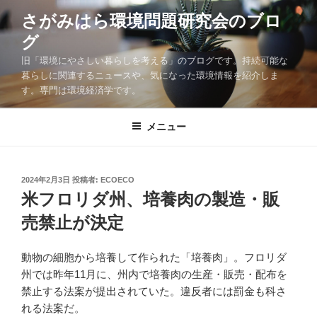
コ
さがみはら環境問題研究会のブロ
ン
グ
テ
ン
旧「環境にやさしい暮らしを考える」のブログです。持続可能な
ツ
暮らしに関連するニュースや、気になった環境情報を紹介しま
す。専門は環境経済学です。
へ
ス
キ
メニュー
ッ
プ
投
2024年2月3日
投稿者:
ECOECO
稿
米フロリダ州、培養肉の製造・販
日:
売禁止が決定
動物の細胞から培養して作られた「培養肉」。フロリダ
州では昨年11月に、州内で培養肉の生産・販売・配布を
禁止する法案が提出されていた。違反者には罰金も科さ
れる法案だ。