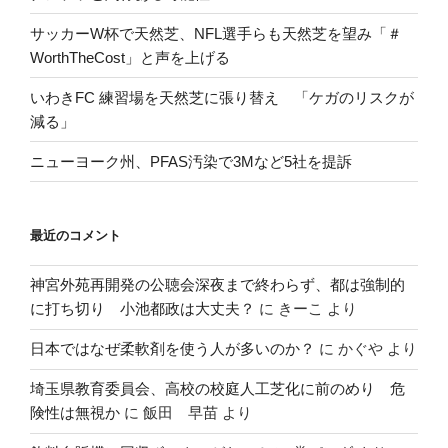
サッカーW杯で天然芝、NFL選手らも天然芝を望み「＃
WorthTheCost」と声を上げる
いわきFC 練習場を天然芝に張り替え 「ケガのリスクが
減る」
ニューヨーク州、PFAS汚染で3Mなど5社を提訴
最近のコメント
神宮外苑再開発の公聴会深夜まで終わらず、都は強制的
に打ち切り 小池都政は大丈夫？
に
きーこ
より
日本ではなぜ柔軟剤を使う人が多いのか？
に
かぐや
より
埼玉県教育委員会、高校の校庭人工芝化に前のめり 危
険性は無視か
に
飯田 早苗
より