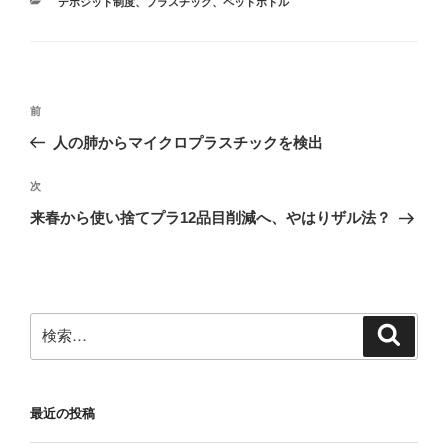
カ
デポジット制度
、
プラスチック
、
ペットボトル
ウ
で
テ
開
ゴ
き
ま
リ
す
ー
)
投
前
前
稿
の
人の肺からマイクロプラスチックを検出
ナ
投
ビ
稿
次
次
ゲ
の
来春から使い捨てプラ12品目削減へ、やはりザル法？
投
ー
稿
シ
ョ
ン
検
検
索
索:
最近の投稿