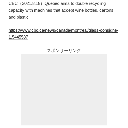
CBC（2021.8.18）Quebec aims to double recycling
capacity with machines that accept wine bottles, cartons
and plastic
https://www.cbc.ca/news/canada/montreal/glass-consigne-
1.5445587
スポンサーリンク