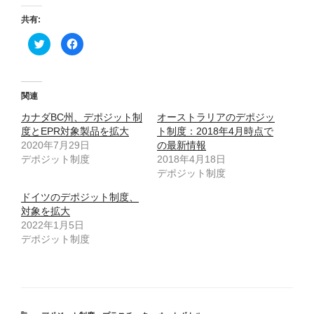
共有:
ク
F
リ
a
ッ
c
ク
e
し
b
て
o
T
o
関連
w
k
i
で
カナダBC州、デポジット制
t
共
オーストラリアのデポジッ
t
有
度とEPR対象製品を拡大
ト制度：2018年4月時点で
e
す
r
る
2020年7月29日
の最新情報
で
に
デポジット制度
共
は
2018年4月18日
有
ク
デポジット制度
(
リ
新
ッ
し
ク
ドイツのデポジット制度、
い
し
ウ
て
対象を拡大
ィ
く
2022年1月5日
ン
だ
ド
さ
デポジット制度
ウ
い
で
(
開
新
き
し
ま
い
す
ウ
)
ィ
ン
ド