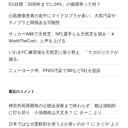
EU目標「2030年までに24%」の循環率って何？
心筋梗塞患者の血中にマイクロプラが多い。大気汚染や
ナノプラと関係ある可能性
サッカーW杯で天然芝、NFL選手らも天然芝を望み「＃
WorthTheCost」と声を上げる
いわきFC 練習場を天然芝に張り替え 「ケガのリスクが
減る」
ニューヨーク州、PFAS汚染で3Mなど5社を提訴
最近のコメント
神宮外苑再開発の公聴会深夜まで終わらず、都は強制的
に打ち切り 小池都政は大丈夫？
に
きーこ
より
日本ではなぜ柔軟剤を使う人が多いのか？
に
かぐや
より