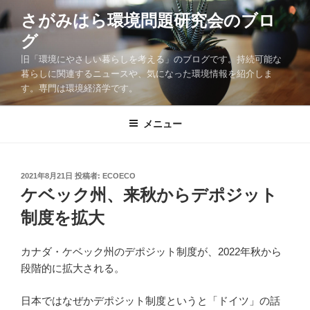
コ
さがみはら環境問題研究会のブロ
ン
グ
テ
ン
旧「環境にやさしい暮らしを考える」のブログです。持続可能な
ツ
暮らしに関連するニュースや、気になった環境情報を紹介しま
す。専門は環境経済学です。
へ
ス
キ
メニュー
ッ
プ
投
2021年8月21日
投稿者:
ECOECO
稿
ケベック州、来秋からデポジット
日:
制度を拡大
カナダ・ケベック州のデポジット制度が、2022年秋から
段階的に拡大される。
日本ではなぜかデポジット制度というと「ドイツ」の話