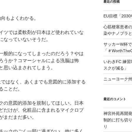
最近の投稿
EU目標「203
動向もよくわかる。
心筋梗塞患者
イツでは柔軟剤が日本ほど使われていな
染やナノプラ
になっていないそうだ。
サッカーW杯で
「＃WorthTh
一般的になってしまったのだろう？やは
ろうか？コマーシャルによる洗脳は怖
いわきFC 練
と思い込まされてしまう。
スクが減る」
ニューヨーク州
止ではなく、あくまでも意図的に添加する
ることだ。
最近のコメント
クの意図的添加を規制してほしい。日本
どだけが、化粧品に含まれるマイクロプ
神宮外苑再開
がまだまだ多い。
制的に打ち切
り
チックのごく一部に過ぎない。他に多く