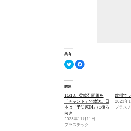
共有:
ク
F
リ
a
ッ
c
ク
e
し
b
て
o
T
o
関連
w
k
i
で
t
共
11/13、柔軟剤問題を
欧州で
t
有
「チャント」で放送。日
2023年
e
す
r
る
本は「予防原則」に後ろ
プラス
で
に
共
は
向き
有
ク
2023年11月11日
(
リ
新
ッ
プラスチック
し
ク
い
し