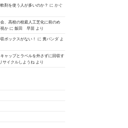
柔軟剤を使う人が多いのか？
に
かぐ
員会、高校の校庭人工芝化に前のめ
無視か
に
飯田 早苗
より
回収ボックスがない！
に
糞パンダ
よ
はキャップとラベルを外さずに回収す
リサイクルしようね
より