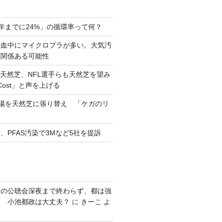
0年までに24%」の循環率って何？
の血中にマイクロプラが多い。大気汚
と関係ある可能性
天然芝、NFL選手らも天然芝を望み
eCost」と声を上げる
習場を天然芝に張り替え 「ケガのリ
、PFAS汚染で3Mなど5社を提訴
発の公聴会深夜まで終わらず、都は強
り 小池都政は大丈夫？
に
きーこ
よ