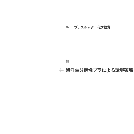
ウ
て
ィ
く
ン
だ
ド
さ
ウ
い
で
(
開
新
き
カ
し
プラスチック
、
化学物質
ま
い
テ
す
ウ
ゴ
)
ィ
リ
ン
ド
ー
ウ
で
開
投
き
前
前
ま
す
稿
の
海洋生分解性プラによる環境破壊
)
投
ナ
稿
ビ
ゲ
ー
シ