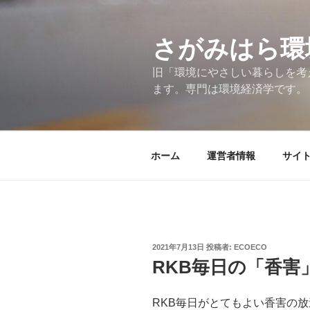
コ
ン
テ
さがみはら環
ン
旧「環境にやさしい暮らしを考
ツ
ます。専門は環境経済学です。
へ
ス
キ
ッ
ホーム
運営者情報
サイ
プ
投
2021年7月13日
投稿者:
ECOECO
稿
RKB毎日の「香害
日:
RKB毎日がとてもよい香害の