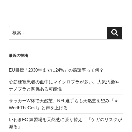
稿
ョ
ン
検
検
索
索:
最近の投稿
EU目標「2030年までに24%」の循環率って何？
心筋梗塞患者の血中にマイクロプラが多い。大気汚染や
ナノプラと関係ある可能性
サッカーW杯で天然芝、NFL選手らも天然芝を望み「＃
WorthTheCost」と声を上げる
いわきFC 練習場を天然芝に張り替え 「ケガのリスクが
減る」