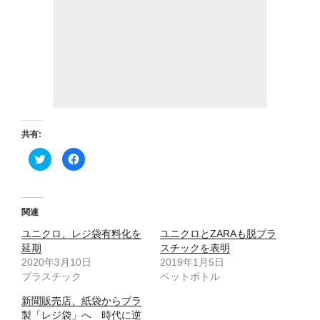
共有:
ク
F
リ
a
ッ
c
ク
e
し
b
て
o
T
o
関連
w
k
i
で
ユニクロ、レジ袋有料化を
t
共
ユニクロとZARAも脱プラ
t
有
延期
スチックを表明
e
す
r
る
2020年3月10日
2019年1月5日
で
に
プラスチック
共
は
ペットボトル
有
ク
(
リ
新聞販売店、紙袋からプラ
新
ッ
し
ク
製「レジ袋」へ 時代に逆
い
し