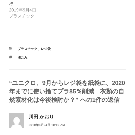
ウ
て
行
ィ
く
2019年9月4日
ン
だ
ド
さ
プラスチック
ウ
い
で
(
開
新
き
し
ま
い
す
ウ
)
ィ
ン
ド
カ
プラスチック
、
レジ袋
ウ
で
テ
開
タ
海ごみ
ゴ
き
グ
ま
リ
す
ー
)
“ユニクロ、9月からレジ袋を紙袋に、2020
年までに使い捨てプラ85％削減 衣類の自
然素材化は今後検討か？” への1件の返信
川田 かおり
2019年8月24日 10:10 AM