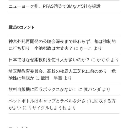
ニューヨーク州、PFAS汚染で3Mなど5社を提訴
最近のコメント
神宮外苑再開発の公聴会深夜まで終わらず、都は強制的
に打ち切り 小池都政は大丈夫？
に
きーこ
より
日本ではなぜ柔軟剤を使う人が多いのか？
に
かぐや
より
埼玉県教育委員会、高校の校庭人工芝化に前のめり 危
険性は無視か
に
飯田 早苗
より
飲料自販機に回収ボックスがない！
に
糞パンダ
より
ペットボトルはキャップとラベルを外さずに回収する方
がよい
に
リサイクルしようね
より