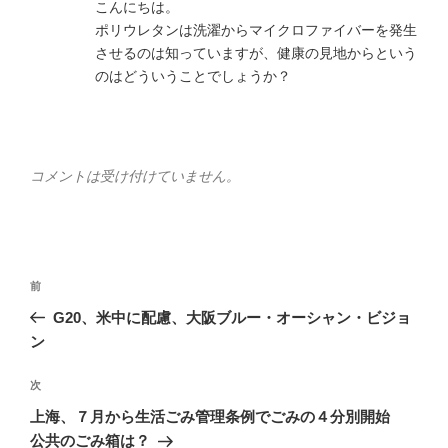
こんにちは。
ポリウレタンは洗濯からマイクロファイバーを発生
させるのは知っていますが、健康の見地からという
のはどういうことでしょうか？
コメントは受け付けていません。
投
前
前
稿
の
G20、米中に配慮、大阪ブルー・オーシャン・ビジョ
ナ
投
ン
ビ
稿
ゲ
次
次
の
ー
上海、７月から生活ごみ管理条例でごみの４分別開始
投
シ
公共のごみ箱は？