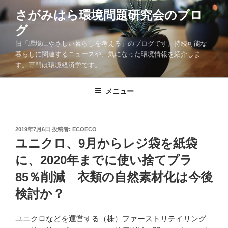
コ
さがみはら環境問題研究会のブロ
ン
グ
テ
ン
旧「環境にやさしい暮らしを考える」のブログです。持続可能な
ツ
暮らしに関連するニュースや、気になった環境情報を紹介しま
す。専門は環境経済学です。
へ
ス
キ
メニュー
ッ
プ
投
2019年7月6日
投稿者:
ECOECO
稿
ユニクロ、9月からレジ袋を紙袋
日:
に、2020年までに使い捨てプラ
85％削減 衣類の自然素材化は今後
検討か？
ユニクロなどを運営する（株）ファーストリテイリング