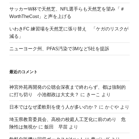
サッカーW杯で天然芝、NFL選手らも天然芝を望み「＃
WorthTheCost」と声を上げる
いわきFC 練習場を天然芝に張り替え 「ケガのリスクが
減る」
ニューヨーク州、PFAS汚染で3Mなど5社を提訴
最近のコメント
神宮外苑再開発の公聴会深夜まで終わらず、都は強制的
に打ち切り 小池都政は大丈夫？
に
きーこ
より
日本ではなぜ柔軟剤を使う人が多いのか？
に
かぐや
より
埼玉県教育委員会、高校の校庭人工芝化に前のめり 危
険性は無視か
に
飯田 早苗
より