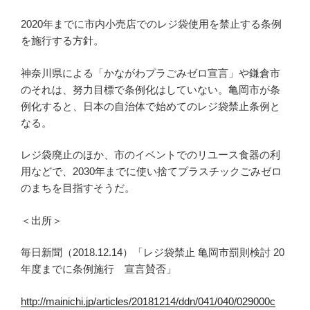
2020年までに市内小売店でのレジ袋使用を禁止する条例
を施行する方針。
神奈川県による「かながわプラごみゼロ宣言」や鎌倉市
のそれは、努力目標で条例化はしていない。亀岡市が条
例化すると、日本の自治体で始めてのレジ袋禁止条例と
なる。
レジ袋廃止のほか、市のイベントでのリユース食器の利
用などで、2030年までに使い捨てプラスチックごみゼロ
のまちを目指すそうだ。
＜出所＞
毎日新聞（2018.12.14）「レジ袋禁止 亀岡市罰則検討 20
年度までに条例施行 宣言賛否」
http://mainichi.jp/articles/20181214/ddn/041/040/029000c