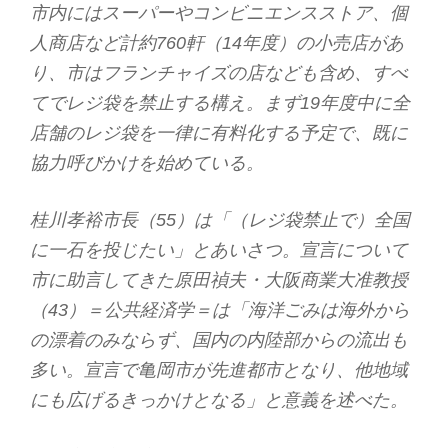
市内にはスーパーやコンビニエンスストア、個
人商店など計約760軒（14年度）の小売店があ
り、市はフランチャイズの店なども含め、すべ
てでレジ袋を禁止する構え。まず19年度中に全
店舗のレジ袋を一律に有料化する予定で、既に
協力呼びかけを始めている。
桂川孝裕市長（55）は「（レジ袋禁止で）全国
に一石を投じたい」とあいさつ。宣言について
市に助言してきた原田禎夫・大阪商業大准教授
（43）＝公共経済学＝は「海洋ごみは海外から
の漂着のみならず、国内の内陸部からの流出も
多い。宣言で亀岡市が先進都市となり、他地域
にも広げるきっかけとなる」と意義を述べた。