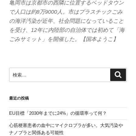
亀岡市は京都市の西隣に位置するベッドタウン
で人口は約8万9000人。市はプラスチックごみ
の海洋汚染が近年、社会問題になっていること
を受け、12年に内陸部の自治体では初めて「海
ごみサミット」を開催した。【国本ようこ】
検
検
索
索:
最近の投稿
EU目標「2030年までに24%」の循環率って何？
心筋梗塞患者の血中にマイクロプラが多い。大気汚染や
ナノプラと関係ある可能性