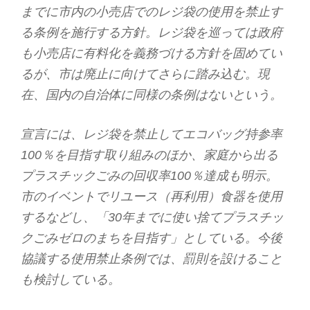
までに市内の小売店でのレジ袋の使用を禁止す
る条例を施行する方針。レジ袋を巡っては政府
も小売店に有料化を義務づける方針を固めてい
るが、市は廃止に向けてさらに踏み込む。現
在、国内の自治体に同様の条例はないという。
宣言には、レジ袋を禁止してエコバッグ持参率
100％を目指す取り組みのほか、家庭から出る
プラスチックごみの回収率100％達成も明示。
市のイベントでリユース（再利用）食器を使用
するなどし、「30年までに使い捨てプラスチッ
クごみゼロのまちを目指す」としている。今後
協議する使用禁止条例では、罰則を設けること
も検討している。