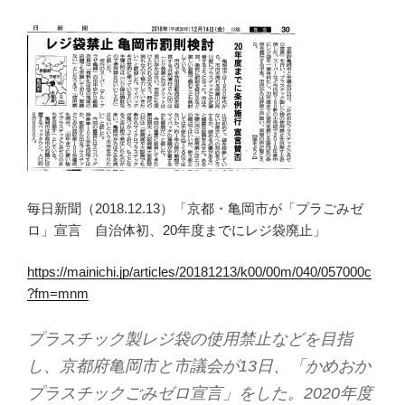
毎日新聞（2018.12.13）「京都・亀岡市が「プラごみゼ
ロ」宣言 自治体初、20年度までにレジ袋廃止」
https://mainichi.jp/articles/20181213/k00/00m/040/057000c
?fm=mnm
プラスチック製レジ袋の使用禁止などを目指
し、京都府亀岡市と市議会が13日、「かめおか
プラスチックごみゼロ宣言」をした。2020年度