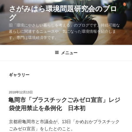
コ
さがみはら環境問題研究会のブロ
ン
グ
テ
ン
旧「環境にやさしい暮らしを考える」のブログです。持続可能な
ツ
暮らしに関連するニュースや、気になった環境情報を紹介しま
す。専門は環境経済学です。
へ
ス
キ
メニュー
ッ
プ
ギャラリー
投
2018年12月13日
稿
亀岡市「プラスチックごみゼロ宣言」レジ
日:
袋使用禁止を条例化 日本初
京都府亀岡市と市議会が、13日「かめおかプラスチック
ごみゼロ宣言」をしたとのこと。