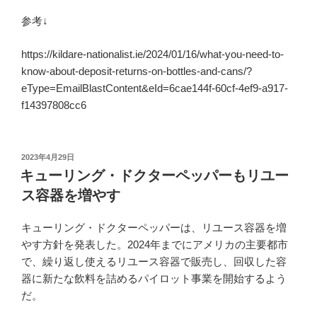
参考↓
https://kildare-nationalist.ie/2024/01/16/what-you-need-to-
know-about-deposit-returns-on-bottles-and-cans/?
eType=EmailBlastContent&eId=6cae144f-60cf-4ef9-a917-
f14397808cc6
投
2023年4月29日
稿
キューリング・ドクターペッパーもリユー
日:
ス容器を増やす
キューリング・ドクターペッパーは、リユース容器を増
やす方針を発表した。2024年までにアメリカの主要都市
で、繰り返し使えるリユース容器で販売し、回収した容
器に新たな飲料を詰めるパイロット事業を開始するよう
だ。