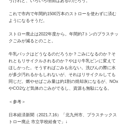
うけれど、いろいろ理由はあるのだろう。
これで市内で年間約1500万本のストローを使わずに済む
ようになるそうだ。
ストロー廃止は2022年度から。年間約7トンのプラスチッ
クごみが減るとのこと。
牛乳パックはどうなるのだろうか？ごみになるのか？そ
れともリサイクルされるのか？やはり牛乳ビンに変えて
ほしかった。そうすればごみも出ない。洗びんの際に水
が多少汚れるかもしれないが、それはリサイクルしても
同じだ。燃やせばごみ量は約1割の焼却灰になるが、NOx
やCO2など気体のごみがでるし、資源も無駄になる。
＜参考＞
日本経済新聞（2021.7.16）「北九州市、プラスチックス
トロー廃止 市立学校給食で」↓