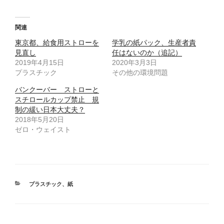
ッ
c
ク
e
し
b
て
o
T
o
関連
w
k
i
で
東京都、給食用ストローを
t
共
学乳の紙パック、生産者責
t
有
見直し
任はないのか（追記）
e
す
r
る
2019年4月15日
2020年3月3日
で
に
プラスチック
共
は
その他の環境問題
有
ク
(
リ
バンクーバー ストローと
新
ッ
し
ク
スチロールカップ禁止 規
い
し
ウ
て
制の緩い日本大丈夫？
ィ
く
2018年5月20日
ン
だ
ド
さ
ゼロ・ウェイスト
ウ
い
で
(
開
新
き
し
ま
い
す
ウ
)
ィ
ン
ド
カ
プラスチック
、
紙
ウ
で
テ
開
ゴ
き
ま
リ
す
ー
)