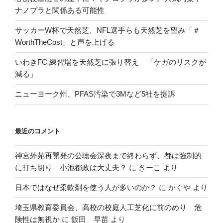
ナノプラと関係ある可能性
サッカーW杯で天然芝、NFL選手らも天然芝を望み「＃
WorthTheCost」と声を上げる
いわきFC 練習場を天然芝に張り替え 「ケガのリスクが
減る」
ニューヨーク州、PFAS汚染で3Mなど5社を提訴
最近のコメント
神宮外苑再開発の公聴会深夜まで終わらず、都は強制的
に打ち切り 小池都政は大丈夫？
に
きーこ
より
日本ではなぜ柔軟剤を使う人が多いのか？
に
かぐや
より
埼玉県教育委員会、高校の校庭人工芝化に前のめり 危
険性は無視か
に
飯田 早苗
より