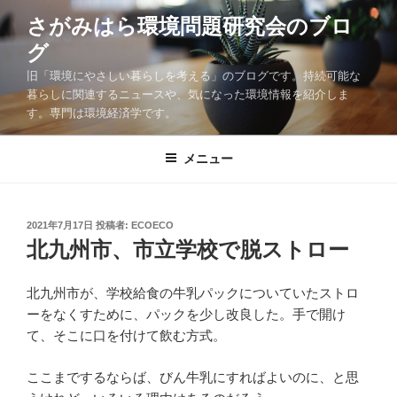
コ
さがみはら環境問題研究会のブロ
ン
グ
テ
ン
旧「環境にやさしい暮らしを考える」のブログです。持続可能な
ツ
暮らしに関連するニュースや、気になった環境情報を紹介しま
す。専門は環境経済学です。
へ
ス
キ
メニュー
ッ
プ
投
2021年7月17日
投稿者:
ECOECO
稿
北九州市、市立学校で脱ストロー
日:
北九州市が、学校給食の牛乳パックについていたストロ
ーをなくすために、パックを少し改良した。手で開け
て、そこに口を付けて飲む方式。
ここまでするならば、びん牛乳にすればよいのに、と思