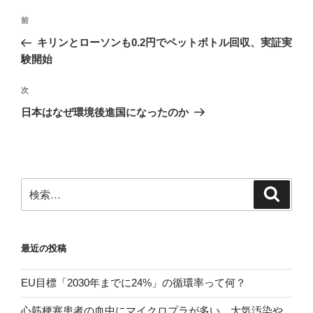
投
前
前
稿
の
キリンとローソンも0.2円でペットボトル回収、実証実
ナ
投
験開始
ビ
稿
ゲ
次
次
の
ー
日本はなぜ環境後進国になったのか
投
シ
稿
ョ
ン
検
検
索
索:
最近の投稿
EU目標「2030年までに24%」の循環率って何？
心筋梗塞患者の血中にマイクロプラが多い。大気汚染や