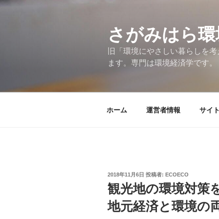
コ
ン
テ
さがみはら環
ン
旧「環境にやさしい暮らしを考
ツ
ます。専門は環境経済学です。
へ
ス
キ
ッ
ホーム
運営者情報
サイ
プ
投
2018年11月6日
投稿者:
ECOECO
稿
観光地の環境対策
日:
地元経済と環境の