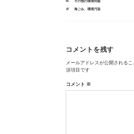
カ
その他の環境問題
す
ウ
)
テ
ィ
タ
海ごみ
、
ン
環境汚染
ゴ
ド
グ
リ
ウ
ー
で
開
き
ま
す
)
コメントを残す
メールアドレスが公開されるこ
須項目です
コメント
※