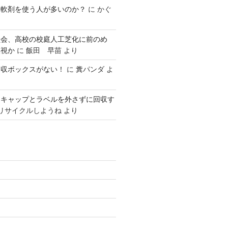
柔軟剤を使う人が多いのか？
に
かぐ
員会、高校の校庭人工芝化に前のめ
無視か
に
飯田 早苗
より
回収ボックスがない！
に
糞パンダ
よ
はキャップとラベルを外さずに回収す
リサイクルしようね
より