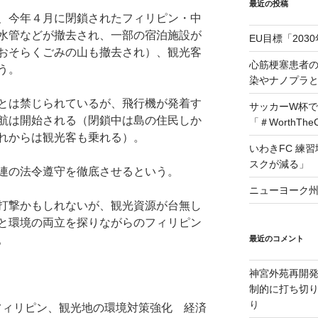
最近の投稿
、今年４月に閉鎖されたフィリピン・中
水管などが撤去され、一部の宿泊施設が
EU目標「203
おそらくごみの山も撤去され）、観光客
心筋梗塞患者
う。
染やナノプラ
とは禁じられているが、飛行機が発着す
サッカーW杯で
航は開始される（閉鎖中は島の住民しか
「＃WorthTh
れからは観光客も乗れる）。
いわきFC 練
スクが減る」
連の法令遵守を徹底させるという。
ニューヨーク州
打撃かもしれないが、観光資源が台無し
と環境の両立を探りながらのフィリピン
。
最近のコメント
神宮外苑再開
制的に打ち切
り
）「フィリピン、観光地の環境対策強化 経済