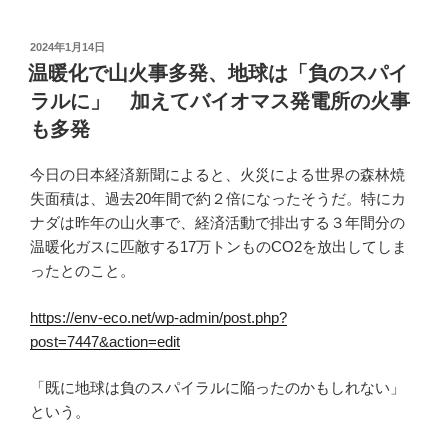
投
2024年1月14日
稿
温暖化で山火事多発、地球は「負のスパイ
日:
ラルに」 加えてバイオマス発電所の火事
も多発
今日の日本経済新聞によると、火災による世界の森林焼
失面積は、過去20年間で約２倍になったそうだ。特にカ
ナダは昨年の山火事で、経済活動で排出する３年間分の
温暖化ガスに匹敵する17万トンものCO2を放出してしま
ったとのこと。
https://env-eco.net/wp-admin/post.php?
post=7447&action=edit
「既に地球は負のスパイラルに陥ったのかもしれない」
という。