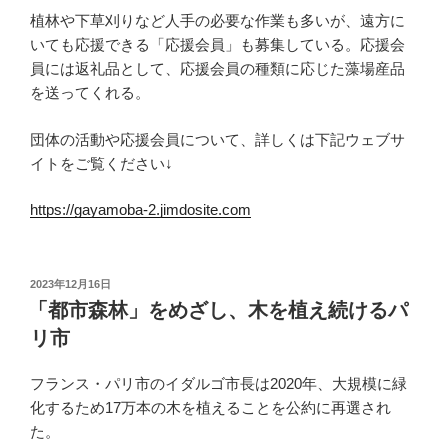
植林や下草刈りなど人手の必要な作業も多いが、遠方に
いても応援できる「応援会員」も募集している。応援会
員には返礼品として、応援会員の種類に応じた藻場産品
を送ってくれる。
団体の活動や応援会員について、詳しくは下記ウェブサ
イトをご覧ください↓
https://gayamoba-2.jimdosite.com
投
2023年12月16日
稿
「都市森林」をめざし、木を植え続けるパ
日:
リ市
フランス・パリ市のイダルゴ市長は2020年、大規模に緑
化するため17万本の木を植えることを公約に再選され
た。