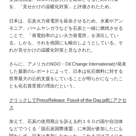
を、「見せかけの温暖化対策」と評価されたため。
日本は、石炭火力発電所を延命させるため、水素やアン
モニア、パームヤシガラなどを石炭と一緒に燃焼させる
ことで、「発電効率のよい火力発電所」を演出してい
る。しかも、それを他国にも輸出しようとしている。そ
れが見せかけの温暖化対策と見なされた。
さらに、アメリカのNGO・Oil Change Internationalが発表
した最新のレポートによって、日本は化石燃料に対する
世界最大の公的支援をしていることが明らかになったこ
とも化石賞受賞の理由だという。
クリックしてPressRelease_Fossil-of-the-Day.pdfにアクセ
ス
加えて、石炭の使用廃止を訴える約１６０の国や自治体
などでつくる「脱石炭国際連盟」に米国が参加したにも
関わらず、日本は参加しなかった。これまではアメリカ