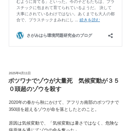
投
2025年4月11日
稿
ボツワナでゾウが大量死 気候変動が３５
日:
０頭超のゾウを殺す
2020年の春から秋にかけて、アフリカ南部のボツワナで
350頭を超えるゾウが命を落としたとのこと。
原因は気候変動で、「気候変動は暑さではなく、危険な
病原体を通じてゾウの命を奪った」。