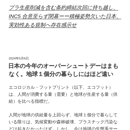
プラ生産削減を含む条約締結次回に持ち越し、
INC5 合意至らず閉幕ーー積極姿勢欠いた日本、
実効性ある規制へ存在感示せ
投
2024年5月6日
稿
日本の今年のオーバーシュートデーはまも
日:
なく。地球１個分の暮らしにはほど遠い
エコロジカル・フットプリント（以下、エコフット）
は、人間が消費する量（需要）と地球が生産する量（供
給）を比べる指標だ。
人間が地球の供給量を上回らず、地球１個分で暮らして
いる限りは、気候変動や森林破壊、プラスチック汚染な
どは起きなかったはず。しかし、今は地球の生態系サー