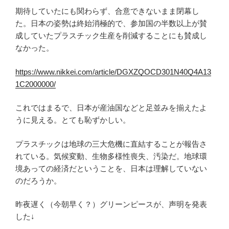
期待していたにも関わらず、合意できないまま閉幕し
た。日本の姿勢は終始消極的で、参加国の半数以上が賛
成していたプラスチック生産を削減することにも賛成し
なかった。
https://www.nikkei.com/article/DGXZQOCD301N40Q4A13
1C2000000/
これではまるで、日本が産油国などと足並みを揃えたよ
うに見える。とても恥ずかしい。
プラスチックは地球の三大危機に直結することが報告さ
れている。気候変動、生物多様性喪失、汚染だ。地球環
境あっての経済だということを、日本は理解していない
のだろうか。
昨夜遅く（今朝早く？）グリーンピースが、声明を発表
した↓