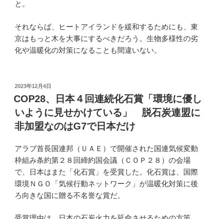
と。
それならば、ヒートアイランドを緩和するためにも、東
京はもっと木を大事にするべきだろう。生物多様性の劣
化や温暖化の対策になることも間違いない。
投
2023年12月4日
稿
COP28、日本４回連続化石賞「環境に優し
日:
いように見せかけている」 脱石炭連盟に
非加盟なのはG7で日本だけ
アラブ首長国連邦（ＵＡＥ）で開催された国連気候変動
枠組み条約第２８回締約国会議（ＣＯＰ２８）の会場
で、日本はまた「化石賞」を受賞した。化石賞は、国際
環境ＮＧＯ「気候行動ネットワーク」が温暖化対策に後
ろ向きな国に贈る不名誉な賞だ。
受賞理由は、日本の石炭火力を延命させるための方策