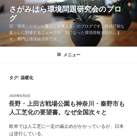
コ
さがみはら環境問題研究会のブロ
ン
グ
テ
ン
旧「環境にやさしい暮らしを考える」のブログです。持続可能な
ツ
暮らしに関連するニュースや、気になった環境情報を紹介しま
す。専門は環境経済学です。
へ
ス
キ
メニュー
ッ
プ
タグ:
温暖化
投
2025年6月6日
稿
長野・上田古戦場公園も神奈川・秦野市も
日:
人工芝化の要望書。なぜ全国次々と
欧米では人工芝に一定の歯止めがかかっているが、日本
は逆行している。