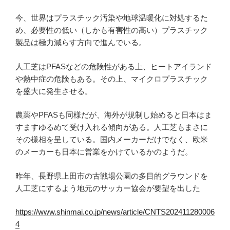
今、世界はプラスチック汚染や地球温暖化に対処するた
め、必要性の低い（しかも有害性の高い）プラスチック
製品は極力減らす方向で進んでいる。
人工芝はPFASなどの危険性がある上、ヒートアイランド
や熱中症の危険もある。その上、マイクロプラスチック
を盛大に発生させる。
農薬やPFASも同様だが、海外が規制し始めると日本はま
すますゆるめて受け入れる傾向がある。人工芝もまさに
その様相を呈している。国内メーカーだけでなく、欧米
のメーカーも日本に営業をかけているかのようだ。
昨年、長野県上田市の古戦場公園の多目的グラウンドを
人工芝にするよう地元のサッカー協会が要望を出した
https://www.shinmai.co.jp/news/article/CNTS202411280006
4