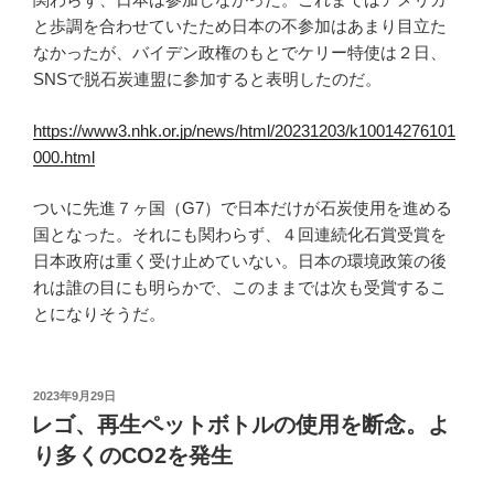
と歩調を合わせていたため日本の不参加はあまり目立た
なかったが、バイデン政権のもとでケリー特使は２日、
SNSで脱石炭連盟に参加すると表明したのだ。
https://www3.nhk.or.jp/news/html/20231203/k10014276101
000.html
ついに先進７ヶ国（G7）で日本だけが石炭使用を進める
国となった。それにも関わらず、４回連続化石賞受賞を
日本政府は重く受け止めていない。日本の環境政策の後
れは誰の目にも明らかで、このままでは次も受賞するこ
とになりそうだ。
投
2023年9月29日
稿
レゴ、再生ペットボトルの使用を断念。よ
日:
り多くのCO2を発生