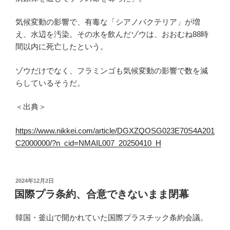
気候変動の影響で、有毒な「シアノバクテリア」が増
え、水辺を汚染。その水を飲んだゾウは、おおむね88時
間以内に死亡したという。
ゾウだけでなく、フラミンゴも気候変動の影響で数を減
らしているそうだ。
＜出典＞
https://www.nikkei.com/article/DGXZQOSG023E70S4A201
C2000000/?n_cid=NMAIL007_20250410_H
投
2024年12月2日
稿
国際プラ条約、合意できないまま閉幕
日:
韓国・釜山で開かれていた国際プラスチック条約会議。