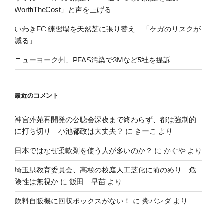
WorthTheCost」と声を上げる
いわきFC 練習場を天然芝に張り替え 「ケガのリスクが
減る」
ニューヨーク州、PFAS汚染で3Mなど5社を提訴
最近のコメント
神宮外苑再開発の公聴会深夜まで終わらず、都は強制的
に打ち切り 小池都政は大丈夫？
に
きーこ
より
日本ではなぜ柔軟剤を使う人が多いのか？
に
かぐや
より
埼玉県教育委員会、高校の校庭人工芝化に前のめり 危
険性は無視か
に
飯田 早苗
より
飲料自販機に回収ボックスがない！
に
糞パンダ
より