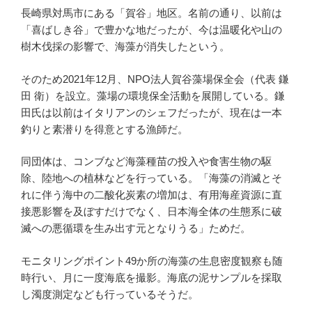
長崎県対馬市にある「賀谷」地区。名前の通り、以前は
「喜ばしき谷」で豊かな地だったが、今は温暖化や山の
樹木伐採の影響で、海藻が消失したという。
そのため2021年12月、NPO法人賀谷藻場保全会（代表 鎌
田 衛）を設立。藻場の環境保全活動を展開している。鎌
田氏は以前はイタリアンのシェフだったが、現在は一本
釣りと素潜りを得意とする漁師だ。
同団体は、コンブなど海藻種苗の投入や食害生物の駆
除、陸地への植林などを行っている。「海藻の消滅とそ
れに伴う海中の二酸化炭素の増加は、有用海産資源に直
接悪影響を及ぼすだけでなく、日本海全体の生態系に破
滅への悪循環を生み出す元となりうる」ためだ。
モニタリングポイント49か所の海藻の生息密度観察も随
時行い、月に一度海底を撮影。海底の泥サンプルを採取
し濁度測定なども行っているそうだ。