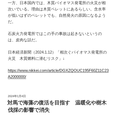
一方、日本国内では、木質バイオマス発電所の火災が相
次いでいる。理由は木質ペレットにあるらしい。含水率
が低いはずのペレットでも、自然発火の原因になるよう
だ。
石炭火力発電所ではこの手の事故は起きないというの
は、皮肉な話だ。
日本経済新聞（2024.1.12）「相次ぐバイオマス発電所の
火災 木質燃料に潜むリスク」↓
https://www.nikkei.com/article/DGXZQOUC195F60Z11C23
A2000000/
投
2024年1月4日
稿
対馬で海藻の復活を目指す 温暖化や樹木
日:
伐採の影響で消失