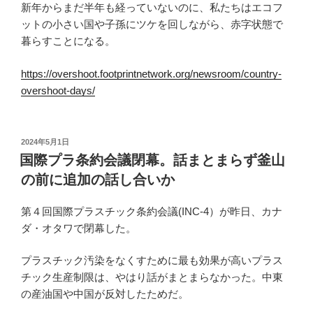
新年からまだ半年も経っていないのに、私たちはエコフ
ットの小さい国や子孫にツケを回しながら、赤字状態で
暮らすことになる。
https://overshoot.footprintnetwork.org/newsroom/country-
overshoot-days/
投
2024年5月1日
稿
国際プラ条約会議閉幕。話まとまらず釜山
日:
の前に追加の話し合いか
第４回国際プラスチック条約会議(INC-4）が昨日、カナ
ダ・オタワで閉幕した。
プラスチック汚染をなくすために最も効果が高いプラス
チック生産制限は、やはり話がまとまらなかった。中東
の産油国や中国が反対したためだ。