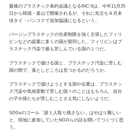
最後のプラスチック条約会議となるINC-5は、今年11月25
日から韓国・釜山で開催されるが、それに先立ち８月末
頃タイ・バンコクで追加協議になるという。
バージンプラスチックの生産制限を強く主張したフィリ
ピンなどの提案に多くの国が賛同した。フィリピンはプ
ラスチック汚染で最も苦しんでいる国の１つだ。
プラスチックで儲ける国と、プラスチック汚染に苦しむ
国の間で、落としどころは見つかるのだろうか。
プラスチックで儲けようとする国や企業は、プラスチッ
ク汚染や気候変動で苦しむ国々のことはもちろん、自分
の子や孫たちが苦しむことさえ気にしないようだ。
SDGsのゴール「誰１人取り残さない」はやはり難しい
と、現地に参加していたNGOらの話を聞いてつくづく思
う。