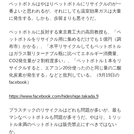
ペットボトルはやはりペットボトルにリサイクルのが一
番よいと思われるが、それにしても温室効果ガスは大量
に発生する。しかも、歩留まりも悪そうだ。
ペットボトルに反対する東京農工大の高田教授も、「ペ
ットボトルをリサイクル用に集めるだけでも１億円（調
布市）かかる」、「水平リサイクルしてもペットボトル
はガラス製リターナブル瓶に比べてエネルギー消費量、
CO2発生量が２割程度多い」、「ペットボトル１本をリ
サイクルすると、エアコン20分使ったのと同じ量の二酸
化炭素が発生する」などと批判している。（9月19日の
facebook）
https://www.facebook.com/hideshige.takada.9
プラスチックのリサイクルはどれも問題が多いが、最も
マシなペットボトルも問題が多そうだ。やはり、１リッ
トル未満のペットボトルは販売禁止にすべきではない
か。