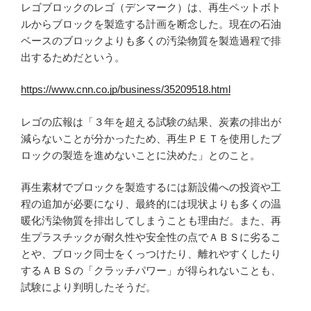
レゴブロックのレゴ（デンマーク）は、再生ペットボト
ルからブロックを製造する計画を断念した。現在の石油
ベースのブロックよりも多くの汚染物質を製造過程で排
出するためだという。
https://www.cnn.co.jp/business/35209518.html
レゴの広報は「３年を超える試験の結果、炭素の排出が
減らないことが分かったため、再生ＰＥＴを使用したブ
ロックの製造を進めないことに決めた」とのこと。
再生素材でブロックを製造するには新設備への投資や工
程の追加が必要になり、最終的には現状よりも多くの温
暖化汚染物質を排出してしまうことも理由だ。また、再
生プラスチックが耐久性や安全性の点でＡＢＳに劣るこ
とや、ブロック同士をくっつけたり、離れやすくしたり
するＡＢＳの「クラッチパワー」が得られないことも、
試験により判明したそうだ。