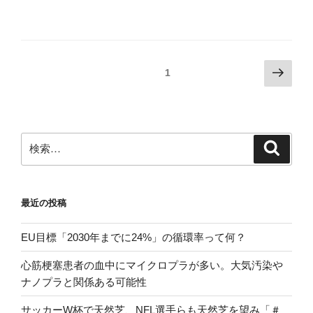
投
次
固定ページ
1
の
稿
ペ
の
ー
ペ
ジ
検
検
ー
索
索:
ジ
送
最近の投稿
り
EU目標「2030年までに24%」の循環率って何？
心筋梗塞患者の血中にマイクロプラが多い。大気汚染や
ナノプラと関係ある可能性
サッカーW杯で天然芝、NFL選手らも天然芝を望み「＃