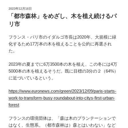
投
2023年12月16日
稿
「都市森林」をめざし、木を植え続けるパ
日:
リ市
フランス・パリ市のイダルゴ市長は2020年、大規模に緑
化するため17万本の木を植えることを公約に再選され
た。
2023年の夏までに6万3500本の木を植え、この冬には4万
5000本の木を植えるそうだ。既に目標の3分の２（64%）
に近づいているという。
https://www.euronews.com/green/2023/12/09/paris-starts-
work-to-transform-busy-roundabout-into-citys-first-urban-
forest
フランスの環境団体は、「森は木のプランテーションで
はなく、生態系。（都市森林は）森とはいわない」など