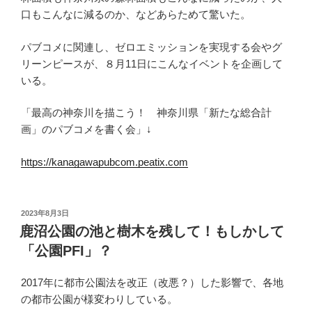
口もこんなに減るのか、などあらためて驚いた。
パブコメに関連し、ゼロエミッションを実現する会やグ
リーンピースが、８月11日にこんなイベントを企画して
いる。
「最高の神奈川を描こう！ 神奈川県「新たな総合計
画」のパブコメを書く会」↓
https://kanagawapubcom.peatix.com
投
2023年8月3日
稿
鹿沼公園の池と樹木を残して！もしかして
日:
「公園PFI」？
2017年に都市公園法を改正（改悪？）した影響で、各地
の都市公園が様変わりしている。