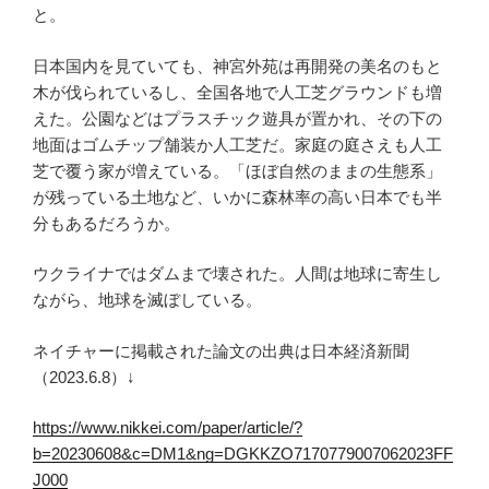
と。
日本国内を見ていても、神宮外苑は再開発の美名のもと
木が伐られているし、全国各地で人工芝グラウンドも増
えた。公園などはプラスチック遊具が置かれ、その下の
地面はゴムチップ舗装か人工芝だ。家庭の庭さえも人工
芝で覆う家が増えている。「ほぼ自然のままの生態系」
が残っている土地など、いかに森林率の高い日本でも半
分もあるだろうか。
ウクライナではダムまで壊された。人間は地球に寄生し
ながら、地球を滅ぼしている。
ネイチャーに掲載された論文の出典は日本経済新聞
（2023.6.8）↓
https://www.nikkei.com/paper/article/?
b=20230608&c=DM1&ng=DGKKZO7170779007062023FF
J000