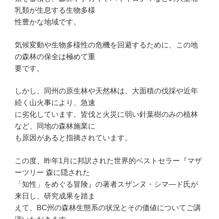
乳類が生息する生物多様
性豊かな地域です。
気候変動や生物多様性の危機を回避するために、この地
の森林の保全は極めて重
要です。
しかし、同州の原生林や天然林は、大面積の伐採や近年
続く山火事により、急速
に劣化しています。皆伐と火災に弱い針葉樹のみの植林
など、同地の森林施業に
も原因があると指摘されています。
この度、昨年1月に邦訳された世界的ベストセラー『マザ
ーツリー 森に隠された
「知性」をめぐる冒険』の著者スザンヌ・シマ―ド氏が
来日し、研究成果を踏ま
えて、BC州の森林生態系の状況とその価値についてご講