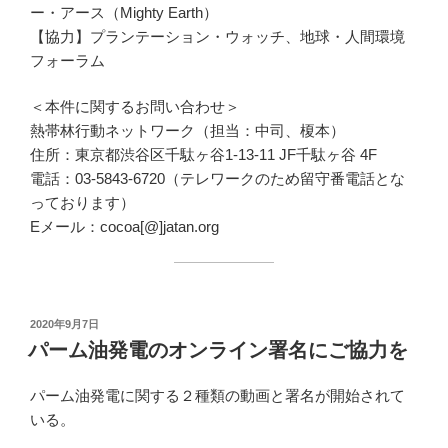
ー・アース（Mighty Earth）
【協力】プランテーション・ウォッチ、地球・人間環境
フォーラム
＜本件に関するお問い合わせ＞
熱帯林行動ネットワーク（担当：中司、榎本）
住所：東京都渋谷区千駄ヶ谷1-13-11 JF千駄ヶ谷 4F
電話：03-5843-6720（テレワークのため留守番電話とな
っております）
Eメール：cocoa[@]jatan.org
投
2020年9月7日
稿
パーム油発電のオンライン署名にご協力を
日:
パーム油発電に関する２種類の動画と署名が開始されて
いる。