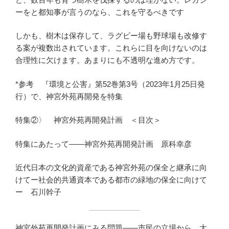
ーをと都知事が言うのなら、これを守るべきです
しかも、樹木は保存して、ラグビー場も野球場も改修す
る案が複数出されています。これらに目を向けないのは
合理性に欠けます。あまりにも不透明な進め方です。
*参考 『環境と公害』第52巻第3号（2023年1月25日発
行）で、神宮外苑再開発を特集
特集②〉 神宮外苑再開発計画 ＜目次＞
特集にあたって――神宮外苑再開発計画 原科幸彦
近代日本の文化的資産である神宮外苑の保全と継承に向
けてー社会的共通資本である都市の緑地の保全に向けて
ー 石川幹子
神宮外苑再開発計画にみる問題――市民の立場から 大