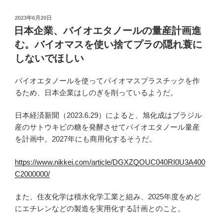
投
2023年6月20日
稿
日本企業、バイオエタノールの量産計画進
日:
む。バイオマスを使い捨てプラの隠れ蓑に
しないでほしい
バイオエタノールを使ってバイオマスプラスチックを作
るため、日本企業はしのぎを削っているようだ。
日本経済新聞（2023.6.29）によると、旭化成はブラジル
産のサトウキビの糖を発酵させてバイオエタノール量産
を計画中。2027年にも商用化するそうだ。
https://www.nikkei.com/article/DGXZQOUC040RI0U3A400
C2000000/
また、住友化学は積水化学工業と組み、2025年度をめど
にエチレンなどの製造を実用化する計画とのこと。