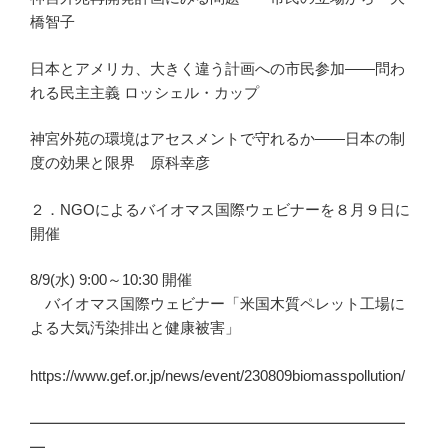
橋智子
日本とアメリカ、大きく違う計画への市民参加――問わ
れる民主主義 ロッシェル・カップ
神宮外苑の環境はアセスメントで守れるか――日本の制
度の効果と限界 原科幸彦
２．NGOによるバイオマス国際ウェビナーを８月９日に
開催
8/9(水) 9:00～10:30 開催
バイオマス国際ウェビナー「米国木質ペレット工場に
よる大気汚染排出と健康被害」
https://www.gef.or.jp/news/event/230809biomasspollution/
━━━━━━━━━━━━━━━━━━━━━━━━━
━