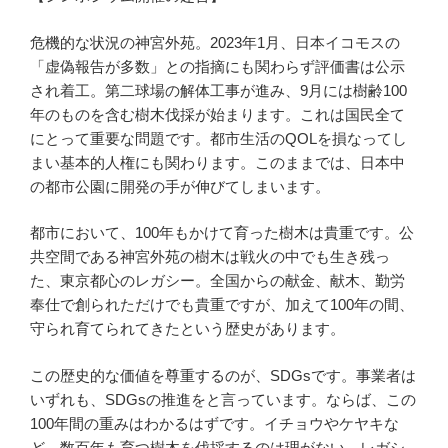
危機的な状況の神宮外苑。2023年1月、日本イコモスの
「虚偽報告が多数」との指摘にも関わらず評価書は公示
され着工。第二球場の解体工事が進み、9月には樹齢100
年のものを含む樹木伐採が始まります。これは国民全て
にとって重要な問題です。都市生活のQOLを損なってし
まい基本的人権にも関わります。このままでは、日本中
の都市公園に開発の手が伸びてしまいます。
都市において、100年もかけて育った樹木は貴重です。公
共空間である神宮外苑の樹木は戦火の中でも生き残っ
た、東京都心のレガシー。全国からの献金、献木、勤労
奉仕で創られただけでも貴重ですが、加えて100年の間、
守られ育てられてきたという歴史があります。
この歴史的な価値を尊重するのが、SDGsです。事業者は
いずれも、SDGsの推進をと言っています。ならば、この
100年間の重みはわかるはずです。イチョウやケヤキな
ど、数百年も育つ樹木を伐採するのは理がない。レガシ