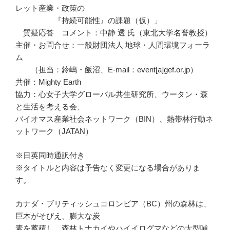
レット産業・政策の
『持続可能性』の課題（仮）」
質疑応答 コメント：中静 透 氏（東北大学名誉教授）
主催・お問合せ：一般財団法人 地球・人間環境フォーラ
ム
（担当：鈴嶋・飯沼、E-mail：event[a]gef.or.jp）
共催：Mighty Earth
協力：心女子大学グローバル共生研究所、ウータン・森
と生活を考える会、
バイオマス産業社会ネットワーク（BIN）、熱帯林行動ネ
ットワーク（JATAN）
※日英同時通訳付き
※タイトルと内容は予告なく変更になる場合がありま
す。
カナダ・ブリティッシュコロンビア（BC）州の森林は、
巨木がそびえ、膨大な炭
素を蓄積し、森林トナカイやハイイログマなどの大型哺