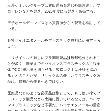
三菱ケミカルグループは豊田通商を通じ外部調達し、プ
ロピレンなどを製造。2025年度にも製造・販売する。
王子ホールディングスは木質資源からの製造を検討して
いる。
各社バイオエタノールをプラスチック原料に活用する考
えだ。
「リサイクルの難しいプラ関連製品は焼却処分されるこ
とが多く、廃棄までのバイオマスプラスチックの工程全
体でCO2排出量を減らせる。製造コストは検証を進め
る」とのことだが、リサイクルの難しいプラスチック製
品は、最初から作るべきではない。
医療品などのような必需品は別として、もし使い捨てプ
ラスチック製品などを念頭に置いているならば、バイオ
マスプラスチックなど不要だ。バイオエタノールの量産
が、使い捨てプラスチックの言い訳や隠れ蓑に使われて