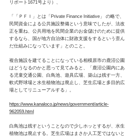
リポート1671号より）、
「「ＰＦＩ」とは「Private Finance Initiative」 の略で、
民間資金による公共施設整備という意味でしたが、法改
正を重ね、公共用地を民間企業のお金儲けのために提供
するなら、国が地方自治体に財政支援をするという歪ん
だ仕組みになっています」とのこと。
複合施設を建てることになっている相模原市の鹿沼公園
はどうなるのかと思って見てみると、「鹿沼公園内にあ
る児童交通公園、白鳥池、遊具広場、築山は残す一方、
軟式野球場と水生植物池は廃止し、芝生広場と多目的広
場としてリニューアルする」。
https://www.kanaloco.jp/news/government/article-
962059.html
白鳥池は残すということなので少しホッとするが、水生
植物池は廃止する。芝生広場はまさか人工芝ではないと