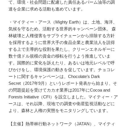
て、環境・社会問題に配慮した責任あるパーム油等の調
達を企業に求める活動も進めています。
・マイティー・アース（Mighty Earth）は、土地、海洋、
気候を守るため、活動する世界的キャンペーン団体。 森
林破壊と人権侵害をサプライチェーンから排除する方針
を採用するように世界大手の食品企業と農業法人を説得
する上で主導的な役割を果たし、クリーンエネルギーに
数十億ドル規模の資金の移転を行うよう推進していま
す。国際的に変化を訴えたり、あるいは地元レベルで呼
びかけをし、環境保護の動きを促しています。チョコレ
ートに関するキャンペーンは、Chocolate’s Dark
Secret（2017年9月）というレポート発表から始まり、そ
の問題提起を受けてカカオ業界は2017年にCocoa and
Forests Initiative（CFI）を設立しました。マイティー・ア
ースは、それ以降、現地での調査や衛星監視活動などに
より、森林と人権の実態をモニタリングしています。
【主催】熱帯林行動ネットワーク（JATAN）、マイティ