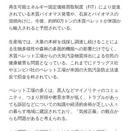
再生可能エネルギー固定価格買取制度（FIT）により促進
されている木質バイオマス発電や、石炭とバイオマスの
混焼向けに、今後、約850万トンの木質ペレットが米国か
ら輸入されると予想されている。
生産地では、大量の木材を伐採し調達し続けることによ
る生物多様性や森林の多面的機能への影響だけでなく、
木質ペレット工場からの大気汚染物質排出による住民の
健康被害も問題となっている。これまでにドラッグス社
やエンビバ社のペレット工場が米国の大気汚染防止法違
反で罰金を科されている。
ペレット工場の多くは、黒人などマイノリティのコミュ
ニティ、つまり所得や教育水準が低く、トラブルがあっ
ても訴訟などについての知識や経済的余裕が乏しい人々
の暮らす地域に建設されており、「気候正義」の観点か
らも問題があると考えられる。