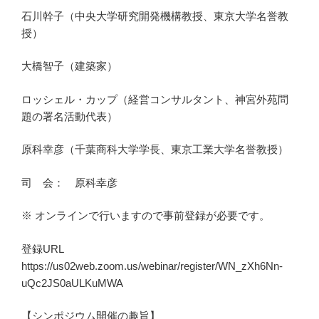
石川幹子（中央大学研究開発機構教授、東京大学名誉教
授）
大橋智子（建築家）
ロッシェル・カップ（経営コンサルタント、神宮外苑問
題の署名活動代表）
原科幸彦（千葉商科大学学長、東京工業大学名誉教授）
司 会： 原科幸彦
※ オンラインで行いますので事前登録が必要です。
登録URL
https://us02web.zoom.us/webinar/register/WN_zXh6Nn-
uQc2JS0aULKuMWA
【シンポジウム開催の趣旨】