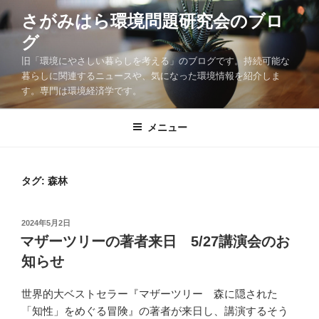
コ
さがみはら環境問題研究会のブロ
ン
グ
テ
ン
旧「環境にやさしい暮らしを考える」のブログです。持続可能な
ツ
暮らしに関連するニュースや、気になった環境情報を紹介しま
す。専門は環境経済学です。
へ
ス
キ
メニュー
ッ
プ
タグ:
森林
投
2024年5月2日
稿
マザーツリーの著者来日 5/27講演会のお
日:
知らせ
世界的大ベストセラー『マザーツリー 森に隠された
「知性」をめぐる冒険』の著者が来日し、講演するそう