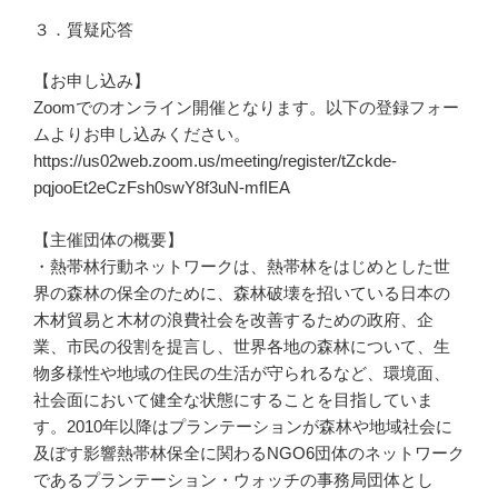
３．質疑応答
【お申し込み】
Zoomでのオンライン開催となります。以下の登録フォー
ムよりお申し込みください。
https://us02web.zoom.us/meeting/register/tZckde-
pqjooEt2eCzFsh0swY8f3uN-mfIEA
【主催団体の概要】
・熱帯林行動ネットワークは、熱帯林をはじめとした世
界の森林の保全のために、森林破壊を招いている日本の
木材貿易と木材の浪費社会を改善するための政府、企
業、市⺠の役割を提言し、世界各地の森林について、生
物多様性や地域の住⺠の生活が守られるなど、環境面、
社会面において健全な状態にすることを目指していま
す。2010年以降はプランテーションが森林や地域社会に
及ぼす影響熱帯林保全に関わるNGO6団体のネットワーク
であるプランテーション・ウォッチの事務局団体とし