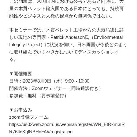
この問題は、米国国内における公害であると同時に、大
量の木質ペレット輸入国である日本にとっても、持続可
能性やビジネスと人権の観点から無関係ではない。
本セミナーでは、木質ペレット工場からの大気汚染に詳
しい現地の専門家・Patrick Anderson氏（Environmental
Integrity Project）に状況を伺い、日米両国が今後どのよう
に取り組んでいくべきかについてディスカッションす
る。
▼開催概要
日時：2023年8月9日（水）9:00～10:30
開催方法：Zoomウェビナー（同時通訳付き）
参加費：無料（要事前登録）
▼お申込み
zoom登録フォーム
https://us02web.zoom.us/webinar/register/WN_EtRkm3IR
R764qKqINBHgFA#/registration