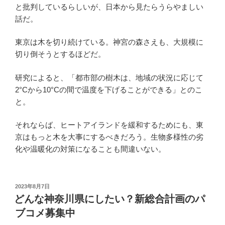
と批判しているらしいが、日本から見たらうらやましい
話だ。
東京は木を切り続けている。神宮の森さえも、大規模に
切り倒そうとするほどだ。
研究によると、「都市部の樹木は、地域の状況に応じて
2°Cから10°Cの間で温度を下げることができる」とのこ
と。
それならば、ヒートアイランドを緩和するためにも、東
京はもっと木を大事にするべきだろう。生物多様性の劣
化や温暖化の対策になることも間違いない。
投
2023年8月7日
稿
どんな神奈川県にしたい？新総合計画のパ
日:
ブコメ募集中