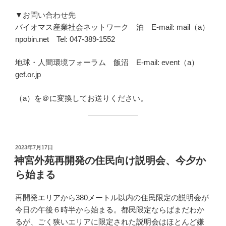
▼お問い合わせ先
バイオマス産業社会ネットワーク 泊 E-mail: mail（a）
npobin.net Tel: 047-389-1552
地球・人間環境フォーラム 飯沼 E-mail: event（a）
gef.or.jp
（a）を＠に変換してお送りください。
投
2023年7月17日
稿
神宮外苑再開発の住民向け説明会、今夕か
日:
ら始まる
再開発エリアから380メートル以内の住民限定の説明会が
今日の午後６時半から始まる。都民限定ならばまだわか
るが、ごく狭いエリアに限定された説明会はほとんど嫌