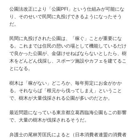
公園法改正により「公園PFI」という仕組みが可能にな
り、そのせいで民間に丸投げできるようになったそう
だ。
民間に丸投げされた公園は、「稼ぐ」ことが重要にな
る。これまでは住民の憩いの場として機能しているだけ
で良かった公園が、金儲けせねばならないとしたら、樹
木をどんどん伐採し、スポーツ施設やカフェを建てるこ
とになる。
樹木は「稼がない」どころか、毎年剪定にお金がかか
る。それならば「根元から伐ってしまえ」ということ
で、樹木が大量伐採される公園が多いのだとか。
最近問題になっている東京都立葛西臨海公園もこの影響
で、大量の樹木が伐採されるそうだ。
弁護士の尾林芳匡氏によると（日本消費者連盟の消費者