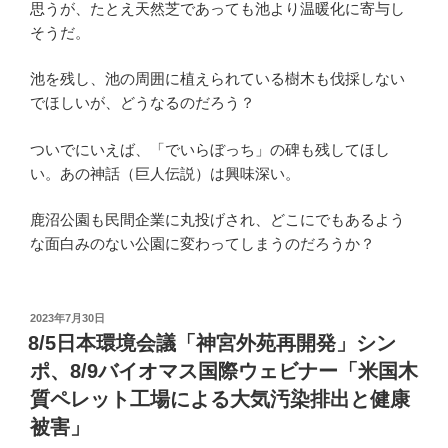
思うが、たとえ天然芝であっても池より温暖化に寄与し
そうだ。
池を残し、池の周囲に植えられている樹木も伐採しない
でほしいが、どうなるのだろう？
ついでにいえば、「でいらぼっち」の碑も残してほし
い。あの神話（巨人伝説）は興味深い。
鹿沼公園も民間企業に丸投げされ、どこにでもあるよう
な面白みのない公園に変わってしまうのだろうか？
投
2023年7月30日
稿
8/5日本環境会議「神宮外苑再開発」シン
日:
ポ、8/9バイオマス国際ウェビナー「米国木
質ペレット工場による大気汚染排出と健康
被害」