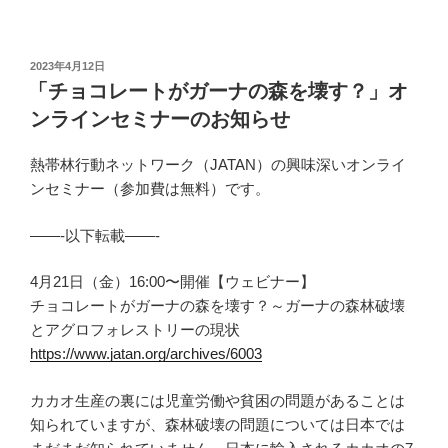
投
2023年4月12日
稿
「チョコレートがガーナの森を壊す？」オ
日:
ンラインセミナーのお知らせ
熱帯林行動ネットワーク（JATAN）の興味深いオンライ
ンセミナー（参加費は無料）です。
——-以下転載——-
4月21日（金）16:00〜開催【ウェビナー】
チョコレートがガーナの森を壊す？～ガーナの森林破壊
とアグロフォレストリーの現状
https://www.jatan.org/archives/6003
カカオ生産の裏には児童労働や貧困の問題があることは
知られていますが、森林破壊の問題については日本では