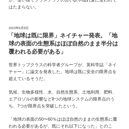
はたまらない。
投
2023年6月8日
稿
「地球は既に限界」ネイチャー発表。「地
日:
球の表面の生態系はほぼ自然のまま半分は
覆われる必要がある」
世界トップクラスの科学者グループが、英科学誌「ネイ
チャー」に論文を発表した。地球は既に安全の限界点を
超えているそうだ。
気候、生物多様性、水、自然生態系、土地利用、肥料、
エアロゾルの影響など8つの地球システムの限界点のう
ち、7つが限界点を突破したという。
「地球の表面の50〜60％はほぼ自然のままの生態系に覆
われる必要があるが、既にそれ以下になった」とのこ