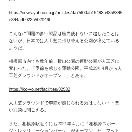
https://news.yahoo.co.jp/articles/da75f00ab15498b4358395
e394adb023b502046f
こんなに問題の多い製品は極力使わないに超したことは
ないが、日本では人工芝に張り替える公園が増えている
ようだ。
相模原市内でも数年前、横山公園の運動公園が人工芝に
変わった。「季節を感じる運動公園。平成29年4月から人
工芝グラウンドがオープン！」とある。
https://iko-yo.net/facilities/92932
人工芝グラウンドで季節が感じられる気はしない・・悪
い冗談に聞こえる。
また、相模原駅近くにも2021年４月に「相模原スポー
ツ・レクリエーションパーク」がオープンした。フット