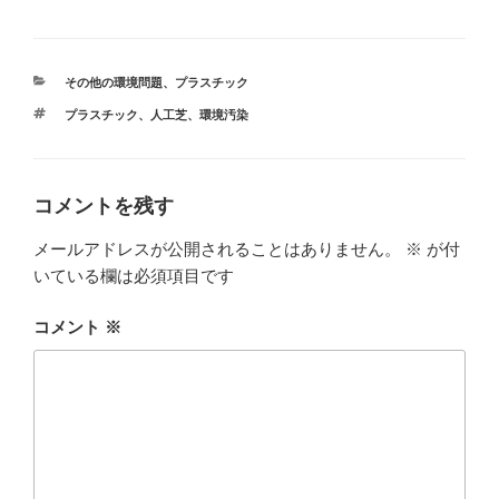
)
ィ
ン
ド
ウ
で
開
カ
き
その他の環境問題
、
プラスチック
ま
テ
す
タ
プラスチック
、
人工芝
、
環境汚染
ゴ
)
グ
リ
ー
コメントを残す
メールアドレスが公開されることはありません。
※
が付
いている欄は必須項目です
コメント
※