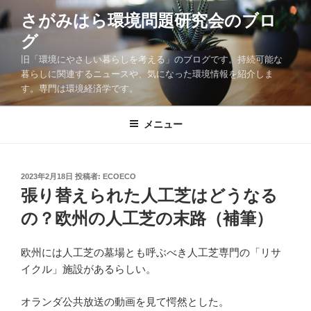
コ
さがみはら環境問題研究会のブロ
ン
グ
テ
ン
旧「環境にやさしい暮らしを考える」のブログです。持続可能な
ツ
暮らしに関連するニュースや、気になった環境情報を紹介しま
す。専門は環境経済学です。
へ
ス
キ
メニュー
ッ
プ
投
2023年2月18日
投稿者:
ECOECO
稿
張り替えられた人工芝はどうなる
日:
の？欧州の人工芝の末路（補筆）
欧州には人工芝の墓場とも呼ぶべき人工芝専門の「リサ
イクル」施設があるらしい。
オランダ公共放送の動画を見て愕然とした。