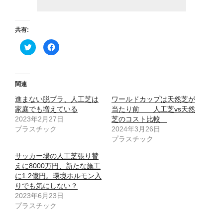
共有:
ク
F
リ
a
ッ
c
ク
e
し
b
て
o
T
o
関連
w
k
i
で
進まない脱プラ、人工芝は
t
共
ワールドカップは天然芝が
t
有
家庭でも増えている
当たり前 人工芝vs天然
e
す
r
る
2023年2月27日
芝のコスト比較
で
に
プラスチック
共
は
2024年3月26日
有
ク
プラスチック
(
リ
新
ッ
し
ク
サッカー場の人工芝張り替
い
し
ウ
て
えに8000万円、新たな施工
ィ
く
に1.2億円。環境ホルモン入
ン
だ
ド
さ
りでも気にしない？
ウ
い
で
(
2023年6月23日
開
新
プラスチック
き
し
ま
い
す
ウ