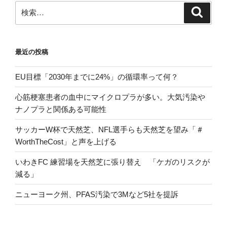
ン
検
検
索
索:
最近の投稿
EU目標「2030年までに24%」の循環率って何？
心筋梗塞患者の血中にマイクロプラが多い。大気汚染や
ナノプラと関係ある可能性
サッカーW杯で天然芝、NFL選手らも天然芝を望み「＃
WorthTheCost」と声を上げる
いわきFC 練習場を天然芝に張り替え 「ケガのリスクが
減る」
ニューヨーク州、PFAS汚染で3Mなど5社を提訴