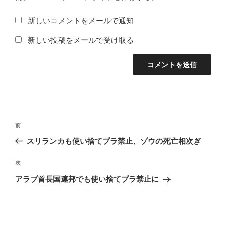
新しいコメントをメールで通知
新しい投稿をメールで受け取る
投
前
前
稿
の
スリランカも使い捨てプラ禁止、ゾウの死亡相次ぎ
ナ
投
ビ
稿
次
次
ゲ
の
アラブ首長国連邦でも使い捨てプラ禁止に
投
ー
稿
シ
ョ