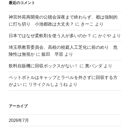
最近のコメント
神宮外苑再開発の公聴会深夜まで終わらず、都は強制的
に打ち切り 小池都政は大丈夫？
に
きーこ
より
日本ではなぜ柔軟剤を使う人が多いのか？
に
かぐや
より
埼玉県教育委員会、高校の校庭人工芝化に前のめり 危
険性は無視か
に
飯田 早苗
より
飲料自販機に回収ボックスがない！
に
糞パンダ
より
ペットボトルはキャップとラベルを外さずに回収する方
がよい
に
リサイクルしようね
より
アーカイブ
2026年7月