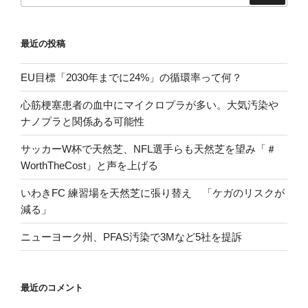
最近の投稿
EU目標「2030年までに24%」の循環率って何？
心筋梗塞患者の血中にマイクロプラが多い。大気汚染や
ナノプラと関係ある可能性
サッカーW杯で天然芝、NFL選手らも天然芝を望み「＃
WorthTheCost」と声を上げる
いわきFC 練習場を天然芝に張り替え 「ケガのリスクが
減る」
ニューヨーク州、PFAS汚染で3Mなど5社を提訴
最近のコメント