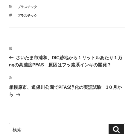
ウ
で
カ
プラスチック
開
テ
き
タ
プラスチック
ま
ゴ
す
グ
リ
)
ー
投
前
前
稿
の
さいたま市浦和、DIC跡地から１リットルあたり１万
ナ
投
ngの高濃度PFAS 原因はフッ素系インキの開発？
ビ
稿
ゲ
次
次
の
ー
相模原市、道保川公園でPFAS浄化の実証試験 1０月か
投
シ
ら
稿
ョ
ン
検
検
索
索: