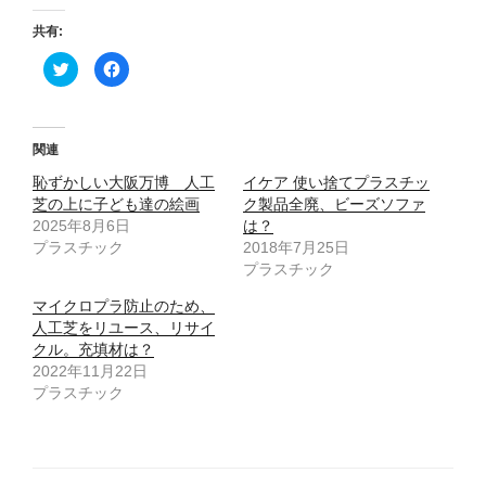
共有:
ク
F
リ
a
ッ
c
ク
e
し
b
て
o
T
o
関連
w
k
i
で
恥ずかしい大阪万博 人工
t
共
イケア 使い捨てプラスチッ
t
有
芝の上に子ども達の絵画
ク製品全廃、ビーズソファ
e
す
r
る
2025年8月6日
は？
で
に
プラスチック
共
は
2018年7月25日
有
ク
プラスチック
(
リ
新
ッ
し
ク
マイクロプラ防止のため、
い
し
ウ
て
人工芝をリユース、リサイ
ィ
く
クル。充填材は？
ン
だ
ド
さ
2022年11月22日
ウ
い
で
(
プラスチック
開
新
き
し
ま
い
す
ウ
)
ィ
ン
ド