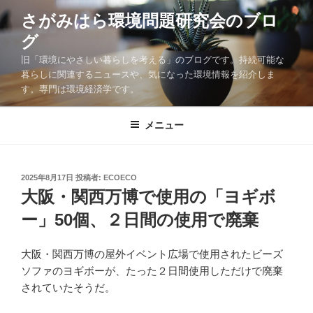
コ
さがみはら環境問題研究会のブロ
ン
グ
テ
ン
旧「環境にやさしい暮らしを考える」のブログです。持続可能な
ツ
暮らしに関連するニュースや、気になった環境情報を紹介しま
す。専門は環境経済学です。
へ
ス
キ
メニュー
ッ
プ
投
2025年8月17日
投稿者:
ECOECO
稿
大阪・関西万博で使用の「ヨギボ
日:
ー」50個、２日間の使用で廃棄
大阪・関西万博の屋外イベント広場で使用されたビーズ
ソファのヨギボーが、たった２日間使用しただけで廃棄
されていたそうだ。