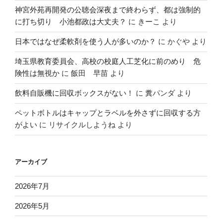
神宮外苑再開発の公聴会深夜まで終わらず、都は強制的
に打ち切り 小池都政は大丈夫？
に
きーこ
より
日本ではなぜ柔軟剤を使う人が多いのか？
に
かぐや
より
埼玉県教育委員会、高校の校庭人工芝化に前のめり 危
険性は無視か
に
飯田 早苗
より
飲料自販機に回収ボックスがない！
に
糞パンダ
より
ペットボトルはキャップとラベルを外さずに回収する方
がよい
に
リサイクルしようね
より
アーカイブ
2026年7月
2026年5月