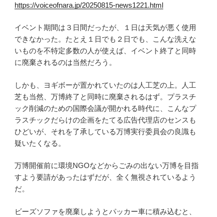
https://voiceofnara.jp/20250815-news1221.html
イベント期間は３日間だったが、１日は天気が悪く使用
できなかった。たとえ１日でも２日でも、こんな洗えな
いものを不特定多数の人が使えば、イベント終了と同時
に廃棄されるのは当然だろう。
しかも、ヨギボーが置かれていたのは人工芝の上。人工
芝も当然、万博終了と同時に廃棄されるはず。プラスチ
ック削減のための国際会議が開かれる時代に、こんなプ
ラスチックだらけの企画をたてる広告代理店のセンスも
ひどいが、それを了承している万博実行委員会の良識も
疑いたくなる。
万博開催前に環境NGOなどからごみの出ない万博を目指
すよう要請があったはずだが、全く無視されているよう
だ。
ビーズソファを廃棄しようとパッカー車に積み込むと、