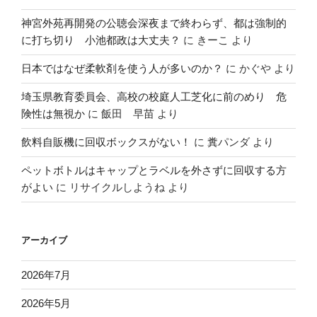
神宮外苑再開発の公聴会深夜まで終わらず、都は強制的
に打ち切り 小池都政は大丈夫？
に
きーこ
より
日本ではなぜ柔軟剤を使う人が多いのか？
に
かぐや
より
埼玉県教育委員会、高校の校庭人工芝化に前のめり 危
険性は無視か
に
飯田 早苗
より
飲料自販機に回収ボックスがない！
に
糞パンダ
より
ペットボトルはキャップとラベルを外さずに回収する方
がよい
に
リサイクルしようね
より
アーカイブ
2026年7月
2026年5月