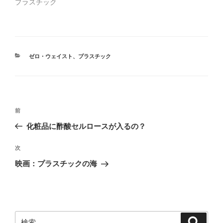
で
(
プラスチック
開
新
き
し
ま
い
す
ウ
)
ィ
ン
ド
ウ
で
カ
ゼロ・ウェイスト
、
プラスチック
開
テ
き
ま
ゴ
す
リ
)
ー
投
前
前
稿
の
化粧品に酢酸セルロースが入るの？
ナ
投
ビ
稿
次
次
ゲ
の
映画：プラスチックの海
投
ー
稿
シ
ョ
ン
検
検