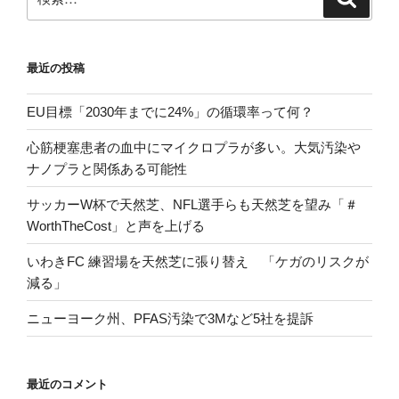
索
索:
最近の投稿
EU目標「2030年までに24%」の循環率って何？
心筋梗塞患者の血中にマイクロプラが多い。大気汚染や
ナノプラと関係ある可能性
サッカーW杯で天然芝、NFL選手らも天然芝を望み「＃
WorthTheCost」と声を上げる
いわきFC 練習場を天然芝に張り替え 「ケガのリスクが
減る」
ニューヨーク州、PFAS汚染で3Mなど5社を提訴
最近のコメント