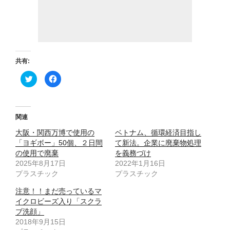
共有:
ク
F
リ
a
ッ
c
ク
e
し
b
て
o
T
o
関連
w
k
i
で
大阪・関西万博で使用の
t
共
ベトナム、循環経済目指し
t
有
「ヨギボー」50個、２日間
て新法。企業に廃棄物処理
e
す
r
る
の使用で廃棄
を義務づけ
で
に
2025年8月17日
共
は
2022年1月16日
有
ク
プラスチック
プラスチック
(
リ
新
ッ
し
ク
注意！！まだ売っているマ
い
し
ウ
て
イクロビーズ入り「スクラ
ィ
く
ブ洗顔」
ン
だ
ド
さ
2018年9月15日
ウ
い