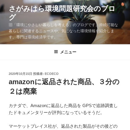
コ
さがみはら環境問題研究会のブロ
ン
グ
テ
ン
旧「環境にやさしい暮らしを考える」のブログです。持続可能な
ツ
暮らしに関連するニュースや、気になった環境情報を紹介しま
す。専門は環境経済学です。
へ
ス
キ
メニュー
ッ
プ
投
2020年10月15日
投稿者:
ECOECO
稿
amazonに返品された商品、３分の
日:
２は廃棄
カナダで、Amazonに返品した商品を GPSで追跡調査し
たドキュメンタリーが評判になっているそうだ。
マーケットプレイス社が、返品された製品がその後どの