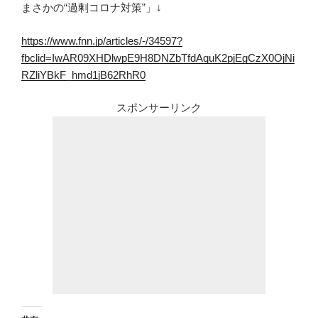
まさかの“過剰コロナ対策”」↓
https://www.fnn.jp/articles/-/34597?
fbclid=IwAR09XHDlwpE9H8DNZbTfdAquK2pjEgCzX0OjNi
RZliYBkF_hmd1jB62RhR0
スポンサーリンク