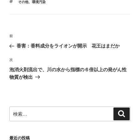
開
タ
その他
、
環境汚染
ゴ
き
グ
ま
リ
す
ー
)
投
前
前
稿
の
香害：香料成分をライオンが開示 花王はまだか
ナ
投
ビ
稿
次
次
ゲ
の
泡消火剤流出で、川の水から指標の６倍以上の発がん性
投
ー
物質が検出
稿
シ
ョ
ン
検
検
索
索:
最近の投稿