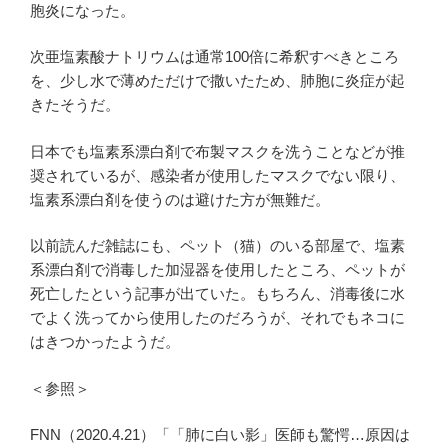
胞炎になった。
次亜塩素酸ナトリウムは通常100倍に希釈すべきところ
を、少し水で薄めただけで撒いたため、肺胞に炎症が起
きたそうだ。
日本でも塩素系漂白剤で布製マスクを洗うことなどが推
奨されているが、感染者が使用したマスクでない限り、
塩素系漂白剤を使うのは避けた方が無難だ。
以前読んだ雑誌にも、ペット（猫）のいる部屋で、塩素
系漂白剤で消毒した加湿器を使用したところ、ペットが
死亡したという記事が出ていた。もちろん、消毒後に水
でよく洗ってから使用したのだろうが、それでもネコに
はきつかったようだ。
＜参照＞
FNN（2020.4.21）「「肺に白い影」医師も驚愕…原因は