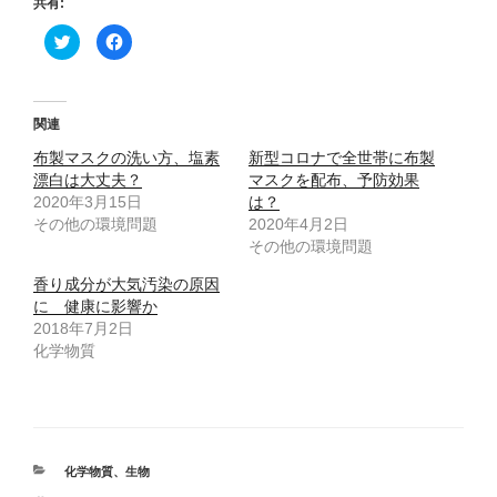
共有:
ク
F
リ
a
ッ
c
ク
e
し
b
て
o
T
o
関連
w
k
i
で
布製マスクの洗い方、塩素
t
共
新型コロナで全世帯に布製
t
有
漂白は大丈夫？
マスクを配布、予防効果
e
す
r
る
2020年3月15日
は？
で
に
その他の環境問題
共
は
2020年4月2日
有
ク
その他の環境問題
(
リ
新
ッ
し
ク
香り成分が大気汚染の原因
い
し
ウ
て
に 健康に影響か
ィ
く
2018年7月2日
ン
だ
ド
さ
化学物質
ウ
い
で
(
開
新
き
し
ま
い
す
ウ
)
ィ
ン
ド
カ
化学物質
、
生物
ウ
で
テ