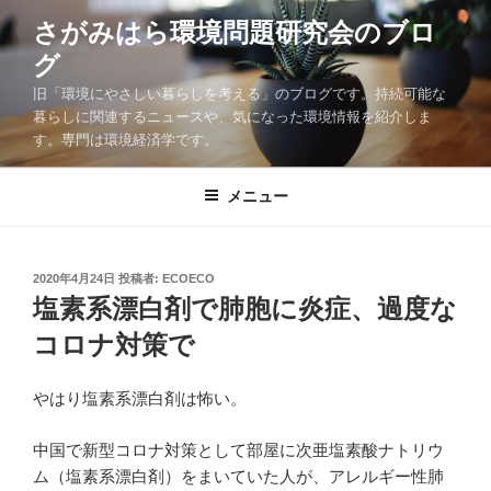
コ
さがみはら環境問題研究会のブロ
ン
グ
テ
ン
旧「環境にやさしい暮らしを考える」のブログです。持続可能な
ツ
暮らしに関連するニュースや、気になった環境情報を紹介しま
す。専門は環境経済学です。
へ
ス
キ
メニュー
ッ
プ
投
2020年4月24日
投稿者:
ECOECO
稿
塩素系漂白剤で肺胞に炎症、過度な
日:
コロナ対策で
やはり塩素系漂白剤は怖い。
中国で新型コロナ対策として部屋に次亜塩素酸ナトリウ
ム（塩素系漂白剤）をまいていた人が、アレルギー性肺