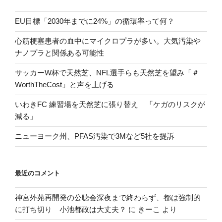
EU目標「2030年までに24%」の循環率って何？
心筋梗塞患者の血中にマイクロプラが多い。大気汚染や
ナノプラと関係ある可能性
サッカーW杯で天然芝、NFL選手らも天然芝を望み「＃
WorthTheCost」と声を上げる
いわきFC 練習場を天然芝に張り替え 「ケガのリスクが
減る」
ニューヨーク州、PFAS汚染で3Mなど5社を提訴
最近のコメント
神宮外苑再開発の公聴会深夜まで終わらず、都は強制的
に打ち切り 小池都政は大丈夫？
に
きーこ
より