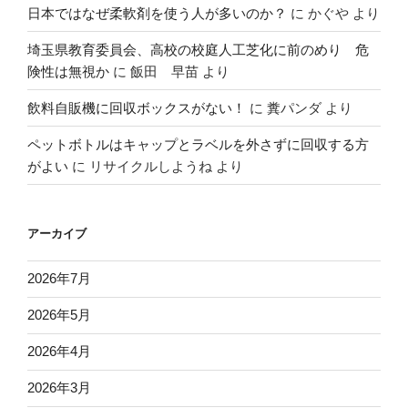
日本ではなぜ柔軟剤を使う人が多いのか？
に
かぐや
より
埼玉県教育委員会、高校の校庭人工芝化に前のめり 危
険性は無視か
に
飯田 早苗
より
飲料自販機に回収ボックスがない！
に
糞パンダ
より
ペットボトルはキャップとラベルを外さずに回収する方
がよい
に
リサイクルしようね
より
アーカイブ
2026年7月
2026年5月
2026年4月
2026年3月