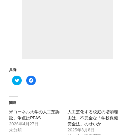
共有:
ク
F
リ
a
ッ
c
ク
e
し
b
て
o
T
o
関連
w
k
i
で
米コーネル大学の人工芝訴
t
共
人工芝化する校庭の増加理
t
有
訟、争点はPFAS
由は、不完全な「学校保健
e
す
r
る
2026年4月27日
安全法」のせいか
で
に
未分類
共
は
2025年3月8日
有
ク