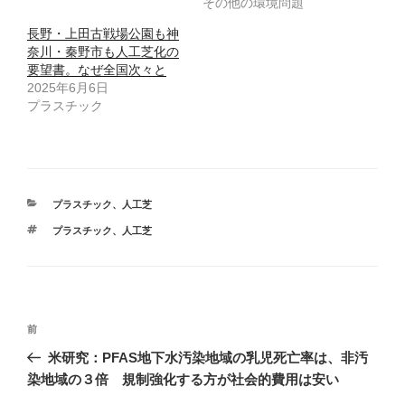
その他の環境問題
(
リ
新
ッ
し
ク
長野・上田古戦場公園も神
い
し
ウ
て
奈川・秦野市も人工芝化の
ィ
く
要望書。なぜ全国次々と
ン
だ
ド
さ
2025年6月6日
ウ
い
で
(
プラスチック
開
新
き
し
ま
い
す
ウ
)
ィ
ン
ド
ウ
で
カ
プラスチック
、
人工芝
開
テ
き
タ
プラスチック
、
人工芝
ま
ゴ
す
グ
リ
)
ー
投
前
前
稿
の
米研究：PFAS地下水汚染地域の乳児死亡率は、非汚
ナ
投
染地域の３倍 規制強化する方が社会的費用は安い
ビ
稿