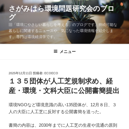
コ
さがみはら環境問題研究会のブロ
ン
グ
テ
ン
旧「環境にやさしい暮らしを考える」のブログです。持続可能な
ツ
暮らしに関連するニュースや、気になった環境情報を紹介しま
す。専門は環境経済学です。
へ
ス
キ
メニュー
ッ
プ
投
2025年12月11日
投稿者:
ECOECO
稿
１３５団体が人工芝規制求め、経
日:
産・環境・文科大臣に公開書簡提出
環境NGOなど環境意識の高い135団体が、12月８日、３
人の大臣に人工芝に反対する公開書簡を送った。
書簡の内容は、2030年までに人工芝の生産や流通の原則