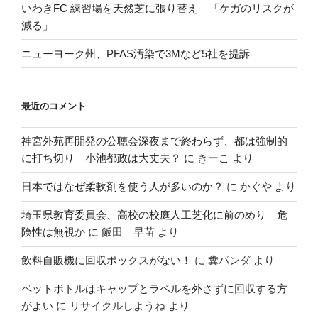
いわきFC 練習場を天然芝に張り替え 「ケガのリスクが
減る」
ニューヨーク州、PFAS汚染で3Mなど5社を提訴
最近のコメント
神宮外苑再開発の公聴会深夜まで終わらず、都は強制的
に打ち切り 小池都政は大丈夫？
に
きーこ
より
日本ではなぜ柔軟剤を使う人が多いのか？
に
かぐや
より
埼玉県教育委員会、高校の校庭人工芝化に前のめり 危
険性は無視か
に
飯田 早苗
より
飲料自販機に回収ボックスがない！
に
糞パンダ
より
ペットボトルはキャップとラベルを外さずに回収する方
がよい
に
リサイクルしようね
より