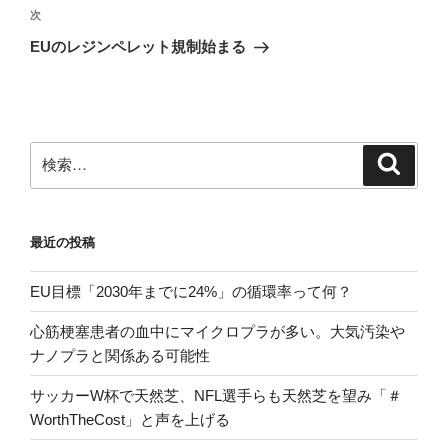
ゲ
次
次
の
ー
EUのレジンペレット規制始まる
投
シ
稿
ョ
ン
検
検
索
索:
最近の投稿
EU目標「2030年までに24%」の循環率って何？
心筋梗塞患者の血中にマイクロプラが多い。大気汚染や
ナノプラと関係ある可能性
サッカーW杯で天然芝、NFL選手らも天然芝を望み「＃
WorthTheCost」と声を上げる