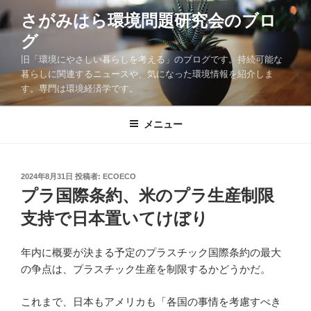
コ
さがみはら環境問題研究会のブロ
ン
グ
テ
ン
旧「環境にやさしい暮らしを考える」のブログです。持続可能な
ツ
暮らしに関連するニュースや、気になった環境情報を紹介しま
す。専門は環境経済学です。
へ
ス
キ
メニュー
ッ
プ
投
2024年8月31日
投稿者:
ECOECO
稿
プラ国際条約、米のプラ生産制限
日:
支持で日本置いてけぼり
年内に概要が決まる予定のプラスチック国際条約の最大
の争点は、プラスチック生産を制限するかどうかだ。
これまで、日本もアメリカも「各国の事情を考慮すべき