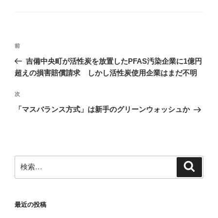
す
グ
リ
)
ー
投
前
前
稿
の
吉備中央町が活性炭を放置したPFAS汚染企業に1億円
ナ
投
超えの損害賠償請求 しかし活性炭使用企業はまだ不明
ビ
稿
ゲ
次
次
の
ー
「マスバランス方式」は新手のグリーンウォッシュか
投
シ
稿
ョ
ン
検
検
索
索:
最近の投稿