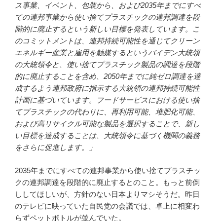
ス事業、イベント、包装から、および2035年までにすべ
ての連邦事業から使い捨てプラスチックの連邦調達を段
階的に廃止するという新しい目標を発表しています。こ
のコミットメントは、連邦持続可能性を通じてクリーン
エネルギー産業と雇用を触媒するというバイデン大統領
の大統領令と、使い捨てプラスチック製品の調達を段階
的に廃止することを含め、2050年までに純ゼロ調達を達
成するよう連邦政府に指示する大統領の連邦持続可能性
計画に基づいています。フードサービスにおける使い捨
てプラスチックの代わりに、再利用可能、堆肥化可能、
および高リサイクル可能な製品を選択することで、新し
い目標を達成することは、大統領令に基づく機関の義務
をさらに促進します。」
2035年までにすべての連邦事業から使い捨てプラスチッ
クの連邦調達を段階的に廃止するとのこと。もっと前倒
ししてほしいが、方針のない日本よりマシそうだ。昨日
のテレビに映っていた自民党の会議では、卓上に相変わ
らずペットボトルが並んでいた。