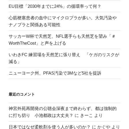
EU目標「2030年までに24%」の循環率って何？
心筋梗塞患者の血中にマイクロプラが多い。大気汚染や
ナノプラと関係ある可能性
サッカーW杯で天然芝、NFL選手らも天然芝を望み「＃
WorthTheCost」と声を上げる
いわきFC 練習場を天然芝に張り替え 「ケガのリスクが
減る」
ニューヨーク州、PFAS汚染で3Mなど5社を提訴
最近のコメント
神宮外苑再開発の公聴会深夜まで終わらず、都は強制的
に打ち切り 小池都政は大丈夫？
に
きーこ
より
日本ではなぜ柔軟剤を使う人が多いのか？
に
かぐや
より