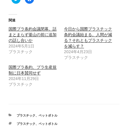
リ
a
ッ
c
ク
e
し
b
て
o
T
o
関連
w
k
i
で
国際プラ条約会議閉幕。話
t
共
今日から国際プラスチック
t
有
まとまらず釜山の前に追加
条約会議始まる。人間が減
e
す
r
る
の話し合いか
る？それともプラスチック
で
に
2024年5月1日
共
は
を減らす？
有
ク
プラスチック
2024年4月23日
(
リ
新
ッ
プラスチック
し
ク
い
し
ウ
て
国際プラ条約、プラ生産規
ィ
く
制に日本賛同せず
ン
だ
ド
さ
2024年11月29日
ウ
い
で
(
プラスチック
開
新
き
し
ま
い
す
ウ
)
ィ
ン
ド
ウ
で
カ
プラスチック
、
ペットボトル
開
テ
き
タ
プラスチック
、
ペットボトル
ま
ゴ