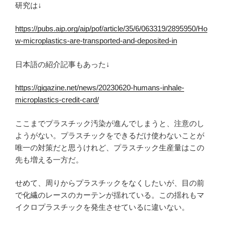
研究は↓
https://pubs.aip.org/aip/pof/article/35/6/063319/2895950/Ho
w-microplastics-are-transported-and-deposited-in
日本語の紹介記事もあった↓
https://gigazine.net/news/20230620-humans-inhale-
microplastics-credit-card/
ここまでプラスチック汚染が進んでしまうと、注意のし
ようがない。プラスチックをできるだけ使わないことが
唯一の対策だと思うけれど、プラスチック生産量はこの
先も増える一方だ。
せめて、周りからプラスチックをなくしたいが、目の前
で化繊のレースのカーテンが揺れている。この揺れもマ
イクロプラスチックを発生させているに違いない。