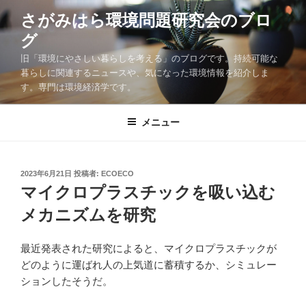
コ
さがみはら環境問題研究会のブロ
ン
グ
テ
ン
旧「環境にやさしい暮らしを考える」のブログです。持続可能な
ツ
暮らしに関連するニュースや、気になった環境情報を紹介しま
す。専門は環境経済学です。
へ
ス
キ
メニュー
ッ
プ
投
2023年6月21日
投稿者:
ECOECO
稿
マイクロプラスチックを吸い込む
日:
メカニズムを研究
最近発表された研究によると、マイクロプラスチックが
どのように運ばれ人の上気道に蓄積するか、シミュレー
ションしたそうだ。