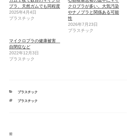
t
共
t
有
プラ、天然ガムでも同程度
クロプラが多い。大気汚染
e
す
r
る
2025年4月4日
やナノプラと関係ある可能
で
に
プラスチック
共
は
性
有
ク
2026年7月23日
(
リ
新
ッ
プラスチック
し
ク
い
し
ウ
て
マイクロプラの健康被害
ィ
く
自閉症など
ン
だ
ド
さ
2022年12月3日
ウ
い
で
(
プラスチック
開
新
き
し
ま
い
す
ウ
)
ィ
ン
ド
ウ
で
カ
プラスチック
開
テ
き
タ
プラスチック
ま
ゴ
す
グ
リ
)
ー
投
前
前