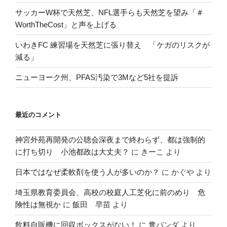
サッカーW杯で天然芝、NFL選手らも天然芝を望み「＃
WorthTheCost」と声を上げる
いわきFC 練習場を天然芝に張り替え 「ケガのリスクが
減る」
ニューヨーク州、PFAS汚染で3Mなど5社を提訴
最近のコメント
神宮外苑再開発の公聴会深夜まで終わらず、都は強制的
に打ち切り 小池都政は大丈夫？
に
きーこ
より
日本ではなぜ柔軟剤を使う人が多いのか？
に
かぐや
より
埼玉県教育委員会、高校の校庭人工芝化に前のめり 危
険性は無視か
に
飯田 早苗
より
飲料自販機に回収ボックスがない！
に
糞パンダ
より