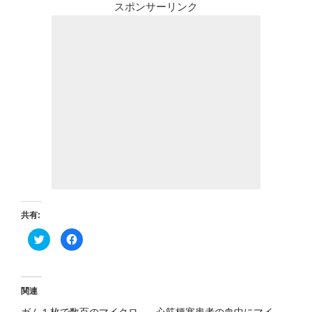
スポンサーリンク
共有:
ク
F
リ
a
ッ
c
ク
e
し
b
て
o
T
o
関連
w
k
i
で
ガム１枚で数百のマイクロ
心筋梗塞患者の血中にマイ