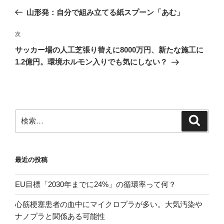
稿
の
山形発：自分で組み立てる紙スプーン「あむ」
ナ
投
ビ
稿
次
次
ゲ
の
サッカー場の人工芝張り替えに8000万円、新たな施工に
投
ー
1.2億円。環境ホルモン入りでも気にしない？
稿
シ
ョ
ン
検
検
索
索:
最近の投稿
EU目標「2030年までに24%」の循環率って何？
心筋梗塞患者の血中にマイクロプラが多い。大気汚染や
ナノプラと関係ある可能性