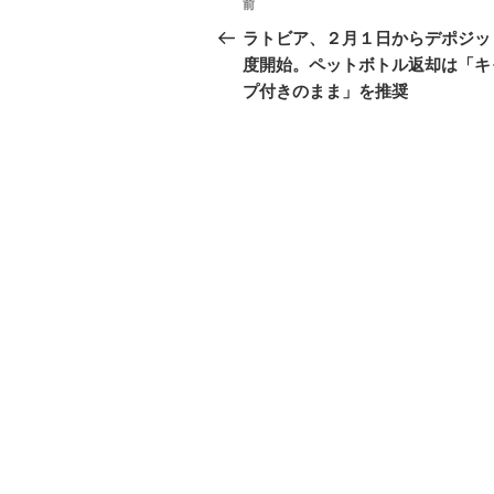
前
前
開
き
稿
の
ま
ラトビア、２月１日からデポジッ
す
投
)
度開始。ペットボトル返却は「キ
ナ
稿
プ付きのまま」を推奨
ビ
ゲ
ー
シ
ョ
ン