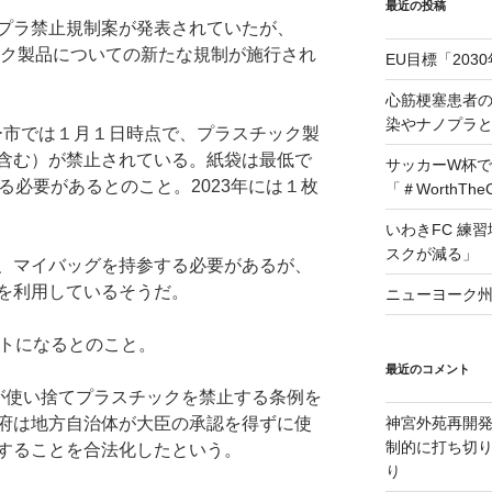
最近の投稿
プラ禁止規制案が発表されていたが、
ック製品についての新たな規制が施行され
EU目標「203
心筋梗塞患者
染やナノプラ
ー市では１月１日時点で、プラスチック製
含む）が禁止されている。紙袋は最低で
サッカーW杯で
る必要があるとのこと。2023年には１枚
「＃WorthTh
いわきFC 練
スクが減る」
、マイバッグを持参する必要があるが、
を利用しているそうだ。
ニューヨーク州
ントになるとのこと。
最近のコメント
体が使い捨てプラスチックを禁止する条例を
府は地方自治体が大臣の承認を得ずに使
神宮外苑再開
制的に打ち切
することを合法化したという。
り