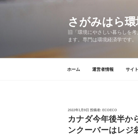
コ
ン
テ
さがみはら環
ン
旧「環境にやさしい暮らしを考
ツ
ます。専門は環境経済学です。
へ
ス
キ
ッ
ホーム
運営者情報
サイ
プ
投
2022年1月9日
投稿者:
ECOECO
稿
カナダ今年後半か
日:
ンクーバーはレジ