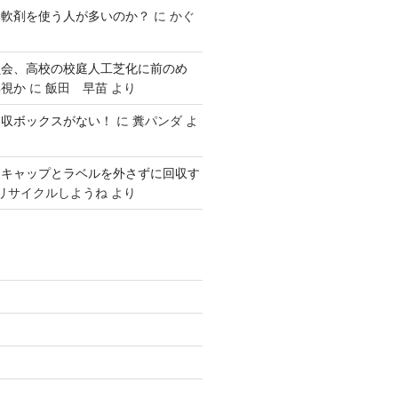
柔軟剤を使う人が多いのか？
に
かぐ
員会、高校の校庭人工芝化に前のめ
無視か
に
飯田 早苗
より
回収ボックスがない！
に
糞パンダ
よ
はキャップとラベルを外さずに回収す
リサイクルしようね
より