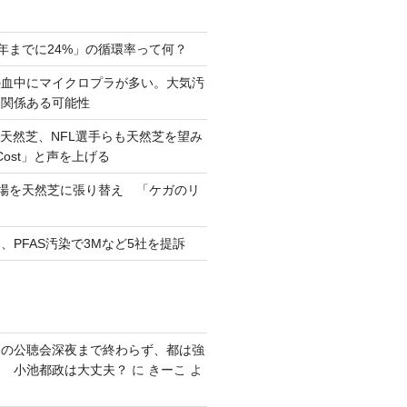
0年までに24%」の循環率って何？
の血中にマイクロプラが多い。大気汚
と関係ある可能性
天然芝、NFL選手らも天然芝を望み
eCost」と声を上げる
習場を天然芝に張り替え 「ケガのリ
、PFAS汚染で3Mなど5社を提訴
発の公聴会深夜まで終わらず、都は強
り 小池都政は大丈夫？
に
きーこ
よ