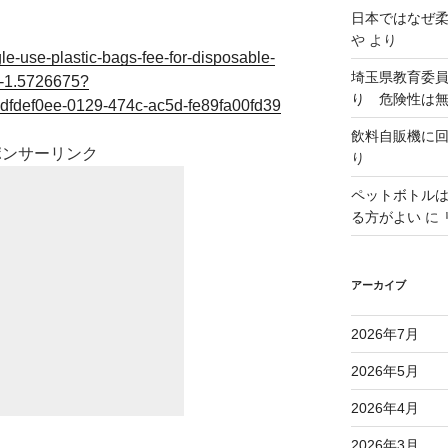
日本ではなぜ
や
より
gle-use-plastic-bags-fee-for-disposable-
埼玉県教育委
r-1.5726675?
り 危険性は
dfdef0ee-0129-474c-ac5d-fe89fa00fd39
飲料自販機に
ポンサーリンク
り
ペットボトル
る方がよい
に
アーカイブ
2026年7月
2026年5月
2026年4月
2026年3月