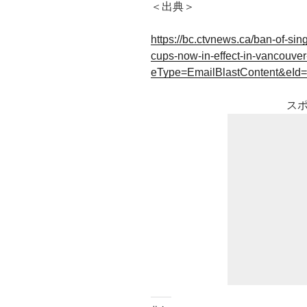
＜出典＞
https://bc.ctvnews.ca/ban-of-sin
cups-now-in-effect-in-vancouve
eType=EmailBlastContent&eId=
ス