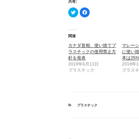
共有:
ク
F
リ
a
ッ
c
ク
e
し
b
て
o
T
o
関連
w
k
i
で
t
共
カナダ首相、使い捨てプ
マレーシ
t
有
ラスチックの使用禁止方
に使い
e
す
r
る
針を発表
本は25%
で
に
共
は
2019年6月11日
2018年
有
ク
プラスチック
プラス
(
リ
新
ッ
し
ク
い
し
ウ
て
ィ
く
ン
だ
ド
さ
ウ
い
で
(
カ
プラスチック
開
新
テ
き
し
ま
ゴ
い
す
ウ
リ
)
ィ
ー
ン
ド
ウ
投
で