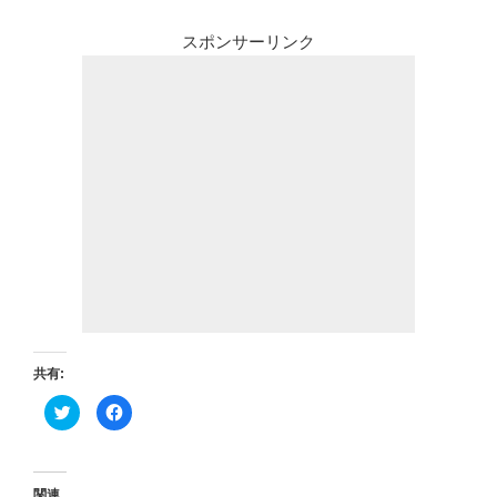
スポンサーリンク
共有:
ク
F
リ
a
ッ
c
ク
e
し
b
て
o
T
o
関連