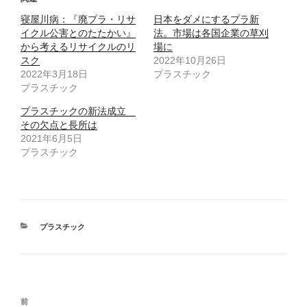
w
k
i
で
寝屋川病：『廃プラ・リサ
t
共
日本をダメにするプラ新
t
有
イクル公害とのたたかい』
法。市場は各国企業の草刈
e
す
r
る
から考えるリサイクルのリ
場に
で
に
スク
共
は
2022年10月26日
有
ク
2022年3月18日
プラスチック
(
リ
新
ッ
プラスチック
し
ク
い
し
ウ
て
プラスチックの新法成立
ィ
く
その欠点と長所は
ン
だ
ド
さ
2021年6月5日
ウ
い
で
(
プラスチック
開
新
き
し
ま
い
す
ウ
)
ィ
ン
ド
ウ
で
カ
プラスチック
開
テ
き
ま
ゴ
す
リ
)
ー
投
前
前