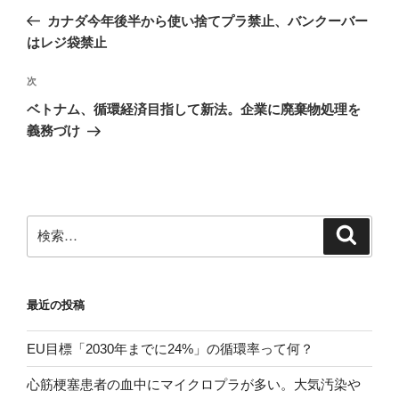
稿
の
カナダ今年後半から使い捨てプラ禁止、バンクーバー
ナ
投
はレジ袋禁止
ビ
稿
ゲ
次
次
の
ー
ベトナム、循環経済目指して新法。企業に廃棄物処理を
投
シ
義務づけ
稿
ョ
ン
検
検
索
索:
最近の投稿
EU目標「2030年までに24%」の循環率って何？
心筋梗塞患者の血中にマイクロプラが多い。大気汚染や