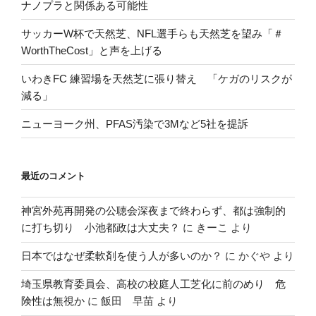
ナノプラと関係ある可能性
サッカーW杯で天然芝、NFL選手らも天然芝を望み「＃
WorthTheCost」と声を上げる
いわきFC 練習場を天然芝に張り替え 「ケガのリスクが
減る」
ニューヨーク州、PFAS汚染で3Mなど5社を提訴
最近のコメント
神宮外苑再開発の公聴会深夜まで終わらず、都は強制的
に打ち切り 小池都政は大丈夫？
に
きーこ
より
日本ではなぜ柔軟剤を使う人が多いのか？
に
かぐや
より
埼玉県教育委員会、高校の校庭人工芝化に前のめり 危
険性は無視か
に
飯田 早苗
より