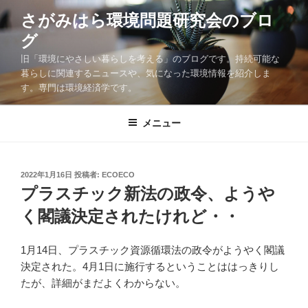
コ
さがみはら環境問題研究会のブロ
ン
グ
テ
ン
旧「環境にやさしい暮らしを考える」のブログです。持続可能な
ツ
暮らしに関連するニュースや、気になった環境情報を紹介しま
す。専門は環境経済学です。
へ
ス
キ
メニュー
ッ
プ
投
2022年1月16日
投稿者:
ECOECO
稿
プラスチック新法の政令、ようや
日:
く閣議決定されたけれど・・
1月14日、プラスチック資源循環法の政令がようやく閣議
決定された。4月1日に施行するということははっきりし
たが、詳細がまだよくわからない。