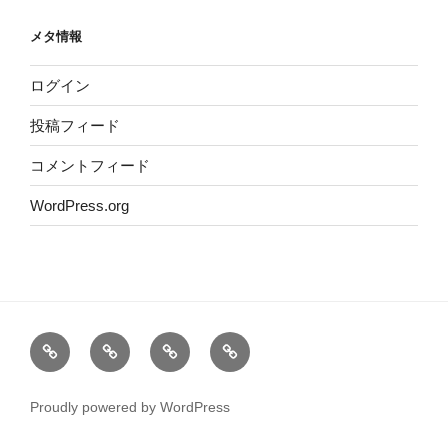
メタ情報
ログイン
投稿フィード
コメントフィード
WordPress.org
ホ
運
サ
プ
ー
営
イ
ラ
ム
者
ト
イ
Proudly powered by WordPress
情
マ
バ
報
ッ
シ