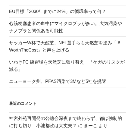
EU目標「2030年までに24%」の循環率って何？
心筋梗塞患者の血中にマイクロプラが多い。大気汚染や
ナノプラと関係ある可能性
サッカーW杯で天然芝、NFL選手らも天然芝を望み「＃
WorthTheCost」と声を上げる
いわきFC 練習場を天然芝に張り替え 「ケガのリスクが
減る」
ニューヨーク州、PFAS汚染で3Mなど5社を提訴
最近のコメント
神宮外苑再開発の公聴会深夜まで終わらず、都は強制的
に打ち切り 小池都政は大丈夫？
に
きーこ
より