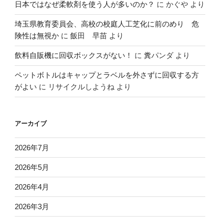
日本ではなぜ柔軟剤を使う人が多いのか？
に
かぐや
より
埼玉県教育委員会、高校の校庭人工芝化に前のめり 危
険性は無視か
に
飯田 早苗
より
飲料自販機に回収ボックスがない！
に
糞パンダ
より
ペットボトルはキャップとラベルを外さずに回収する方
がよい
に
リサイクルしようね
より
アーカイブ
2026年7月
2026年5月
2026年4月
2026年3月