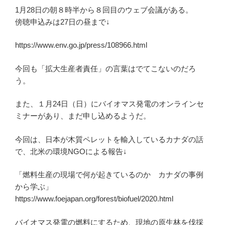
1月28日の朝８時半から８回目のウェブ会議がある。
傍聴申込みは27日の昼まで↓
https://www.env.go.jp/press/108966.html
今回も「拡大生産者責任」の言葉はでてこないのだろ
う。
また、１月24日（日）にバイオマス発電のオンラインセ
ミナーがあり、まだ申し込めるようだ。
今回は、日本が木質ペレットを輸入しているカナダの話
で、北米の環境NGOによる報告↓
「燃料生産の現場で何が起きているのか カナダの事例
から学ぶ」
https://www.foejapan.org/forest/biofuel/2020.html
バイオマス発電の燃料にするため、現地の原生林を伐採