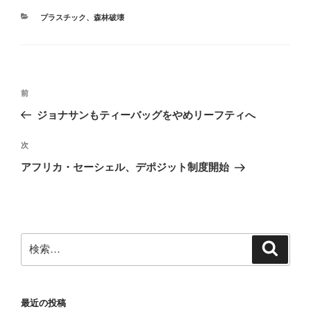
で
開
カ
き
プラスチック
、
森林破壊
ま
テ
す
ゴ
)
リ
ー
投
前
前
稿
の
ジョナサンもティーバッグをやめリーフティへ
ナ
投
ビ
稿
次
次
ゲ
の
アフリカ・セーシェル、デポジット制度開始
投
ー
稿
シ
ョ
ン
検
検
索
索:
最近の投稿