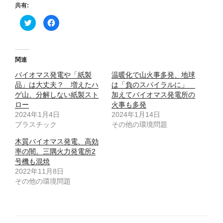
共有:
ク
F
リ
a
ッ
c
ク
e
し
b
て
o
T
o
関連
w
k
i
で
バイオマス発電や「紙製
t
共
温暖化で山火事多発、地球
t
有
品」は大丈夫？ 増えたハ
は「負のスパイラルに」
e
す
r
る
ゲ山、分解しない紙製スト
加えてバイオマス発電所の
で
に
ロー
共
は
火事も多発
有
ク
2024年1月4日
2024年1月14日
(
リ
新
ッ
プラスチック
その他の環境問題
し
ク
い
し
ウ
て
木質バイオマス発電、高効
ィ
く
率の闇。三隅火力発電所2
ン
だ
ド
さ
号機も混焼
ウ
い
で
(
2022年11月8日
開
新
その他の環境問題
き
し
ま
い
す
ウ
)
ィ
ン
ド
ウ