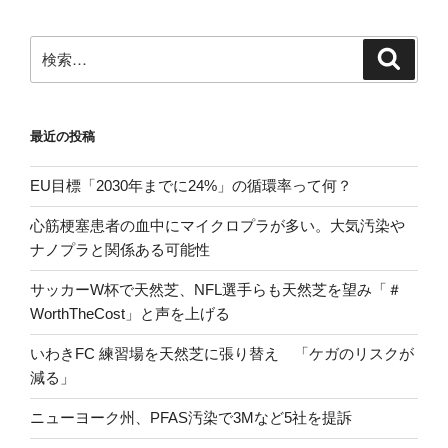
ン
検
検
索
索:
最近の投稿
EU目標「2030年までに24%」の循環率って何？
心筋梗塞患者の血中にマイクロプラが多い。大気汚染や
ナノプラと関係ある可能性
サッカーW杯で天然芝、NFL選手らも天然芝を望み「＃
WorthTheCost」と声を上げる
いわきFC 練習場を天然芝に張り替え 「ケガのリスクが
減る」
ニューヨーク州、PFAS汚染で3Mなど5社を提訴