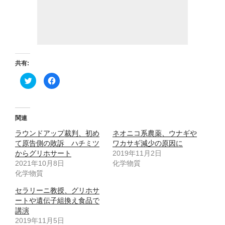
共有:
ク
F
リ
a
ッ
c
ク
e
し
b
て
o
T
o
関連
w
k
i
で
ラウンドアップ裁判、初め
t
共
ネオニコ系農薬、ウナギや
t
有
て原告側の敗訴 ハチミツ
ワカサギ減少の原因に
e
す
r
る
からグリホサート
2019年11月2日
で
に
2021年10月8日
共
は
化学物質
有
ク
化学物質
(
リ
新
ッ
し
ク
セラリーニ教授、グリホサ
い
し
ウ
て
ートや遺伝子組換え食品で
ィ
く
講演
ン
だ
ド
さ
2019年11月5日
ウ
い