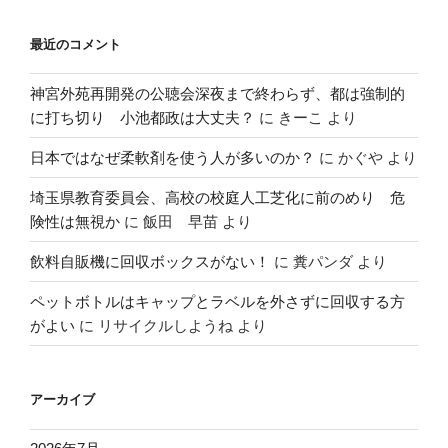
最近のコメント
神宮外苑再開発の公聴会深夜まで終わらず、都は強制的
に打ち切り 小池都政は大丈夫？
に
きーこ
より
日本ではなぜ柔軟剤を使う人が多いのか？
に
かぐや
より
埼玉県教育委員会、高校の校庭人工芝化に前のめり 危
険性は無視か
に
飯田 早苗
より
飲料自販機に回収ボックスがない！
に
糞パンダ
より
ペットボトルはキャップとラベルを外さずに回収する方
がよい
に
リサイクルしようね
より
アーカイブ