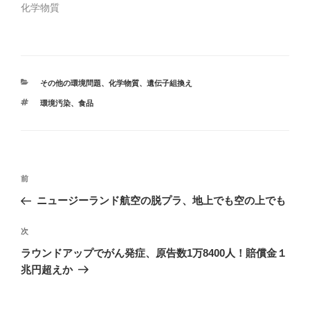
で
(
化学物質
開
新
き
し
ま
い
す
ウ
)
ィ
ン
ド
ウ
で
カ
その他の環境問題
、
化学物質
、
遺伝子組換え
開
テ
き
タ
環境汚染
、
食品
ま
ゴ
す
グ
リ
)
ー
投
前
前
稿
の
ニュージーランド航空の脱プラ、地上でも空の上でも
ナ
投
ビ
稿
次
次
ゲ
の
ラウンドアップでがん発症、原告数1万8400人！賠償金１
投
ー
兆円超えか
稿
シ
ョ