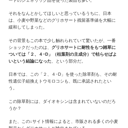
ートのジェネリック品を使った製品も多い。
それをなんとかしてほしいと思っているうちに、日本
は、小麦や野菜などのグリホサート残留基準値を大幅に
緩和してしまった。
その背景もこの本で少し触れられていて驚いたが、一番
ショックだったのは、
グリホサートに耐性をもつ雑草に
ついては「２、４ｰD」（枯葉剤の主成分）で枯らせばよ
いという結論になった
、という部分だ。
日本では、この「２、４ｰD」を使った除草剤も、その耐
性遺伝子組換えトウモロコシも、既に承認されたとい
う。
この除草剤には、ダイオキシンは含まれていないのだろ
うか？
また、この↓サイト情報によると、市販される多くの小麦