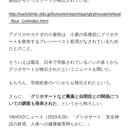
製品からグリホサートが検出されている。
http://earlybirds.ddo.jp/bunseki/report/agr/glyphosate/wheat
_flour_1st/index.html
アメリカやカナダの小麦粉は、小麦の収穫前にグリホサ
ートを散布するプレハーベスト処理がなされているため
だとのこと。
そういえば最近、日本で市販されているパンの多くから
グリホサートが検出されたというニュースを聞いた。
もちろん、学校給食のパンからも検出されたという。
さらに、「
グリホサートなど農薬と自閉症との関係につ
いての調査も発表された
」というから怖ろしい。
YAHOO!ニュース（2019.8.26）「グリホサート、安全神
話の終焉 人体への健康被害明らかに」↓