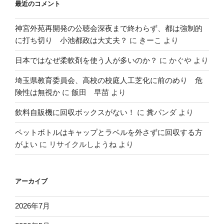
最近のコメント
神宮外苑再開発の公聴会深夜まで終わらず、都は強制的
に打ち切り 小池都政は大丈夫？
に
きーこ
より
日本ではなぜ柔軟剤を使う人が多いのか？
に
かぐや
より
埼玉県教育委員会、高校の校庭人工芝化に前のめり 危
険性は無視か
に
飯田 早苗
より
飲料自販機に回収ボックスがない！
に
糞パンダ
より
ペットボトルはキャップとラベルを外さずに回収する方
がよい
に
リサイクルしようね
より
アーカイブ
2026年7月