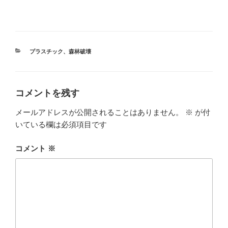
開
新
き
し
ま
い
す
ウ
)
ィ
ン
ド
ウ
で
カ
プラスチック
、
森林破壊
開
テ
き
ま
ゴ
す
リ
)
ー
コメントを残す
メールアドレスが公開されることはありません。
※
が付
いている欄は必須項目です
コメント
※