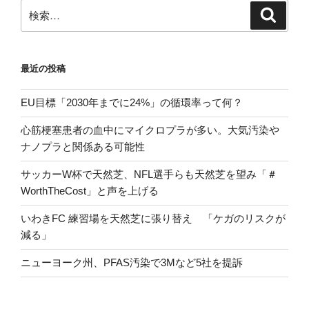
ン
検
検
索
索:
最近の投稿
EU目標「2030年までに24%」の循環率って何？
心筋梗塞患者の血中にマイクロプラが多い。大気汚染や
ナノプラと関係ある可能性
サッカーW杯で天然芝、NFL選手らも天然芝を望み「＃
WorthTheCost」と声を上げる
いわきFC 練習場を天然芝に張り替え 「ケガのリスクが
減る」
ニューヨーク州、PFAS汚染で3Mなど5社を提訴