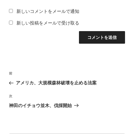
新しいコメントをメールで通知
新しい投稿をメールで受け取る
投
前
前
稿
の
アメリカ、大規模森林破壊を止める法案
ナ
投
ビ
稿
次
次
ゲ
の
神田のイチョウ並木、伐採開始
投
ー
稿
シ
ョ