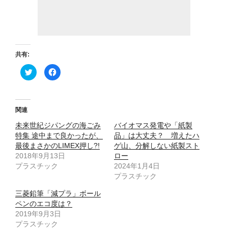
共有:
ク
F
リ
a
ッ
c
ク
e
し
b
て
o
T
o
関連
w
k
i
で
未来世紀ジパングの海ごみ
t
共
バイオマス発電や「紙製
t
有
特集 途中まで良かったが、
品」は大丈夫？ 増えたハ
e
す
r
る
最後まさかのLIMEX押し?!
ゲ山、分解しない紙製スト
で
に
2018年9月13日
共
は
ロー
有
ク
プラスチック
2024年1月4日
(
リ
新
ッ
プラスチック
し
ク
い
し
ウ
て
三菱鉛筆「減プラ」ボール
ィ
く
ペンのエコ度は？
ン
だ
ド
さ
2019年9月3日
ウ
い
で
(
プラスチック