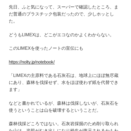
先日、ふと気になって、スーパーで確認したところ、ま
だ普通のプラスチック包装だったので、少しホッとし
た。
どうもLIMEXは、どこがエコなのかよくわからない。
このLIMEXを使ったノートの宣伝にも
https://nolty.jp/notebook/
「LIMEXの主原料である石灰石は、地球上にほぼ無尽蔵
にあり、森林を伐採せず、水をほぼ使わず紙を代替でき
ます」
などと書かれているが、森林は伐採しないが、石灰石を
使うということは山を破壊するということだ。
森林伐採どころではない。石灰岩採掘のため削り取られ
た山は、岩肌がむき出しになり植生が復元されるかもわ