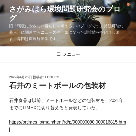
コ
さがみはら環境問題研究会のブロ
ン
グ
テ
ン
旧「環境にやさしい暮らしを考える」のブログです。持続可能な
ツ
暮らしに関連するニュースや、気になった環境情報を紹介しま
す。専門は環境経済学です。
へ
ス
キ
メニュー
ッ
プ
投
2022年4月26日
投稿者:
ECOECO
稿
石井のミートボールの包装材
日:
石井食品は以前、ミートボールなどの包装材を、2021年
までにLIMEXに切り替えると発表していた。
https://prtimes.jp/main/html/rd/p/000000090.000016815.htm
l