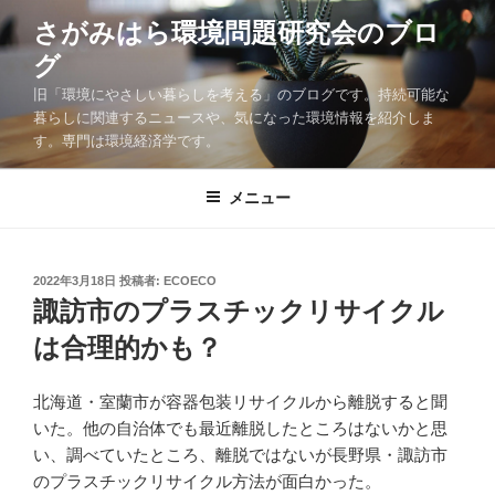
コ
さがみはら環境問題研究会のブロ
ン
グ
テ
ン
旧「環境にやさしい暮らしを考える」のブログです。持続可能な
ツ
暮らしに関連するニュースや、気になった環境情報を紹介しま
す。専門は環境経済学です。
へ
ス
キ
メニュー
ッ
プ
投
2022年3月18日
投稿者:
ECOECO
稿
諏訪市のプラスチックリサイクル
日:
は合理的かも？
北海道・室蘭市が容器包装リサイクルから離脱すると聞
いた。他の自治体でも最近離脱したところはないかと思
い、調べていたところ、離脱ではないが長野県・諏訪市
のプラスチックリサイクル方法が面白かった。