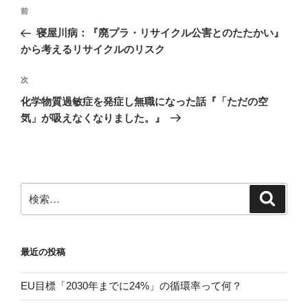
投
前
前
稿
の
寝屋川病：『廃プラ・リサイクル公害とのたたかい』
ナ
投
から考えるリサイクルのリスク
ビ
稿
ゲ
次
次
の
ー
化学物質過敏症を発症し無職になった話『「ただの空
投
シ
気」が吸えなくなりました。』
稿
ョ
ン
検
検
索
索:
最近の投稿
EU目標「2030年までに24%」の循環率って何？