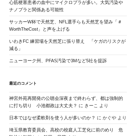
心筋梗塞患者の血中にマイクロプラが多い。大気汚染や
ナノプラと関係ある可能性
サッカーW杯で天然芝、NFL選手らも天然芝を望み「＃
WorthTheCost」と声を上げる
いわきFC 練習場を天然芝に張り替え 「ケガのリスクが
減る」
ニューヨーク州、PFAS汚染で3Mなど5社を提訴
最近のコメント
神宮外苑再開発の公聴会深夜まで終わらず、都は強制的
に打ち切り 小池都政は大丈夫？
に
きーこ
より
日本ではなぜ柔軟剤を使う人が多いのか？
に
かぐや
より
埼玉県教育委員会、高校の校庭人工芝化に前のめり 危