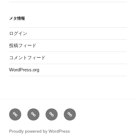
メタ情報
ログイン
投稿フィード
コメントフィード
WordPress.org
ホ
運
サ
プ
ー
営
イ
ラ
ム
者
ト
イ
Proudly powered by WordPress
情
マ
バ