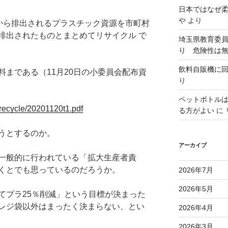
日本ではなぜ
や
より
)から排出されるプラスチック資源を市町村
排出されたものとまとめてリサイクル で
埼玉県教育委
り 危険性は
飲料自販機に
まである（11月20日の小委員会配布資
り
ペットボトル
3recycle/20201120t1.pdf
る方がよい
に
うとするのか。
アーカイブ
一般的に行われている「拡大生産者責
くとでも思っているのだろうか。
2026年7月
2026年5月
てプラ25％削減」という目標が決まった
レジ袋以外はまったく決まらない、とい
2026年4月
2026年3月