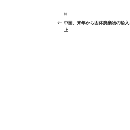
ン
ド
ウ
投
で
前
前
開
き
稿
の
ま
中国、来年から固体廃棄物の輸入
す
投
)
止
ナ
稿
ビ
ゲ
ー
シ
ョ
ン