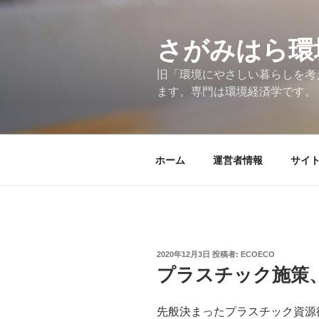
コ
ン
テ
さがみはら環
ン
旧「環境にやさしい暮らしを考
ツ
ます。専門は環境経済学です。
へ
ス
キ
ッ
ホーム
運営者情報
サイ
プ
投
2020年12月3日
投稿者:
ECOECO
稿
プラスチック施策
日:
先般決まったプラスチック資源