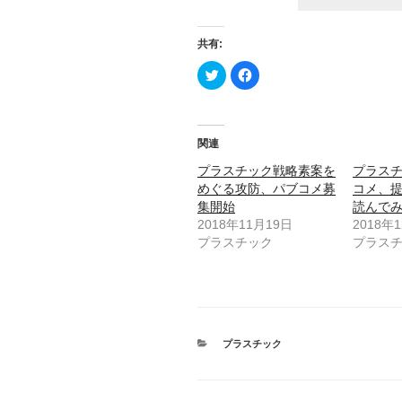
共有:
ク
F
リ
a
ッ
c
ク
e
し
b
て
o
T
o
関連
w
k
i
で
t
共
プラスチック戦略素案を
プラス
t
有
めぐる攻防、パブコメ募
コメ、
e
す
r
る
集開始
読んで
で
に
共
は
2018年11月19日
2018年
有
ク
プラスチック
プラス
(
リ
新
ッ
し
ク
い
し
ウ
て
ィ
く
ン
だ
ド
さ
ウ
い
で
(
カ
プラスチック
開
新
テ
き
し
ま
ゴ
い
す
ウ
リ
)
ィ
ー