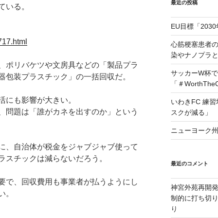
最近の投稿
ている。
EU目標「203
717.html
心筋梗塞患者
染やナノプラ
、ポリバケツや文房具などの「製品プラ
サッカーW杯で
器包装プラスチック」の一括回収だ。
「＃WorthTh
活にも影響が大きい。
いわきFC 練
、問題は「誰がカネを出すのか」という
スクが減る」
ニューヨーク州
に、自治体が税金をジャブジャブ使って
ラスチックは減らないだろう。
最近のコメント
要で、回収費用も事業者が払うようにし
神宮外苑再開
い。
制的に打ち切
り