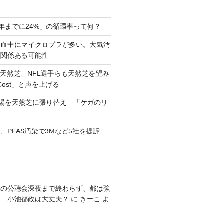
0年までに24%」の循環率って何？
の血中にマイクロプラが多い。大気汚
と関係ある可能性
天然芝、NFL選手らも天然芝を望み
eCost」と声を上げる
習場を天然芝に張り替え 「ケガのリ
、PFAS汚染で3Mなど5社を提訴
発の公聴会深夜まで終わらず、都は強
り 小池都政は大丈夫？
に
きーこ
よ