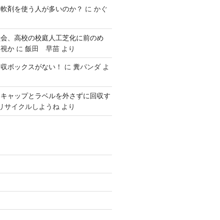
柔軟剤を使う人が多いのか？
に
かぐ
員会、高校の校庭人工芝化に前のめ
無視か
に
飯田 早苗
より
回収ボックスがない！
に
糞パンダ
よ
はキャップとラベルを外さずに回収す
リサイクルしようね
より