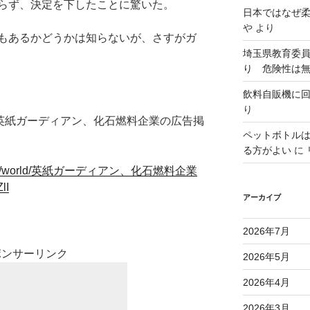
らず、決定を下したことに驚いた。
日本ではなぜ
や
より
もあるかどうかは知らないが、さすがガ
埼玉県教育委
り 危険性は
飲料自販機に
り
0）「英紙ガーディアン、化石燃料企業の広告掲
ペットボトル
る方がよい
に
jp/news/world/英紙ガーディアン、化石燃料企業
lI
アーカイブ
2026年7月
ポンサーリンク
2026年5月
2026年4月
2026年3月