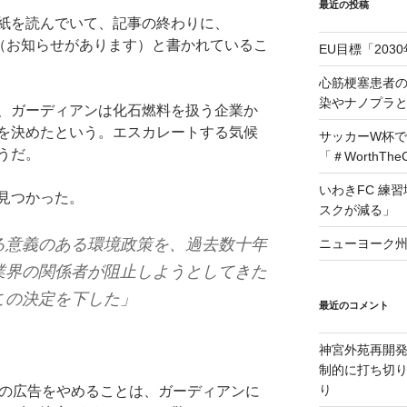
最近の投稿
紙を読んでいて、記事の終わりに、
cement…（お知らせがあります）と書かれているこ
EU目標「203
心筋梗塞患者
染やナノプラ
、ガーディアンは化石燃料を扱う企業か
を決めたという。エスカレートする気候
サッカーW杯で
うだ。
「＃WorthTh
いわきFC 練
見つかった。
スクが減る」
る意義のある環境政策を、過去数十年
ニューヨーク州
業界の関係者が阻止しようとしてきた
この決定を下した」
最近のコメント
神宮外苑再開
制的に打ち切
り
らの広告をやめることは、ガーディアンに