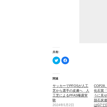
共有:
ク
F
リ
a
ッ
c
ク
e
し
b
て
o
T
o
関連
w
k
i
で
t
共
サッカーでPFOSが人工
COP2
t
有
芝から選手の皮膚へ 人
化石賞
e
す
r
る
工芝によるPFAS曝露実
うに見
で
に
共
は
験
脱石炭
有
ク
2024年5月2日
はG7で
(
リ