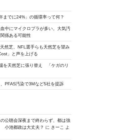
0年までに24%」の循環率って何？
の血中にマイクロプラが多い。大気汚
と関係ある可能性
天然芝、NFL選手らも天然芝を望み
eCost」と声を上げる
習場を天然芝に張り替え 「ケガのリ
、PFAS汚染で3Mなど5社を提訴
発の公聴会深夜まで終わらず、都は強
り 小池都政は大丈夫？
に
きーこ
よ