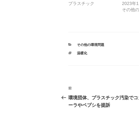
新
ッ
プラスチック
2023年
し
ク
い
し
その他
ウ
て
ィ
く
ン
だ
ド
さ
ウ
い
で
(
開
新
き
し
ま
い
カ
その他の環境問題
す
ウ
)
テ
ィ
タ
温暖化
ン
ゴ
ド
グ
リ
ウ
ー
で
開
き
ま
す
)
投
前
前
稿
の
環境団体、プラスチック汚染でコ
投
ーラやペプシを提訴
ナ
稿
ビ
ゲ