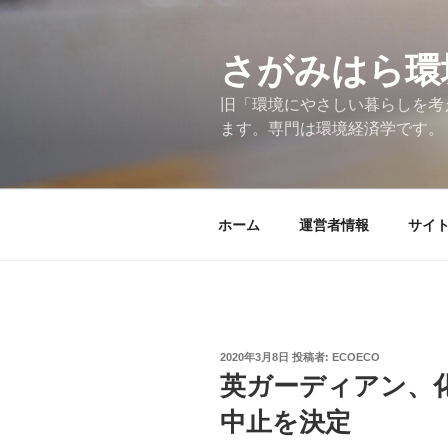
コ
ン
テ
さがみはら環
ン
旧「環境にやさしい暮らしを考
ツ
ます。専門は環境経済学です。
へ
ス
キ
ッ
ホーム
運営者情報
サイ
プ
投
2020年3月8日
投稿者:
ECOECO
稿
英ガーディアン、
日:
中止を決定