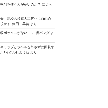
柔軟剤を使う人が多いのか？
に
かぐ
員会、高校の校庭人工芝化に前のめ
無視か
に
飯田 早苗
より
回収ボックスがない！
に
糞パンダ
よ
はキャップとラベルを外さずに回収す
リサイクルしようね
より