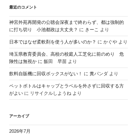
最近のコメント
神宮外苑再開発の公聴会深夜まで終わらず、都は強制的
に打ち切り 小池都政は大丈夫？
に
きーこ
より
日本ではなぜ柔軟剤を使う人が多いのか？
に
かぐや
より
埼玉県教育委員会、高校の校庭人工芝化に前のめり 危
険性は無視か
に
飯田 早苗
より
飲料自販機に回収ボックスがない！
に
糞パンダ
より
ペットボトルはキャップとラベルを外さずに回収する方
がよい
に
リサイクルしようね
より
アーカイブ
2026年7月