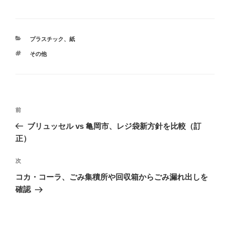
き
し
ま
い
す
ウ
)
ィ
ン
ド
カ
プラスチック
、
紙
ウ
で
テ
開
タ
その他
ゴ
き
グ
ま
リ
す
ー
)
投
前
前
稿
の
ブリュッセル vs 亀岡市、レジ袋新方針を比較（訂
ナ
投
正）
ビ
稿
ゲ
次
次
の
ー
コカ・コーラ、ごみ集積所や回収箱からごみ漏れ出しを
投
シ
確認
稿
ョ
ン