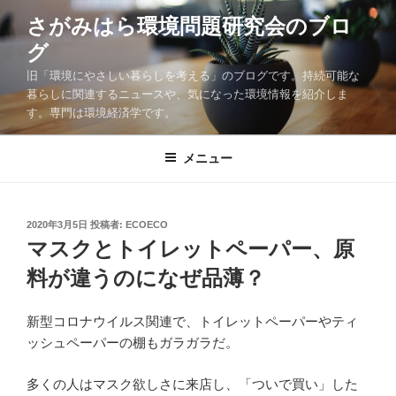
コ
さがみはら環境問題研究会のブロ
ン
グ
テ
ン
旧「環境にやさしい暮らしを考える」のブログです。持続可能な
ツ
暮らしに関連するニュースや、気になった環境情報を紹介しま
す。専門は環境経済学です。
へ
ス
キ
メニュー
ッ
プ
投
2020年3月5日
投稿者:
ECOECO
稿
マスクとトイレットペーパー、原
日:
料が違うのになぜ品薄？
新型コロナウイルス関連で、トイレットペーパーやティ
ッシュペーパーの棚もガラガラだ。
多くの人はマスク欲しさに来店し、「ついで買い」した