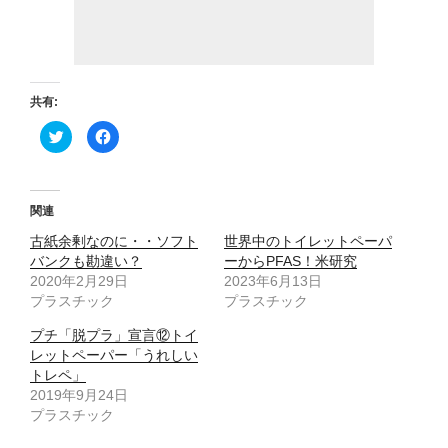
共有:
ク
F
リ
a
ッ
c
ク
e
し
b
て
o
T
o
関連
w
k
i
で
古紙余剰なのに・・ソフト
t
共
世界中のトイレットペーパ
t
有
バンクも勘違い？
ーからPFAS！米研究
e
す
r
る
2020年2月29日
2023年6月13日
で
に
プラスチック
共
は
プラスチック
有
ク
(
リ
プチ「脱プラ」宣言⑫トイ
新
ッ
し
ク
レットペーパー「うれしい
い
し
ウ
て
トレペ」
ィ
く
2019年9月24日
ン
だ
ド
さ
プラスチック
ウ
い
で
(
開
新