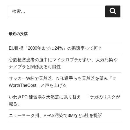
検
検
索
索:
最近の投稿
EU目標「2030年までに24%」の循環率って何？
心筋梗塞患者の血中にマイクロプラが多い。大気汚染や
ナノプラと関係ある可能性
サッカーW杯で天然芝、NFL選手らも天然芝を望み「＃
WorthTheCost」と声を上げる
いわきFC 練習場を天然芝に張り替え 「ケガのリスクが
減る」
ニューヨーク州、PFAS汚染で3Mなど5社を提訴