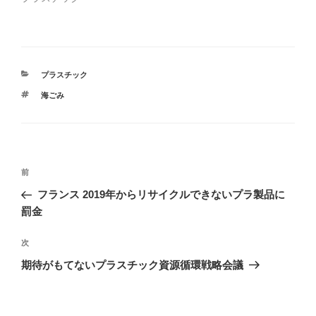
ウ
い
で
(
開
新
き
し
ま
い
す
ウ
)
ィ
ン
ド
カ
プラスチック
ウ
で
テ
開
タ
海ごみ
ゴ
き
グ
ま
リ
す
ー
)
投
前
前
稿
の
フランス 2019年からリサイクルできないプラ製品に
ナ
投
罰金
ビ
稿
ゲ
次
次
の
ー
期待がもてないプラスチック資源循環戦略会議
投
シ
稿
ョ