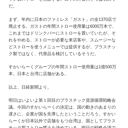
だ。
まず、年内に日本のファミレス「ガスト」の全1370店で
廃止する。ガストの年間ストロー使用量は6000万本で、
これまではドリンクバーにストローを置いていたが、そ
れをやめる。ストローが必要な来店客や、スムージーな
どストローを使うメニューでは提供するが、プラスチッ
ク製ではなく、代替品を検討しているそうだ。
すかいらーくグループの年間ストロー使用量は1億500万
本。日本と台湾に店舗がある。
以上、日経新聞より。
明日はいよいよ第１回目のプラスチック資源循環戦略会
議。今回のすかいらーくの決定は、国の動きのあまりの
遅さに、企業が国を先導したということだろう。すかい
らーくが日本以外で店舗をもつ台湾は、国としてプラス
チック製ストロー禁止を決めている。明日の戦略会議で