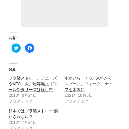
共有:
ク
F
リ
a
ッ
c
ク
e
し
b
て
o
T
o
関連
w
k
i
で
プラ製ストロー、デニーズ
t
共
すかいらーくG、来年から
t
有
やKFC、大戸屋等廃止 ドト
スプーン、フォーク、ナイ
e
す
r
る
ールやタリーズは検討中
フを木製に
で
に
2018年9月24日
共
は
2021年10月6日
有
ク
プラスチック
プラスチック
(
リ
新
ッ
し
ク
日本ではプラ製ストロー 廃
い
し
ウ
て
止されない？
ィ
く
2018年7月24日
ン
だ
ド
さ
プラスチック