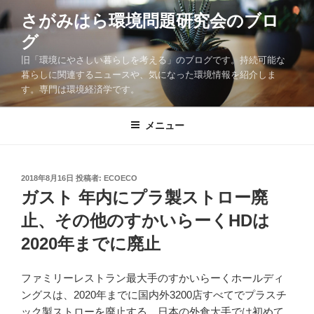
コ
さがみはら環境問題研究会のブロ
ン
グ
テ
ン
旧「環境にやさしい暮らしを考える」のブログです。持続可能な
ツ
暮らしに関連するニュースや、気になった環境情報を紹介しま
す。専門は環境経済学です。
へ
ス
キ
メニュー
ッ
プ
投
2018年8月16日
投稿者:
ECOECO
稿
ガスト 年内にプラ製ストロー廃
日:
止、その他のすかいらーくHDは
2020年までに廃止
ファミリーレストラン最大手のすかいらーくホールディ
ングスは、2020年までに国内外3200店すべてでプラスチ
ック製ストローを廃止する。日本の外食大手では初めて