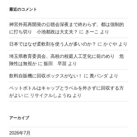
最近のコメント
神宮外苑再開発の公聴会深夜まで終わらず、都は強制的
に打ち切り 小池都政は大丈夫？
に
きーこ
より
日本ではなぜ柔軟剤を使う人が多いのか？
に
かぐや
より
埼玉県教育委員会、高校の校庭人工芝化に前のめり 危
険性は無視か
に
飯田 早苗
より
飲料自販機に回収ボックスがない！
に
糞パンダ
より
ペットボトルはキャップとラベルを外さずに回収する方
がよい
に
リサイクルしようね
より
アーカイブ
2026年7月