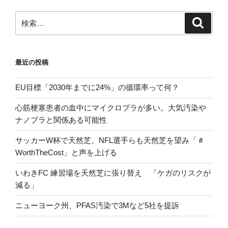
ン
検
検
索
索:
最近の投稿
EU目標「2030年までに24%」の循環率って何？
心筋梗塞患者の血中にマイクロプラが多い。大気汚染や
ナノプラと関係ある可能性
サッカーW杯で天然芝、NFL選手らも天然芝を望み「＃
WorthTheCost」と声を上げる
いわきFC 練習場を天然芝に張り替え 「ケガのリスクが
減る」
ニューヨーク州、PFAS汚染で3Mなど5社を提訴