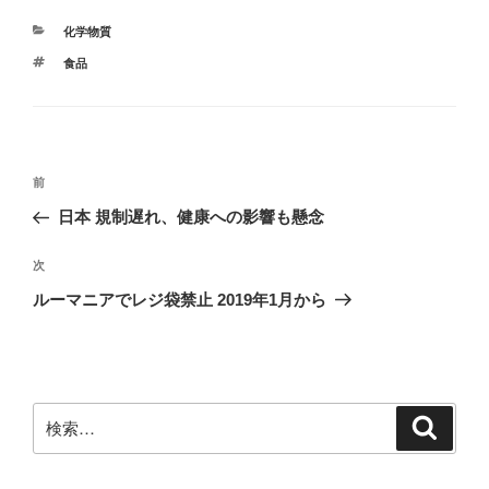
す
ウ
)
ィ
カ
ン
化学物質
ド
テ
ウ
タ
食品
ゴ
で
グ
開
リ
き
ー
ま
す
)
投
前
前
稿
の
日本 規制遅れ、健康への影響も懸念
ナ
投
ビ
稿
次
次
ゲ
の
ルーマニアでレジ袋禁止 2019年1月から
投
ー
稿
シ
ョ
ン
検
検
索
索: