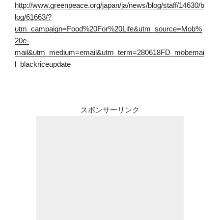
http://www.greenpeace.org/japan/ja/news/blog/staff/14630/b
log/61663/?
utm_campaign=Food%20For%20Life&utm_source=Mob%
20e-
mail&utm_medium=email&utm_term=280618FD_mobemai
l_blackriceupdate
スポンサーリンク