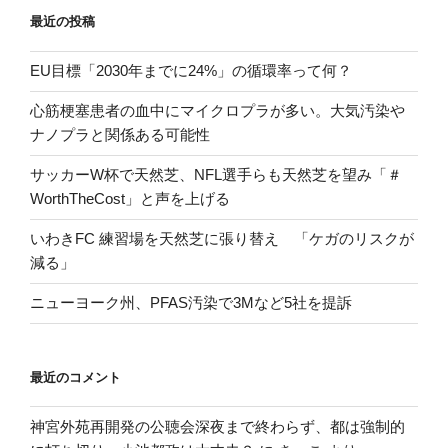
最近の投稿
EU目標「2030年までに24%」の循環率って何？
心筋梗塞患者の血中にマイクロプラが多い。大気汚染や
ナノプラと関係ある可能性
サッカーW杯で天然芝、NFL選手らも天然芝を望み「＃
WorthTheCost」と声を上げる
いわきFC 練習場を天然芝に張り替え 「ケガのリスクが
減る」
ニューヨーク州、PFAS汚染で3Mなど5社を提訴
最近のコメント
神宮外苑再開発の公聴会深夜まで終わらず、都は強制的