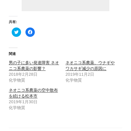
共有:
ク
F
リ
a
ッ
c
ク
e
し
b
て
o
T
o
関連
w
k
i
で
男の子に多い発達障害 ネオ
t
共
ネオニコ系農薬、ウナギや
t
有
ニコ系農薬の影響？
ワカサギ減少の原因に
e
す
r
る
2018年2月28日
2019年11月2日
で
に
化学物質
共
は
化学物質
有
ク
(
リ
ネオニコ系農薬の空中散布
新
ッ
し
ク
を続ける松本市
い
し
ウ
て
2019年1月30日
ィ
く
化学物質
ン
だ
ド
さ
ウ
い
で
(
開
新
き
し
ま
い