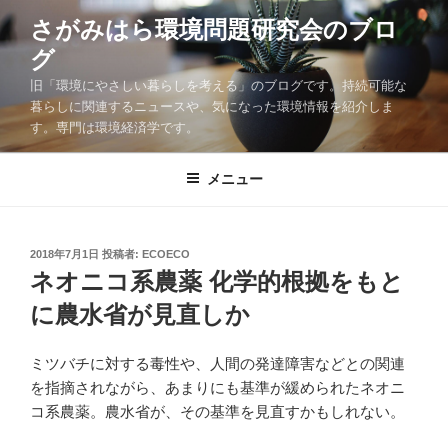
コ
さがみはら環境問題研究会のブロ
ン
グ
テ
ン
旧「環境にやさしい暮らしを考える」のブログです。持続可能な
ツ
暮らしに関連するニュースや、気になった環境情報を紹介しま
す。専門は環境経済学です。
へ
ス
キ
メニュー
ッ
プ
投
2018年7月1日
投稿者:
ECOECO
稿
ネオニコ系農薬 化学的根拠をもと
日:
に農水省が見直しか
ミツバチに対する毒性や、人間の発達障害などとの関連
を指摘されながら、あまりにも基準が緩められたネオニ
コ系農薬。農水省が、その基準を見直すかもしれない。