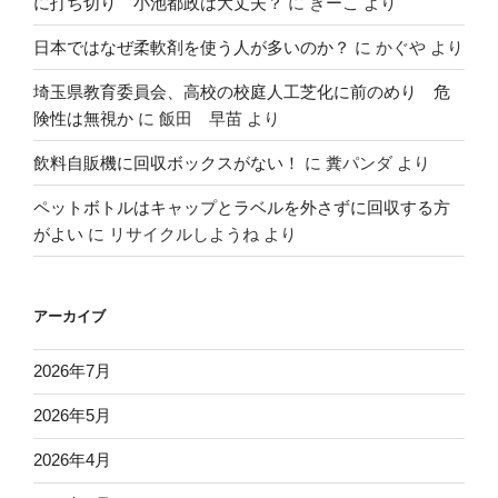
に打ち切り 小池都政は大丈夫？
に
きーこ
より
日本ではなぜ柔軟剤を使う人が多いのか？
に
かぐや
より
埼玉県教育委員会、高校の校庭人工芝化に前のめり 危
険性は無視か
に
飯田 早苗
より
飲料自販機に回収ボックスがない！
に
糞パンダ
より
ペットボトルはキャップとラベルを外さずに回収する方
がよい
に
リサイクルしようね
より
アーカイブ
2026年7月
2026年5月
2026年4月