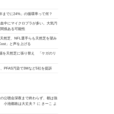
0年までに24%」の循環率って何？
の血中にマイクロプラが多い。大気汚
と関係ある可能性
天然芝、NFL選手らも天然芝を望み
eCost」と声を上げる
習場を天然芝に張り替え 「ケガのリ
、PFAS汚染で3Mなど5社を提訴
発の公聴会深夜まで終わらず、都は強
り 小池都政は大丈夫？
に
きーこ
よ