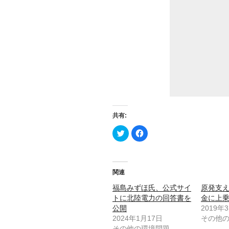
共有:
ク
F
リ
a
ッ
c
ク
e
し
b
て
o
T
o
関連
w
k
i
で
t
共
福島みずほ氏、公式サイ
原発支
t
有
トに北陸電力の回答書を
金に上
e
す
r
る
公開
2019年
で
に
共
は
2024年1月17日
その他
有
ク
その他の環境問題