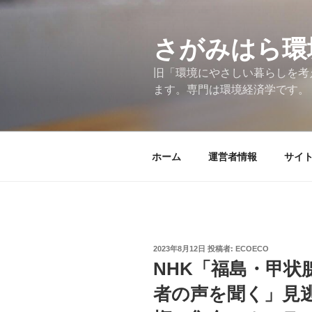
コ
ン
テ
さがみはら環
ン
旧「環境にやさしい暮らしを考
ツ
ます。専門は環境経済学です。
へ
ス
キ
ッ
ホーム
運営者情報
サイ
プ
投
2023年8月12日
投稿者:
ECOECO
稿
NHK「福島・甲
日:
者の声を聞く」見逃