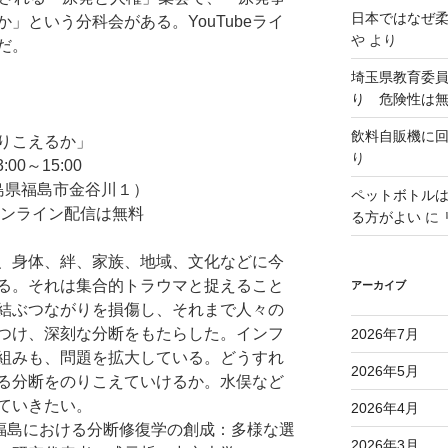
日本ではなぜ
」という分科会がある。YouTubeライ
や
より
だ。
埼玉県教育委
り 危険性は
飲料自販機に
りこえるか」
り
00～15:00
島県福島市金谷川１）
ペットボトル
オンライン配信は無料
る方がよい
に
、身体、絆、家族、地域、文化などに今
る。それは集合的トラウマと捉えること
アーカイブ
結ぶつながりを損傷し、それまで人々の
つけ、深刻な分断をもたらした。インフ
2026年7月
組みも、問題を拡大している。どうすれ
2026年5月
る分断をのりこえていけるか。水俣など
ていきたい。
2026年4月
福島における分断修復学の創成：多様な選
2026年3月