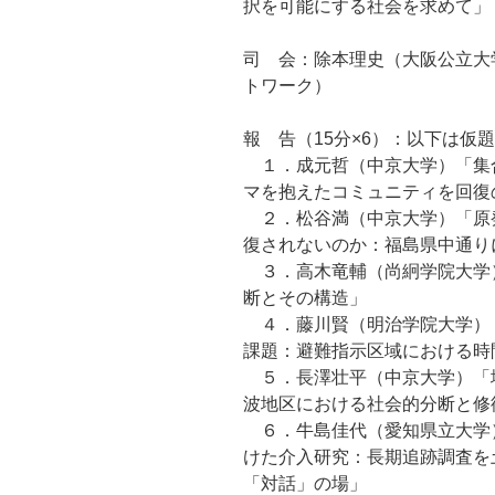
択を可能にする社会を求めて」
司 会：除本理史（大阪公立大
トワーク）
報 告（15分×6）：以下は仮題
１．成元哲（中京大学）「集
マを抱えたコミュニティを回復
２．松谷満（中京大学）「原
復されないのか：福島県中通り
３．高木竜輔（尚絅学院大学
断とその構造」
４．藤川賢（明治学院大学）
課題：避難指示区域における時
５．長澤壮平（中京大学）「
波地区における社会的分断と修
６．牛島佳代（愛知県立大学
けた介入研究：長期追跡調査を
「対話」の場」