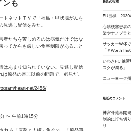
インも
最近の投稿
EU目標「203
ートネットＴＶで「福島・甲状腺がんを
の見逃し配信をみた。
心筋梗塞患者
染やナノプラ
害者たちを苦しめるのは病気だけではな
サッカーW杯で
戻ってからも厳しい食事制限があること
「＃WorthTh
いわきFC 練
情はあまり知られていない。見逃し配信
スクが減る」
。これは原発の是非以前の問題で、必見だ。
ニューヨーク州
program/heart-net/2456/
最近のコメント
神宮外苑再開
5分 〜 午前1時15分
制的に打ち切
り
催される「原発と人権」集会で、「原発事