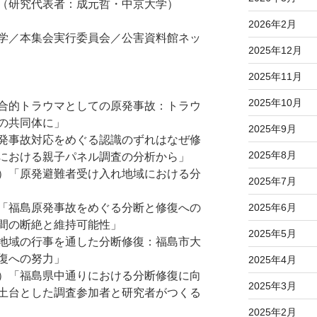
（研究代表者：成元哲・中京大学）
2026年2月
学／本集会実行委員会／公害資料館ネッ
2025年12月
2025年11月
2025年10月
合的トラウマとしての原発事故：トラウ
の共同体に」
2025年9月
発事故対応をめぐる認識のずれはなぜ修
2025年8月
における親子パネル調査の分析から」
）「原発避難者受け入れ地域における分
2025年7月
「福島原発事故をめぐる分断と修復への
2025年6月
間の断絶と維持可能性」
2025年5月
地域の行事を通した分断修復：福島市大
復への努力」
2025年4月
）「福島県中通りにおける分断修復に向
2025年3月
土台とした調査参加者と研究者がつくる
2025年2月