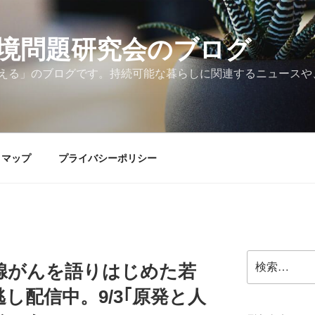
境問題研究会のブログ
える」のブログです。持続可能な暮らしに関連するニュースや
トマップ
プライバシーポリシー
検
状腺がんを語りはじめた若
索:
し配信中。9/3｢原発と人