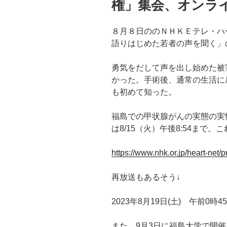
権」集会、オンラ
８月８日ののＮＨＫＥテレ・ハ
語りはじめた若者の声を聞く」
勇気をだして声を出し始めた被
かった。手術後、通常の生活に
も初めて知った。
福島での甲状腺がんの実態の実
は8/15（火）午後8:54まで
https://www.nhk.or.jp/heart-net/
再放送もあるそう↓
2023年8月19日(土) 午前0時4
また、9月3日に福島大学で開