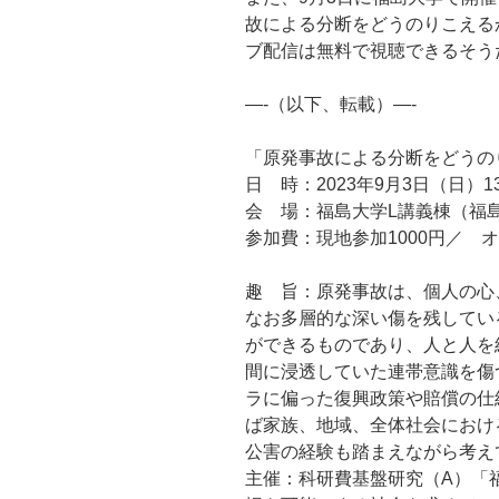
故による分断をどうのりこえるか
ブ配信は無料で視聴できるそう
—-（以下、転載）—-
「原発事故による分断をどうの
日 時：2023年9月3日（日）13:
会 場：福島大学L講義棟（福
参加費：現地参加1000円／ 
趣 旨：原発事故は、個人の心
なお多層的な深い傷を残してい
ができるものであり、人と人を
間に浸透していた連帯意識を傷
ラに偏った復興政策や賠償の仕
ば家族、地域、全体社会におけ
公害の経験も踏まえながら考え
主催：科研費基盤研究（A）「