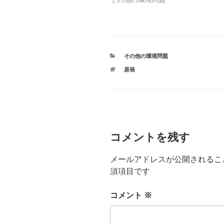
(
リ
新
ッ
し
ク
い
し
ウ
て
ィ
く
ン
だ
ド
さ
ウ
い
で
(
カ
その他の環境問題
開
新
テ
き
し
タ
原発
ま
ゴ
い
グ
す
ウ
リ
)
ィ
ー
ン
ド
ウ
で
開
き
ま
す
コメントを残す
)
メールアドレスが公開されるこ
須項目です
コメント
※