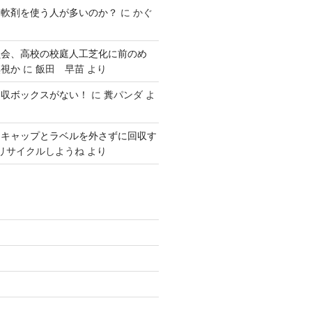
柔軟剤を使う人が多いのか？
に
かぐ
員会、高校の校庭人工芝化に前のめ
無視か
に
飯田 早苗
より
回収ボックスがない！
に
糞パンダ
よ
はキャップとラベルを外さずに回収す
リサイクルしようね
より