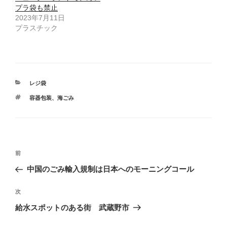
い
し
ウ
て
プラ袋も禁止
ィ
く
2023年7月11日
ン
だ
ド
さ
プラスチック
ウ
い
で
(
開
新
き
し
ま
い
す
ウ
)
ィ
ン
ド
カ
レジ袋
ウ
で
テ
開
タ
容器包装
、
海ごみ
ゴ
き
グ
ま
リ
す
ー
)
投
前
前
稿
の
中国のごみ輸入規制は日本へのモーニングコール
ナ
投
ビ
稿
次
次
ゲ
の
給水スポットのある街 武蔵野市
投
ー