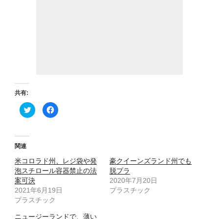
共有:
ク
F
リ
a
ッ
c
ク
e
し
b
て
o
T
o
関連
w
k
i
で
米コロラド州、レジ袋や発
t
共
豪クイーンズランド州でも
t
有
泡スチロール容器禁止の法
脱プラ
e
す
r
る
案可決
2020年7月20日
で
に
2021年6月19日
共
は
プラスチック
有
ク
プラスチック
(
リ
新
ッ
し
ク
ニュージーランドで、薄い