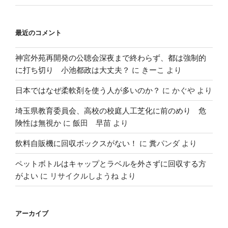
最近のコメント
神宮外苑再開発の公聴会深夜まで終わらず、都は強制的
に打ち切り 小池都政は大丈夫？
に
きーこ
より
日本ではなぜ柔軟剤を使う人が多いのか？
に
かぐや
より
埼玉県教育委員会、高校の校庭人工芝化に前のめり 危
険性は無視か
に
飯田 早苗
より
飲料自販機に回収ボックスがない！
に
糞パンダ
より
ペットボトルはキャップとラベルを外さずに回収する方
がよい
に
リサイクルしようね
より
アーカイブ