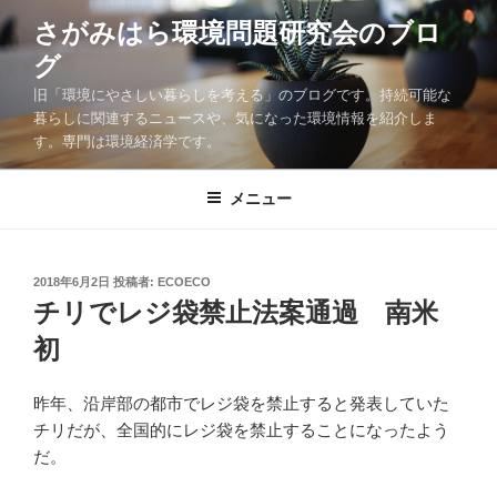
コ
さがみはら環境問題研究会のブロ
ン
グ
テ
ン
旧「環境にやさしい暮らしを考える」のブログです。持続可能な
ツ
暮らしに関連するニュースや、気になった環境情報を紹介しま
す。専門は環境経済学です。
へ
ス
キ
メニュー
ッ
プ
投
2018年6月2日
投稿者:
ECOECO
稿
チリでレジ袋禁止法案通過 南米
日:
初
昨年、沿岸部の都市でレジ袋を禁止すると発表していた
チリだが、全国的にレジ袋を禁止することになったよう
だ。