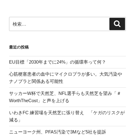
稿
シ
ョ
ン
検
検
索
索:
最近の投稿
EU目標「2030年までに24%」の循環率って何？
心筋梗塞患者の血中にマイクロプラが多い。大気汚染や
ナノプラと関係ある可能性
サッカーW杯で天然芝、NFL選手らも天然芝を望み「＃
WorthTheCost」と声を上げる
いわきFC 練習場を天然芝に張り替え 「ケガのリスクが
減る」
ニューヨーク州、PFAS汚染で3Mなど5社を提訴