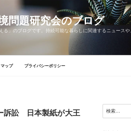
境問題研究会のブログ
える」のブログです。持続可能な暮らしに関連するニュースや
トマップ
プライバシーポリシー
検
ー訴訟 日本製紙が大王
索: