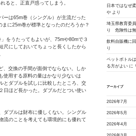
われると、正直戸惑ってしまう。
日本ではなぜ
や
より
パーは65m巻（シングル）が主流だった
埼玉県教育委
つのまに25m巻が標準となったのだろうか？
り 危険性は
巻」をうたってもよいが、75mや80mで３
飲料自販機に
短尺にしておいてちょっと長くしたから
り
。
ペットボトル
る方がよい
に
など、交換の手間が面倒でならない。しか
ても使用する原料の量はかなり少ないは
ルとダブルを試しに比較したところ、交
アーカイブ
２日ほど長かった。ダブルだとつい使い
2026年7月
、ダブルは財布に優しくない。シングル
2026年5月
物流のことを考えても環境的にも優れて
2026年4月
2026年3月