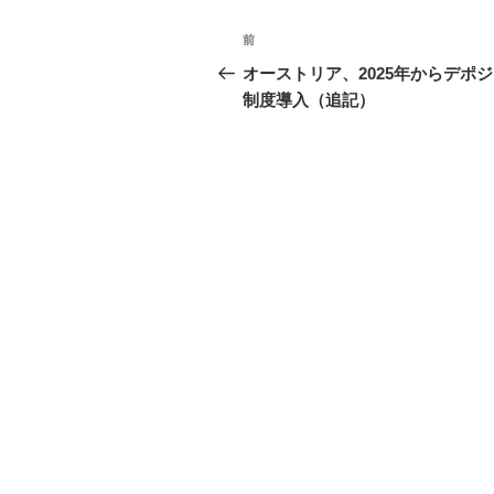
ド
ウ
投
で
前
前
開
き
稿
の
ま
オーストリア、2025年からデポ
す
投
)
制度導入（追記）
ナ
稿
ビ
ゲ
ー
シ
ョ
ン