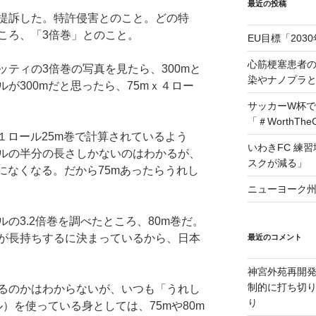
最近の投稿
提訴した。特許侵害とのこと。どの特
ころ、「3倍巻」とのこと。
EU目標「203
心筋梗塞患者
ティの3倍巻の写真を見たら、300mと
染やナノプラ
が300mだと思ったら、75mｘ４ロー
サッカーW杯で
「＃WorthTh
１ロール25m巻で計算されているよう
いわきFC 練
ルの半分の長さしかないのはわかるが、
スクが減る」
になくなる。だから75mあったらうれし
ニューヨーク州
の3.2倍巻を調べたところ、80m巻だ。
が長持ちするに決まっているから、日本
最近のコメント
神宮外苑再開
制的に打ち切
るのかはわからないが、いつも「うれし
り
ル）を使っている身としては、75mや80m