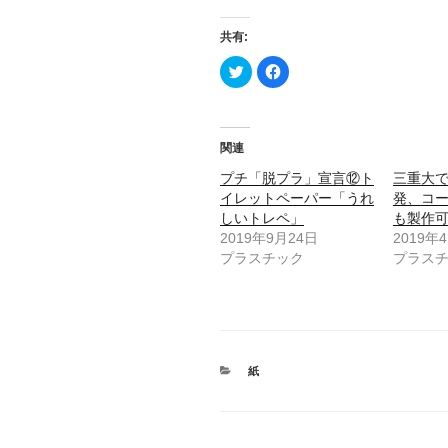
共有:
ク
F
リ
a
ッ
c
ク
e
し
b
て
o
T
o
関連
w
k
i
で
t
共
プチ「脱プラ」宣言⑫ト
三重大
t
有
イレットペーパー「うれ
発、コ
e
す
r
る
しいトレペ」
も製作
で
に
共
は
2019年9月24日
2019年
有
ク
プラスチック
プラス
(
リ
新
ッ
し
ク
い
し
ウ
て
ィ
く
ン
だ
ド
さ
ウ
い
で
(
カ
紙
開
新
テ
き
し
ま
ゴ
い
す
ウ
リ
)
ィ
ー
ン