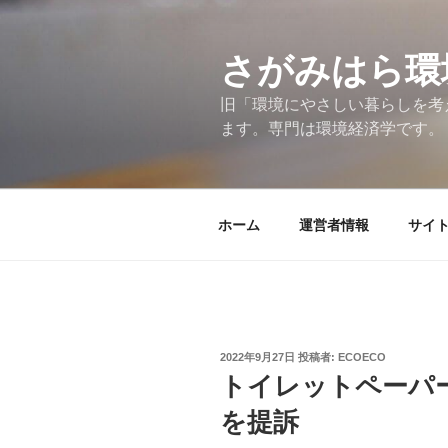
コ
ン
テ
さがみはら環
ン
旧「環境にやさしい暮らしを考
ツ
ます。専門は環境経済学です。
へ
ス
キ
ッ
ホーム
運営者情報
サイ
プ
投
2022年9月27日
投稿者:
ECOECO
稿
トイレットペーパ
日:
を提訴