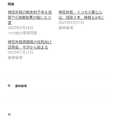
T
o
関連
w
k
i
で
神宮外苑の樹木約千本を伐
t
共
神宮外苑：イコモス案なら
t
有
採?!小池都知事の低いエコ
ば、伐採２本、移植も1/4に
e
す
r
る
度
2022年4月27日
で
に
2022年2月16日
共
は
森林破壊
有
ク
その他の環境問題
(
リ
新
ッ
し
ク
神宮外苑再開発の住民向け
い
し
ウ
て
説明会、今夕から始まる
ィ
く
2023年7月17日
ン
だ
ド
さ
森林破壊
ウ
い
で
(
開
新
き
し
ま
い
す
ウ
)
ィ
ン
ド
カ
森林破壊
ウ
で
テ
開
ゴ
き
ま
リ
す
ー
)
投
前
前