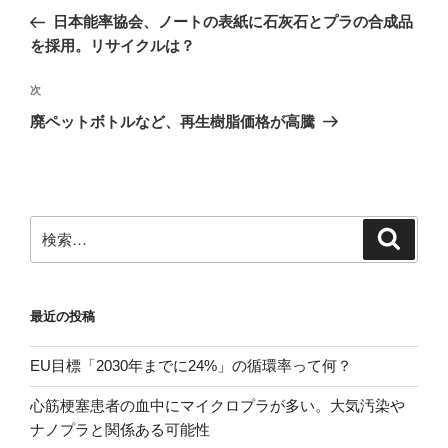
稿
の
日本能率協会、ノートの表紙に石灰石とプラの合成品
ナ
投
を採用。リサイクルは？
ビ
稿
ゲ
次
次
の
ー
廃ペットボトルなど、再生樹脂価格が高騰
投
シ
稿
ョ
ン
検
検
索
索:
最近の投稿
EU目標「2030年までに24%」の循環率って何？
心筋梗塞患者の血中にマイクロプラが多い。大気汚染や
ナノプラと関係ある可能性