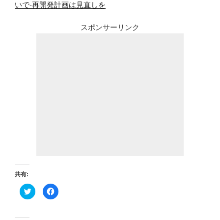
いで-再開発計画は見直しを
スポンサーリンク
共有:
ク
F
リ
a
ッ
c
ク
e
し
b
て
o