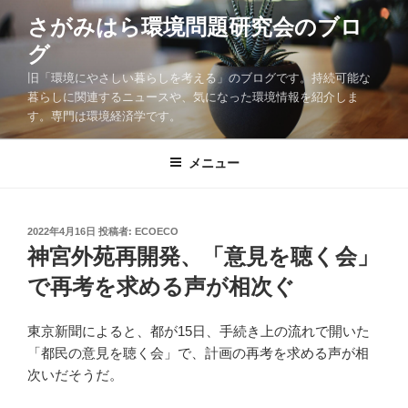
コ
さがみはら環境問題研究会のブロ
ン
グ
テ
ン
旧「環境にやさしい暮らしを考える」のブログです。持続可能な
ツ
暮らしに関連するニュースや、気になった環境情報を紹介しま
す。専門は環境経済学です。
へ
ス
キ
メニュー
ッ
プ
投
2022年4月16日
投稿者:
ECOECO
稿
神宮外苑再開発、「意見を聴く会」
日:
で再考を求める声が相次ぐ
東京新聞によると、都が15日、手続き上の流れで開いた
「都民の意見を聴く会」で、計画の再考を求める声が相
次いだそうだ。