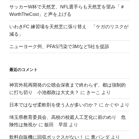
サッカーW杯で天然芝、NFL選手らも天然芝を望み「＃
WorthTheCost」と声を上げる
いわきFC 練習場を天然芝に張り替え 「ケガのリスクが
減る」
ニューヨーク州、PFAS汚染で3Mなど5社を提訴
最近のコメント
神宮外苑再開発の公聴会深夜まで終わらず、都は強制的
に打ち切り 小池都政は大丈夫？
に
きーこ
より
日本ではなぜ柔軟剤を使う人が多いのか？
に
かぐや
より
埼玉県教育委員会、高校の校庭人工芝化に前のめり 危
険性は無視か
に
飯田 早苗
より
飲料自販機に回収ボックスがない！
に
糞パンダ
より