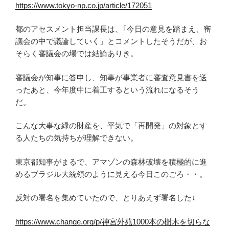
https://www.tokyo-np.co.jp/article/172051
都のアセスメント担当課長は、｢今日の意見を踏まえ、審
議会の中で議論していく」とコメントしたそうだが、お
そらく審議会の場では結論ありき。
審議会が知事に答申し、知事が事業者に審査意見書を送
ったあと、今年度中に着工するという流れになるそう
だ。
こんな大事な緑の財産を、平気で「再開発」の対象とす
る人たちの気持ちが理解できない。
東京都知事がまるで、アマゾンの森林破壊を積極的に進
めるブラジル大統領のように見える今日このごろ・・。
反対の署名を集めていたので、とりあえず署名した↓
https://www.change.org/p/神宮外苑1000本の樹木を切らな