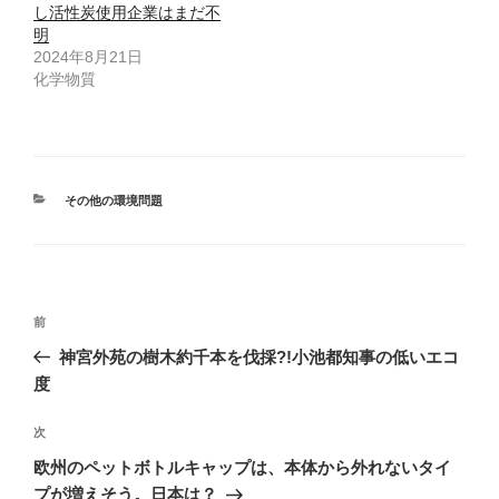
ド
さ
し活性炭使用企業はまだ不
ウ
い
で
(
明
開
新
2024年8月21日
き
し
ま
い
化学物質
す
ウ
)
ィ
ン
ド
ウ
で
開
き
ま
カ
その他の環境問題
す
)
テ
ゴ
リ
ー
投
前
前
稿
の
神宮外苑の樹木約千本を伐採?!小池都知事の低いエコ
ナ
投
度
ビ
稿
ゲ
次
次
の
ー
欧州のペットボトルキャップは、本体から外れないタイ
投
シ
プが増えそう。日本は？