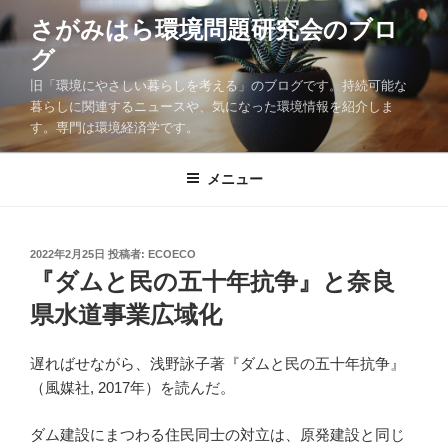
コ
さがみはら環境問題研究会のブロ
ン
グ
テ
ン
旧「環境にやさしい暮らしを考える」のブログです。持続可能な
ツ
暮らしに関連するニュースや、気になった環境情報を紹介しま
す。専門は環境経済学です。
へ
ス
キ
メニュー
ッ
プ
投
2022年2月25日
投稿者:
ECOECO
稿
『ダムと民の五十年抗争』と奈良
日:
県水道事業広域化
遅ればせながら、浅野詠子著『ダムと民の五十年抗争』
（風媒社, 2017年）を読んだ。
ダム建設にまつわる住民同士の対立は、原発建設と同じ