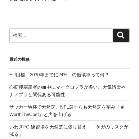
稿
ョ
ン
検
検
索
索:
最近の投稿
EU目標「2030年までに24%」の循環率って何？
心筋梗塞患者の血中にマイクロプラが多い。大気汚染や
ナノプラと関係ある可能性
サッカーW杯で天然芝、NFL選手らも天然芝を望み「＃
WorthTheCost」と声を上げる
いわきFC 練習場を天然芝に張り替え 「ケガのリスクが
減る」