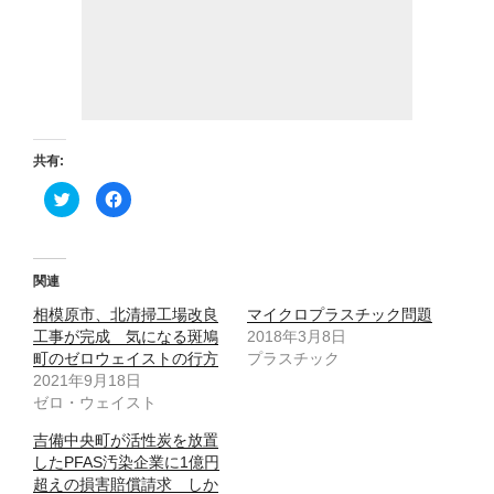
共有:
ク
F
リ
a
ッ
c
ク
e
し
b
て
o
T
o
関連
w
k
i
で
相模原市、北清掃工場改良
t
共
マイクロプラスチック問題
t
有
工事が完成 気になる斑鳩
2018年3月8日
e
す
r
る
町のゼロウェイストの行方
プラスチック
で
に
2021年9月18日
共
は
有
ク
ゼロ・ウェイスト
(
リ
新
ッ
し
ク
吉備中央町が活性炭を放置
い
し
ウ
て
したPFAS汚染企業に1億円
ィ
く
超えの損害賠償請求 しか
ン
だ