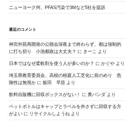
ニューヨーク州、PFAS汚染で3Mなど5社を提訴
最近のコメント
神宮外苑再開発の公聴会深夜まで終わらず、都は強制的
に打ち切り 小池都政は大丈夫？
に
きーこ
より
日本ではなぜ柔軟剤を使う人が多いのか？
に
かぐや
より
埼玉県教育委員会、高校の校庭人工芝化に前のめり 危
険性は無視か
に
飯田 早苗
より
飲料自販機に回収ボックスがない！
に
糞パンダ
より
ペットボトルはキャップとラベルを外さずに回収する方
がよい
に
リサイクルしようね
より